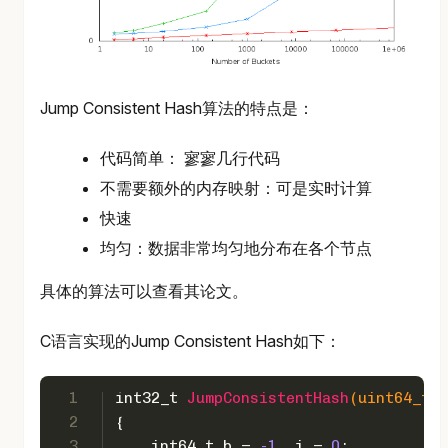
Jump Consistent Hash算法的特点是：
代码简单： 寥寥几行代码
不需要额外的内存映射：可是实时计算
快速
均匀：数据非常均匀地分布在各个节点
具体的算法可以查看其论文。
C语言实现的Jump Consistent Hash如下：
1
int32_t
JumpConsistentHash
(
uint64_t
 k
2
{
3
int64_t
 b = 
-1
, j = 
0
;