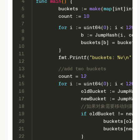
4
func
main
()
 {
5
	buckets := 
make
(
map
[
int
]
int
, 
6
	count := 
10
7
for
 i := 
uint64
(
0
); i < 
12000
8
		b := JumpHash(i, cou
9
		buckets[b] = buckets
10
	}
11
	fmt.Printf(
"buckets: %v\n"
, b
12
13
//add two buckets
14
	count = 
12
15
for
 i := 
uint64
(
0
); i < 
12000
16
		oldBucket := JumpHas
17
		newBucket := JumpHas
18
//如果对象需要移动到新的b
19
if
 oldBucket != newBu
20
			buckets[ol
21
			buckets[ne
22
		}