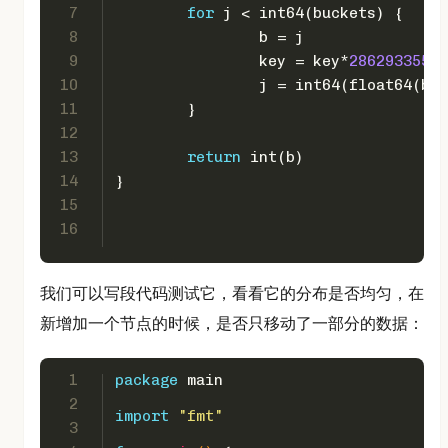
7
for
 j < 
int64
(buckets) {
8
		b = j
9
		key = key*
28629335557
10
		j = 
int64
(
float64
(b+
1
11
	}
12
13
return
int
(b)
14
}
15
16
我们可以写段代码测试它，看看它的分布是否均匀，在
新增加一个节点的时候，是否只移动了一部分的数据：
1
package
 main
2
import
"fmt"
3