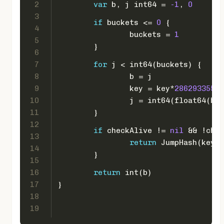
2
var
 b, j 
int64
 = 
-1
, 
0
3
if
 buckets <= 
0
 {
4
		buckets = 
1
5
	}
6
7
for
 j < 
int64
(buckets) {
8
		b = j
9
		key = key*
28629335557
10
		j = 
int64
(
float64
(b+
1
11
	}
12
if
 checkAlive != 
nil
 && !chec
13
return
 JumpHash(key+
1
14
	}
15
16
return
int
(b)
17
}
18
19