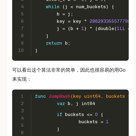
4
while
 (j < num_buckets) {
5
        b = j;
6
        key = key * 
28629335557779417
7
        j = (b + 
1
) * (
double
(
1LL
 << 
8
    }
9
return
 b;
10
}
可以看出这个算法非常的简单，因此也很容易的用Go
来实现：
1
func
JumpHash
(key 
uint64
, buckets 
int
2
var
 b, j 
int64
3
if
 buckets <= 
0
 {
4
		buckets = 
1
5
	}
6