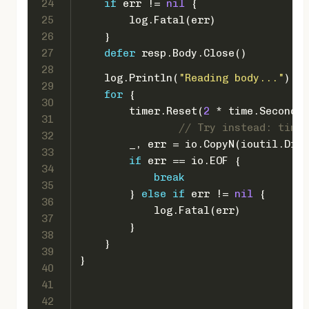
24
if
 err != 
nil
 {
25
        log.Fatal(err)
26
    }
27
defer
 resp.Body.Close()
28
    log.Println(
"Reading body..."
)
29
for
 {
30
        timer.Reset(
2
 * time.Second)
31
// Try instead: timer
32
        _, err = io.CopyN(ioutil.Disc
33
if
 err == io.EOF {
34
break
35
        } 
else
if
 err != 
nil
 {
36
            log.Fatal(err)
37
        }
38
    }
39
}
40
41
42