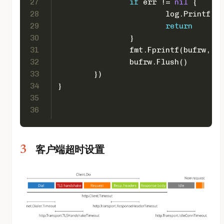
27
if
 err != 
nil
 {
28
			log.Printf(
"e
29
return
30
		}
31
		fmt.Fprintf(bufrw, 
"Y
32
		bufrw.Flush()
33
	})
34
}
35
36
客户端超时设置