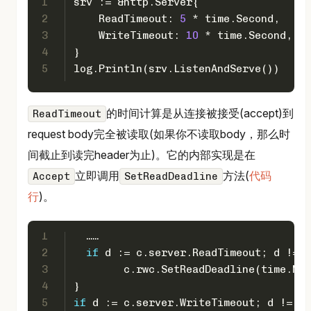
1
srv := &http.Server{  
2
    ReadTimeout: 
5
 * time.Second,
3
    WriteTimeout: 
10
 * time.Second,
4
}
5
log.Println(srv.ListenAndServe())  
的时间计算是从连接被接受(accept)到
ReadTimeout
request body完全被读取(如果你不读取body，那么时
间截止到读完header为止)。它的内部实现是在
立即调用
方法(
代码
Accept
SetReadDeadline
行
)。
1
  ……
2
if
 d := c.server.ReadTimeout; d != 
0
3
	c.rwc.SetReadDeadline(time.No
4
}
5
if
 d := c.server.WriteTimeout; d != 
0
 