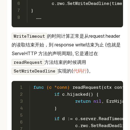
6
	c.rwc.SetWriteDeadline(time.N
7
}
8
  ……
的时间计算正常是从request header
WriteTimeout
的读取结束开始，到 response write结束为止 (也就是
ServeHTTP 方法的声明周期), 它是通过在
方法结束的时候调用
readRequest
实现的(
代码行
)。
SetWriteDeadline
1
func
(c *conn)
 readRequest(ctx contex
2
if
 c.hijacked() {
3
return
nil
, ErrHijack
4
	}
5
if
 d := c.server.ReadTimeout;
6
		c.rwc.SetReadDeadlin
7