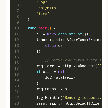
"log"
6
"net/http"
7
"time"
8
)
9
10
func
main
()
 {  
11
    c := 
make
(
chan
struct
{})
12
    timer := time.AfterFunc(
5
*time.Se
13
close
(c)
14
    })
15
// Serve 256 bytes every seco
16
    req, err := http.NewRequest(
"GET"
17
if
 err != 
nil
 {
18
        log.Fatal(err)
19
    }
20
    req.Cancel = c
21
22
    log.Println(
"Sending request..."
)
23
    resp, err := http.DefaultClient.D