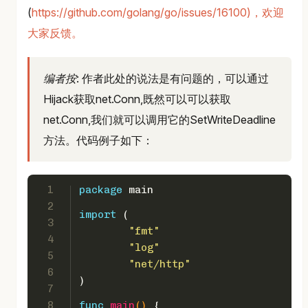
(
https://github.com/golang/go/issues/16100)，欢迎
大家反馈。
编者按
: 作者此处的说法是有问题的，可以通过
Hijack获取net.Conn,既然可以可以获取
net.Conn,我们就可以调用它的SetWriteDeadline
方法。代码例子如下：
1
package
 main
2
import
 (
3
"fmt"
4
"log"
5
"net/http"
6
)
7
8
func
main
()
 {