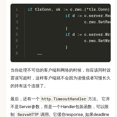
1
if
 tlsConn, ok := c.rwc.(*tls.Conn); o
2
if
 d := c.server.ReadT
3
			c.rwc.SetRea
4
		}
5
if
 d := c.server.Write
6
			c.rwc.SetWri
7
		}
8
    ……
当你处理不可信的客户端和网络的时候，你应该同时设
置读写超时，这样客户端就不会因为读慢或者写慢长久
的持有这个连接了。
最后，还有一个
方法。 它并
http.TimeoutHandler
不是Server参数，而是一个Handler包装函数，可以限
制
调用。它缓存response, 如果deadline
ServeHTTP