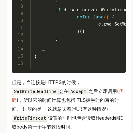
	}
8
if
 d := c.server.WriteTimeout
9
defer
func
()
 {
10
			c.rwc.SetW
11
		}()
12
	}
13
14
  ……
15
}
16
但是，当连接是HTTPS的时候，
会在
之后立即调用(
代
SetWriteDeadline
Accept
码
)，所以它的时间计算也包括 TLS握手时的写的时
间。 讨厌的是， 这就意味着(也只有这种情况)
设置的时间也包含读取Headerd到读
WriteTimeout
取body第一个字节这段时间。