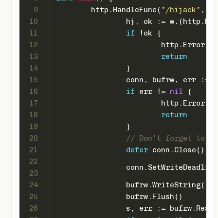
9
	http.HandleFunc(
"/hijack"
, 
fu
10
		hj, ok := w.(http.Hi
11
if
 !ok {
12
			http.Error(w
13
return
14
		}
15
		conn, bufrw, err := 
16
if
 err != 
nil
 {
17
			http.Error
18
return
19
		}
20
// Don't forget to cl
21
defer
 conn.Close()
22
		conn.SetWriteDeadlin
23
24
		bufrw.WriteString(
"No
25
		bufrw.Flush()
26
		s, err := bufrw.Read