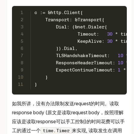
1
c := &http.Client{  
2
    Transport: &Transport{
3
        Dial: (&net.Dialer{
4
                Timeout:   
30
 * time.
5
                KeepAlive: 
30
 * time.
6
        }).Dial,
7
        TLSHandshakeTimeout:   
10
 * t
8
        ResponseHeaderTimeout: 
10
 * t
9
        ExpectContinueTimeout: 
1
 * ti
10
    }
11
}
如我所讲，没有办法限制发送request的时间。读取
response body (原文是读取request body，按照理解
应该是读取response可以手工控制)的时间花费可以手
工的通过一个
来实现, 读取发生在调用
time.Timer