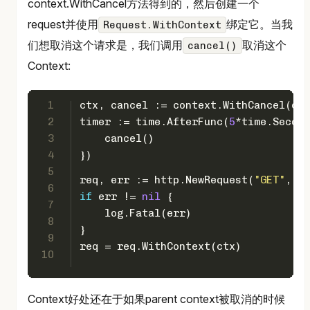
context.WithCancel方法得到的，然后创建一个
request并使用
绑定它。当我
Request.WithContext
们想取消这个请求是，我们调用
取消这个
cancel()
Context:
1
ctx, cancel := context.WithCancel(con
2
timer := time.AfterFunc(
5
*time.Second
3
    cancel()
4
})
5
req, err := http.NewRequest(
"GET"
, 
"h
6
if
 err != 
nil
 {  
7
    log.Fatal(err)
8
}
9
req = req.WithContext(ctx)  
10
Context好处还在于如果parent context被取消的时候