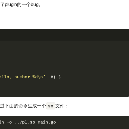
plugin的一个bug。
ello, number %d\n"
, V) }
过下面的命令生成一个
文件：
so
in -o ../p1.so main.go