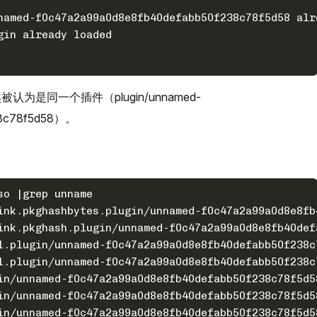
named-f0c47a2a99a0d8e8fb40defabb50f238c78f5d58 alr
gin already loaded
是同一个插件（plugin/unnamed-
38c78f5d58）。
so |grep unname
ink.pkghashbytes.plugin/unnamed-f0c47a2a99a0d8e8fb
ink.pkghash.plugin/unnamed-f0c47a2a99a0d8e8fb40def
l.plugin/unnamed-f0c47a2a99a0d8e8fb40defabb50f238c
l.plugin/unnamed-f0c47a2a99a0d8e8fb40defabb50f238c
in/unnamed-f0c47a2a99a0d8e8fb40defabb50f238c78f5d5
in/unnamed-f0c47a2a99a0d8e8fb40defabb50f238c78f5d5
in/unnamed-f0c47a2a99a0d8e8fb40defabb50f238c78f5d5