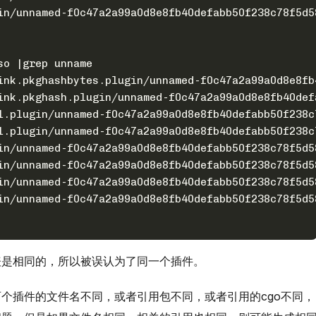
in/unnamed-f0c47a2a99a0d8e8fb40defabb50f238c78f5d5
so |grep unname
ink.pkghashbytes.plugin/unnamed-f0c47a2a99a0d8e8fb
ink.pkghash.plugin/unnamed-f0c47a2a99a0d8e8fb40def
l.plugin/unnamed-f0c47a2a99a0d8e8fb40defabb50f238c
l.plugin/unnamed-f0c47a2a99a0d8e8fb40defabb50f238c
in/unnamed-f0c47a2a99a0d8e8fb40defabb50f238c78f5d5
in/unnamed-f0c47a2a99a0d8e8fb40defabb50f238c78f5d5
in/unnamed-f0c47a2a99a0d8e8fb40defabb50f238c78f5d5
in/unnamed-f0c47a2a99a0d8e8fb40defabb50f238c78f5d5
表是相同的，所以被误认为了同一个插件。
个插件的文件名不同，或者引用包不同，或者引用的cgo不同，