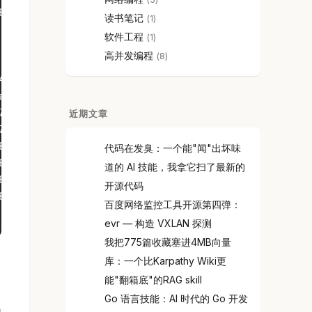
8.V
读书笔记
1
软件工程
1
高并发编程
8
40defabb50f238c78f5d58
abb50f238c78f5d58
78f5d58.F
近期文章
78f5d58.init
8.F
代码在发臭：一个能"闻"出坏味
8.init
道的 AI 技能，我拿它扫了最新的
8.initdone·
开源代码
8.V
百度网络监控工具开源第四弹：
evr — 构造 VXLAN 探测
我把775篇收藏塞进4MB向量
库：一个比Karpathy Wiki更
能"翻箱底"的RAG skill
Go 语言技能：AI 时代的 Go 开发