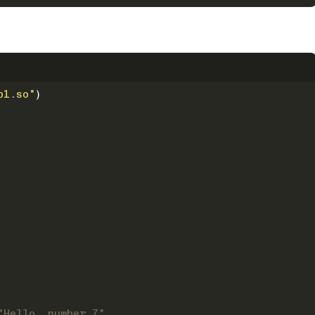
p1.so"
)
"Hello, number 7"