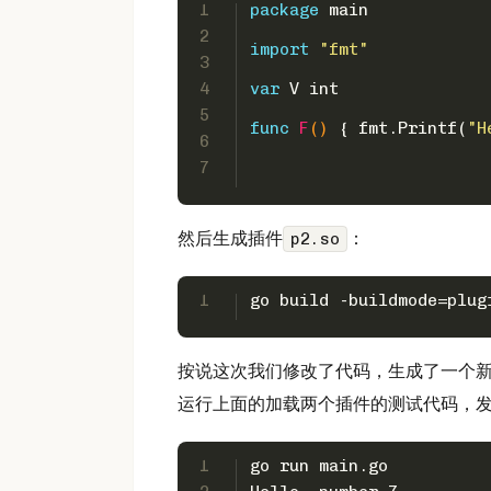
1
package
 main
2
import
"fmt"
3
4
var
 V 
int
5
func
F
()
 { fmt.Printf(
"H
6
7
然后生成插件
：
p2.so
1
go build -buildmode=plug
按说这次我们修改了代码，生成了一个
运行上面的加载两个插件的测试代码，
1
go run main.go