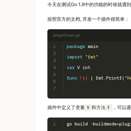
今天在测试Go 1.9中的功能的时候就遇到了
按照官方的文档, 开发一个插件很简单：
plugin1/main.go
1
package
 main
2
import
"fmt"
3
4
var
 V 
int
5
func
F
()
 { fmt.Printf(
"H
6
7
插件中定义了变量
和方法
，可以通
V
F
1
go build -buildmode=plug