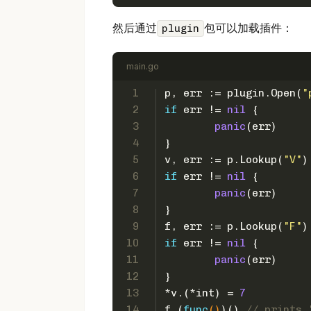
然后通过
包可以加载插件：
plugin
main.go
1
p, err := plugin.Open(
"
2
if
 err != 
nil
 {
3
panic
(err)
4
}
5
v, err := p.Lookup(
"V"
)
6
if
 err != 
nil
 {
7
panic
(err)
8
}
9
f, err := p.Lookup(
"F"
)
10
if
 err != 
nil
 {
11
panic
(err)
12
}
13
*v.(*
int
) = 
7
14
f.(
func
()
)() 
// prints 