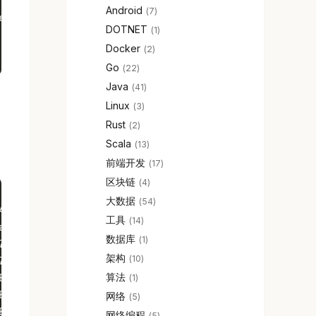
Android
7
eady loaded
DOTNET
1
Docker
2
Go
22
Java
41
Linux
3
Rust
2
Scala
13
前端开发
17
区块链
4
大数据
54
40defabb50f238c78f5d58
工具
14
abb50f238c78f5d58
数据库
1
78f5d58.F
架构
10
78f5d58.init
算法
8.F
1
8.init
网络
5
8.initdone·
网络编程
5