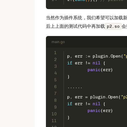
当然作为插件系统，我们希望可以加载新
后上上面的测试代码中再加载
会
p2.so
main.go
1
p, err := plugin.Open(
"
2
if
 err != 
nil
 {
3
panic
(err)
4
}
5
6
......
7
p, err = plugin.Open(
"p
8
if
 err != 
nil
 {
9
panic
(err)
10
}
11