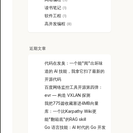
读书笔记
1
软件工程
1
高并发编程
8
近期文章
代码在发臭：一个能"闻"出坏味
道的 AI 技能，我拿它扫了最新的
开源代码
百度网络监控工具开源第四弹：
evr — 构造 VXLAN 探测
我把775篇收藏塞进4MB向量
库：一个比Karpathy Wiki更
能"翻箱底"的RAG skill
Go 语言技能：AI 时代的 Go 开发