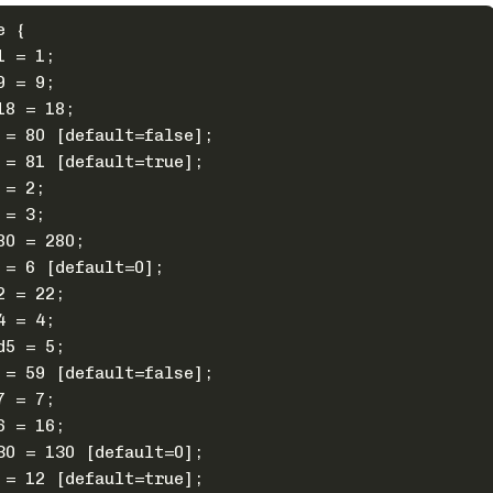
e {
1 = 1;
9 = 9;
18 = 18;
 = 80 [default=false];
 = 81 [default=true];
 = 2;
 = 3;
80 = 280;
 = 6 [default=0];
2 = 22;
4 = 4;
d5 = 5;
 = 59 [default=false];
7 = 7;
6 = 16;
30 = 130 [default=0];
 = 12 [default=true];