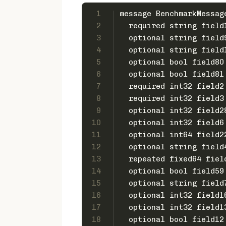
1
message BenchmarkMessag
2
  required string field
3
  optional string field
4
  optional string field
5
  optional bool field80
6
  optional bool field81
7
  required int32 field2
8
  required int32 field3
9
  optional int32 field2
10
  optional int32 field6
11
  optional int64 field2
12
  optional string field
13
  repeated fixed64 fiel
14
  optional bool field59
15
  optional string field
16
  optional int32 field1
17
  optional int32 field1
18
  optional bool field12