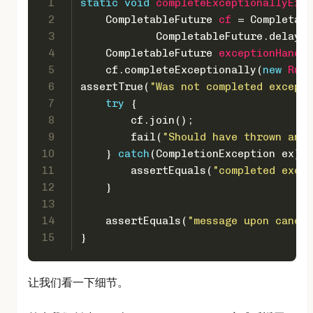
1
static
void
completeExceptionallyExam
2
CompletableFuture
cf
=
 Completabl
3
            CompletableFuture.delayed
4
CompletableFuture
exceptionHandle
5
    cf.completeExceptionally(
new
Runt
6
assertTrue(
"Was not completed excepti
7
try
 {
8
        cf.join();
9
        fail(
"Should have thrown an e
10
    } 
catch
(CompletionException ex) {
11
        assertEquals(
"completed excep
12
    }
13
14
    assertEquals(
"message upon cancel
15
}
让我们看一下细节。