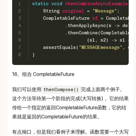
1
static
void
thenCombineAsyncExample
()
 
2
String
original
=
"Message"
;
3
CompletableFuture
cf
=
 Completable
4
            .thenApplyAsync(s -> delay
5
            .thenCombine(CompletableFu
6
                    (s1, s2) -> s1 + s
7
    assertEquals(
"MESSAGEmessage"
, cf.
8
}
16、组合 CompletableFuture
我们可以使用
完成上面两个例子。
thenCompose()
这个方法等待第一个阶段的完成(大写转换)， 它的结果
传给一个指定的返回CompletableFuture函数，它的结
果就是返回的CompletableFuture的结果。
有点拗口，但是我们看例子来理解。函数需要一个大写