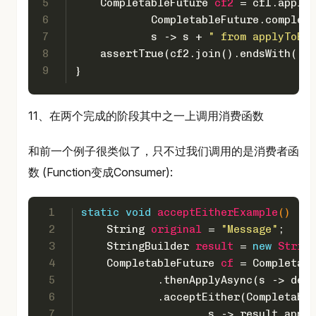
5
CompletableFuture
cf2
=
 cf1.applyT
6
            CompletableFuture.complete
7
            s -> s + 
" from applyToEit
8
    assertTrue(cf2.join().endsWith(
" f
9
}
11、在两个完成的阶段其中之一上调用消费函数
和前一个例子很类似了，只不过我们调用的是消费者函
数 (Function变成Consumer):
1
static
void
acceptEitherExample
()
 {
2
String
original
=
"Message"
;
3
StringBuilder
result
=
new
String
4
CompletableFuture
cf
=
 Completabl
5
            .thenApplyAsync(s -> dela
6
            .acceptEither(Completable
7
                    s -> result.appen