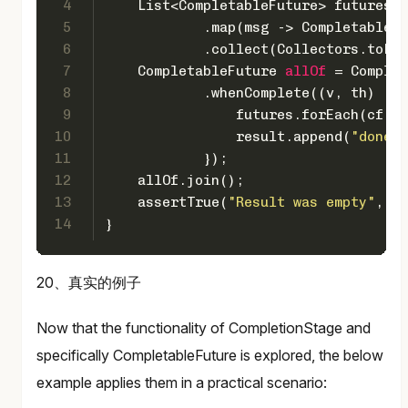
4
    List<CompletableFuture> futures =
5
            .map(msg -> CompletableFu
6
            .collect(Collectors.toLis
7
CompletableFuture
allOf
=
 Complet
8
            .whenComplete((v, th) -> 
9
                futures.forEach(cf ->
10
                result.append(
"done"
)
11
            });
12
    allOf.join();
13
    assertTrue(
"Result was empty"
, re
14
}
20、真实的例子
Now that the functionality of CompletionStage and
specifically CompletableFuture is explored, the below
example applies them in a practical scenario: