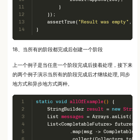
11
        }
12
    });
13
    assertTrue(
"Result was empty"
, re
14
}
18、当所有的阶段都完成后创建一个阶段
上一个例子是当任意一个阶段完成后接着处理，接下来
的两个例子演示当所有的阶段完成后才继续处理, 同步
地方式和异步地方式两种。
1
static
void
allOfExample
()
 {
2
StringBuilder
result
=
new
String
3
List
messages
=
 Arrays.asList(
"a"
4
    List<CompletableFuture> futures =
5
            .map(msg -> CompletableFu
6
            .collect(Collectors.toLis