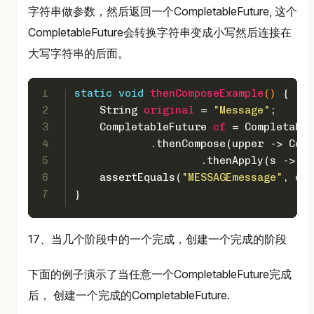
字符串做参数，然后返回一个CompletableFuture, 这个
CompletableFuture会转换字符串变成小写然后连接在
大写字符串的后面。
1
static
void
thenComposeExample
()
 {
2
String
original
=
"Message"
;
3
CompletableFuture
cf
=
 Completable
4
            .thenCompose(upper -> Comp
5
                    .thenApply(s -> up
6
    assertEquals(
"MESSAGEmessage"
, cf.
7
}
17、当几个阶段中的一个完成，创建一个完成的阶段
下面的例子演示了当任意一个CompletableFuture完成
后， 创建一个完成的CompletableFuture.