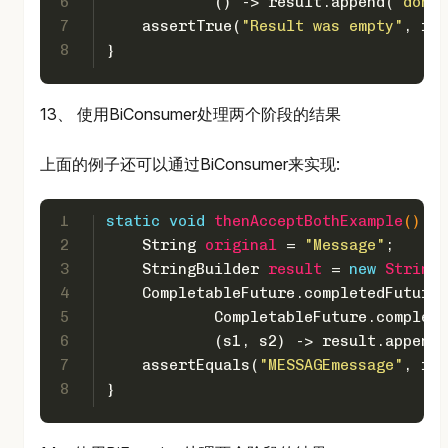
6
            () -> result.append(
"done"
7
    assertTrue(
"Result was empty"
, res
8
}
13、 使用BiConsumer处理两个阶段的结果
上面的例子还可以通过BiConsumer来实现:
1
static
void
thenAcceptBothExample
()
 {
2
String
original
=
"Message"
;
3
StringBuilder
result
=
new
StringB
4
    CompletableFuture.completedFuture(
5
            CompletableFuture.complete
6
            (s1, s2) -> result.append(
7
    assertEquals(
"MESSAGEmessage"
, res
8
}