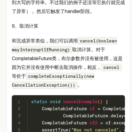
到大写的字符串。不过我们的例子还没等它执行就完成
了异常）， 然后它触发了handler阶段。
9、取消计算
和完成异常类似，我们可以调用
cancel(boolean
取消计算。对于
mayInterruptIfRunning)
CompletableFuture类，布尔参数并没有被使用，这是
因为它并没有使用中断去取消操作，相反，
cancel
等价于
completeExceptionally(new
。
CancellationException())
1
static
void
cancelExample
()
 {
2
CompletableFuture
cf
=
 Completable
3
            CompletableFuture.delayedE
4
CompletableFuture
cf2
=
 cf.excepti
5
    assertTrue(
"Was not canceled"
, cf.