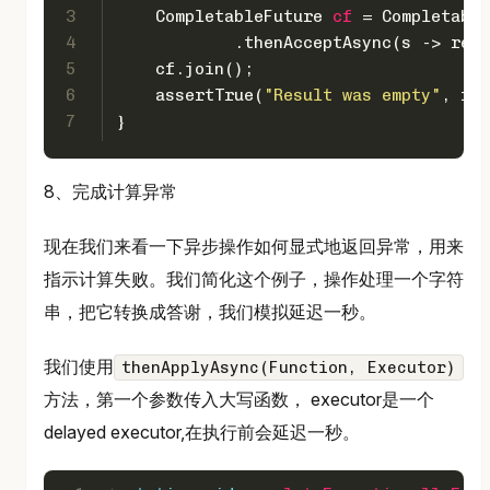
3
CompletableFuture
cf
=
 Completable
4
            .thenAcceptAsync(s -> resu
5
    cf.join();
6
    assertTrue(
"Result was empty"
, res
7
}
8、完成计算异常
现在我们来看一下异步操作如何显式地返回异常，用来
指示计算失败。我们简化这个例子，操作处理一个字符
串，把它转换成答谢，我们模拟延迟一秒。
我们使用
thenApplyAsync(Function, Executor)
方法，第一个参数传入大写函数， executor是一个
delayed executor,在执行前会延迟一秒。