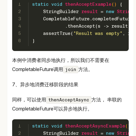
1
static
void
thenAcceptExample
()
 {
2
StringBuilder
result
=
new
StringB
3
    CompletableFuture.completedFuture(
4
            .thenAccept(s -> result.ap
5
    assertTrue(
"Result was empty"
, res
6
}
本例中消费者同步地执行，所以我们不需要在
CompletableFuture调用
方法。
join
7、异步地消费迁移阶段的结果
同样，可以使用
方法， 串联的
thenAcceptAsync
CompletableFuture可以异步地执行。
1
static
void
thenAcceptAsyncExample
()
 {
2
StringBuilder
result
=
new
StringB