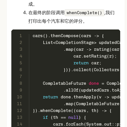
成。
在最终的阶段调用
,我们
whenComplete()
打印出每个汽车和它的评分。
1
cars().thenCompose(cars -> {
2
    List<CompletionStage> updatedCars
3
            .map(car -> rating(car.ma
4
                car.setRating(r);
5
return
 car;
6
            })).collect(Collectors.to
7
8
CompletableFuture
done
=
 Completa
9
            .allOf(updatedCars.toArra
10
return
 done.thenApply(v -> update
11
            .map(CompletableFuture::j
12
}).whenComplete((cars, th) -> {
13
if
 (th == 
null
) {
14
        cars.forEach(System.out::prin