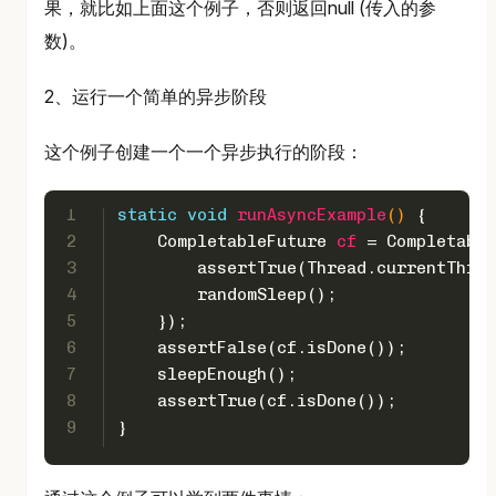
果，就比如上面这个例子，否则返回null (传入的参
数)。
2、运行一个简单的异步阶段
这个例子创建一个一个异步执行的阶段：
1
static
void
runAsyncExample
()
 {
2
CompletableFuture
cf
=
 Completable
3
        assertTrue(Thread.currentThrea
4
        randomSleep();
5
    });
6
    assertFalse(cf.isDone());
7
    sleepEnough();
8
    assertTrue(cf.isDone());
9
}