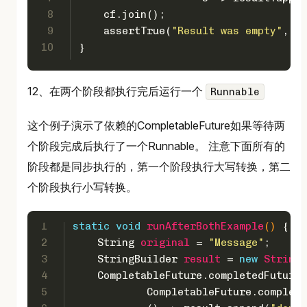
8
    cf.join();
9
    assertTrue(
"Result was empty"
, re
10
}
12、在两个阶段都执行完后运行一个
Runnable
这个例子演示了依赖的CompletableFuture如果等待两
个阶段完成后执行了一个Runnable。 注意下面所有的
阶段都是同步执行的，第一个阶段执行大写转换，第二
个阶段执行小写转换。
1
static
void
runAfterBothExample
()
 {
2
String
original
=
"Message"
;
3
StringBuilder
result
=
new
StringB
4
    CompletableFuture.completedFuture(
5
            CompletableFuture.complete