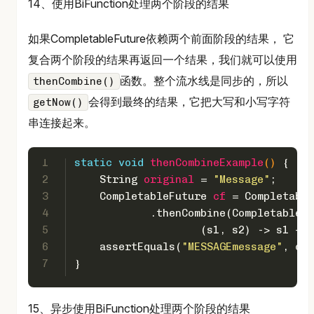
14、使用BiFunction处理两个阶段的结果
如果CompletableFuture依赖两个前面阶段的结果， 它
复合两个阶段的结果再返回一个结果，我们就可以使用
函数。整个流水线是同步的，所以
thenCombine()
会得到最终的结果，它把大写和小写字符
getNow()
串连接起来。
1
static
void
thenCombineExample
()
 {
2
String
original
=
"Message"
;
3
CompletableFuture
cf
=
 Completable
4
            .thenCombine(CompletableFu
5
                    (s1, s2) -> s1 + s
6
    assertEquals(
"MESSAGEmessage"
, cf.
7
}
15、异步使用BiFunction处理两个阶段的结果