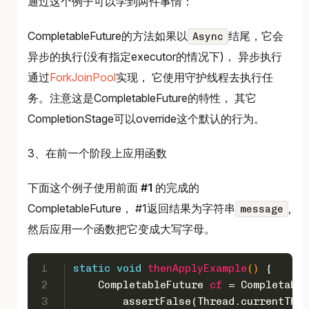
通过这个例子可以学到两件事情：
CompletableFuture的方法如果以
结尾，它会
Async
异步的执行(没有指定executor的情况下)， 异步执行
通过
ForkJoinPool
实现， 它使用守护线程去执行任
务。注意这是CompletableFuture的特性， 其它
CompletionStage可以override这个默认的行为。
3、在前一个阶段上应用函数
下面这个例子使用前面
#1
的完成的
CompletableFuture， #1返回结果为字符串
,
message
然后应用一个函数把它变成大写字母。
1
static
void
thenApplyExample
()
 {
2
CompletableFuture
cf
=
 Completable
3
        assertFalse(Thread.currentThre