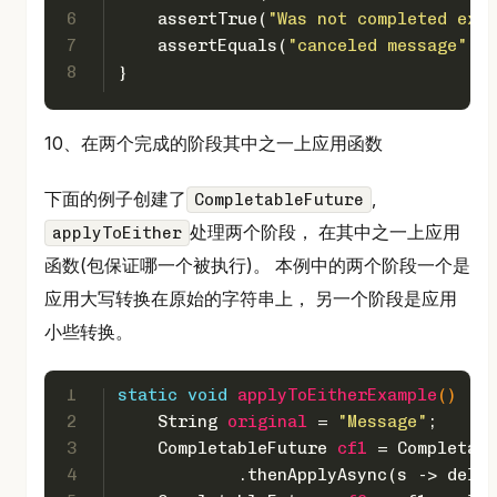
6
    assertTrue(
"Was not completed exce
7
    assertEquals(
"canceled message"
, c
8
}
10、在两个完成的阶段其中之一上应用函数
下面的例子创建了
,
CompletableFuture
处理两个阶段， 在其中之一上应用
applyToEither
函数(包保证哪一个被执行)。 本例中的两个阶段一个是
应用大写转换在原始的字符串上， 另一个阶段是应用
小些转换。
1
static
void
applyToEitherExample
()
 {
2
String
original
=
"Message"
;
3
CompletableFuture
cf1
=
 Completabl
4
            .thenApplyAsync(s -> delay