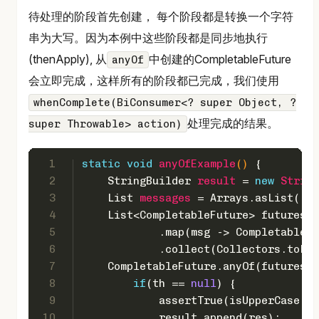
待处理的阶段首先创建， 每个阶段都是转换一个字符
串为大写。因为本例中这些阶段都是同步地执行
(thenApply), 从
中创建的CompletableFuture
anyOf
会立即完成，这样所有的阶段都已完成，我们使用
whenComplete(BiConsumer<? super Object, ?
处理完成的结果。
super Throwable> action)
1
static
void
anyOfExample
()
 {
2
StringBuilder
result
=
new
String
3
List
messages
=
 Arrays.asList(
"a"
4
    List<CompletableFuture> futures =
5
            .map(msg -> CompletableFu
6
            .collect(Collectors.toLis
7
    CompletableFuture.anyOf(futures.t
8
if
(th == 
null
) {
9
            assertTrue(isUpperCase((S
10
            result.append(res);