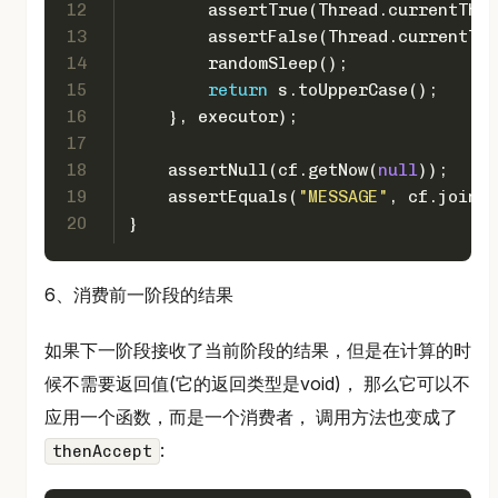
12
        assertTrue(Thread.currentThre
13
        assertFalse(Thread.currentThr
14
        randomSleep();
15
return
 s.toUpperCase();
16
    }, executor);
17
18
    assertNull(cf.getNow(
null
));
19
    assertEquals(
"MESSAGE"
, cf.join()
20
}
6、消费前一阶段的结果
如果下一阶段接收了当前阶段的结果，但是在计算的时
候不需要返回值(它的返回类型是void)， 那么它可以不
应用一个函数，而是一个消费者， 调用方法也变成了
:
thenAccept