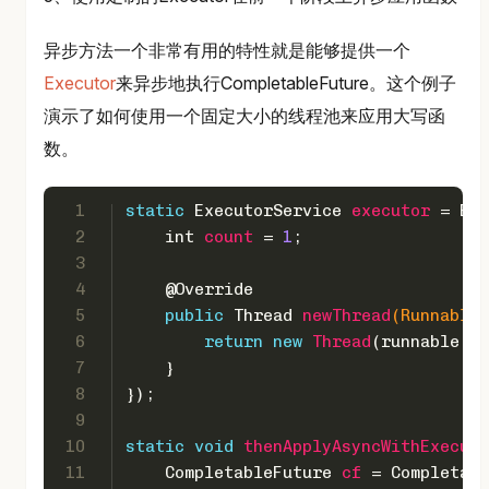
异步方法一个非常有用的特性就是能够提供一个
Executor
来异步地执行CompletableFuture。这个例子
演示了如何使用一个固定大小的线程池来应用大写函
数。
1
static
ExecutorService
executor
=
 Exe
2
int
count
=
1
;
3
4
@Override
5
public
 Thread 
newThread
(Runnable 
6
return
new
Thread
(runnable, 
"
7
    }
8
});
9
10
static
void
thenApplyAsyncWithExecuto
11
CompletableFuture
cf
=
 Completabl