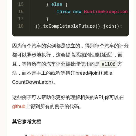
15
    } 
else
 {
16
throw
new
RuntimeException
(th
17
    }
18
}).toCompletableFuture().join();
因为每个汽车的实例都是独立的，得到每个汽车的评分
都可以异步地执行，这会提高系统的性能(延迟)，而
且，等待所有的汽车评分被处理使用的是
方
allOf
法，而不是手工的线程等待(Thread#join() 或 a
CountDownLatch)。
这些例子可以帮助你更好的理解相关的API,你可以在
github
上得到所有的例子的代码。
其它参考文档