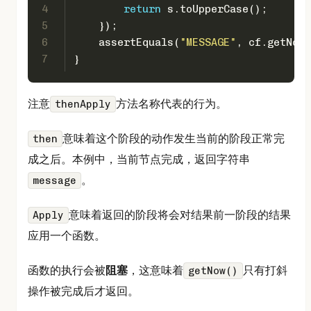
4
return
 s.toUpperCase();
5
    });
6
    assertEquals(
"MESSAGE"
, cf.getNow(
7
}
注意
方法名称代表的行为。
thenApply
意味着这个阶段的动作发生当前的阶段正常完
then
成之后。本例中，当前节点完成，返回字符串
。
message
意味着返回的阶段将会对结果前一阶段的结果
Apply
应用一个函数。
函数的执行会被
阻塞
，这意味着
只有打斜
getNow()
操作被完成后才返回。