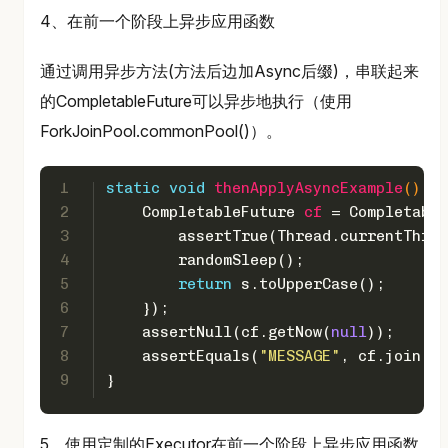
4、在前一个阶段上异步应用函数
通过调用异步方法(方法后边加Async后缀)，串联起来
的CompletableFuture可以异步地执行（使用
ForkJoinPool.commonPool()）。
1
static
void
thenApplyAsyncExample
()
 {
2
CompletableFuture
cf
=
 Completable
3
        assertTrue(Thread.currentThrea
4
        randomSleep();
5
return
 s.toUpperCase();
6
    });
7
    assertNull(cf.getNow(
null
));
8
    assertEquals(
"MESSAGE"
, cf.join())
9
}
5、使用定制的Executor在前一个阶段上异步应用函数