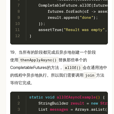
7
    CompletableFuture.allOf(futures.t
8
        futures.forEach(cf -> assertT
9
        result.append(
"done"
);
10
    });
11
    assertTrue(
"Result was empty"
, re
12
}
19、当所有的阶段都完成后异步地创建一个阶段
使用
替换那些单个的
thenApplyAsync()
CompletableFutures的方法，
会在通用池中
allOf()
的线程中异步地执行。所以我们需要调用
方法
join
等待它完成。
1
static
void
allOfAsyncExample
()
 {
2
StringBuilder
result
=
new
String
3
List
messages
=
 Arrays.asList(
"a"