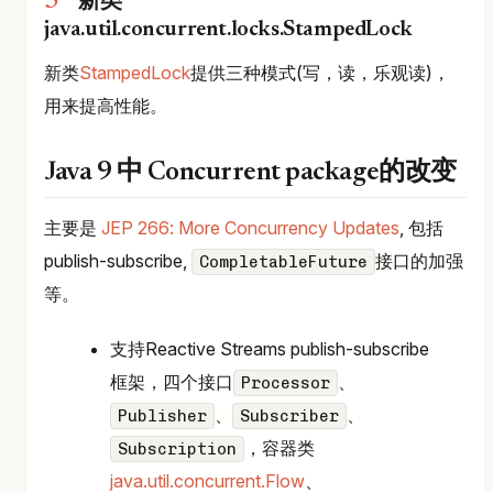
新类
java.util.concurrent.locks.StampedLock
新类
StampedLock
提供三种模式(写，读，乐观读)，
用来提高性能。
Java 9 中 Concurrent package的改变
主要是
JEP 266: More Concurrency Updates
, 包括
publish-subscribe,
接口的加强
CompletableFuture
等。
支持Reactive Streams publish-subscribe
框架，四个接口
、
Processor
、
、
Publisher
Subscriber
，容器类
Subscription
java.util.concurrent.Flow
、