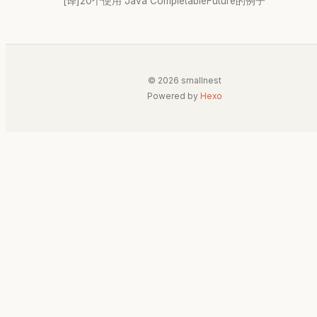
[译]20个使用 Java CompletableFuture的例子
© 2026 smallnest
Powered by
Hexo