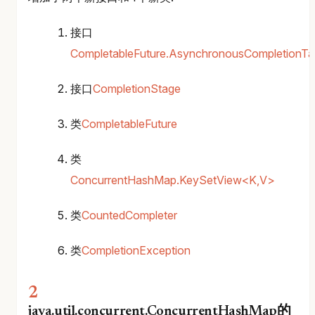
接口
CompletableFuture.AsynchronousCompletionTa
接口
CompletionStage
类
CompletableFuture
类
ConcurrentHashMap.KeySetView<K,V>
类
CountedCompleter
类
CompletionException
java.util.concurrent.ConcurrentHashMap的