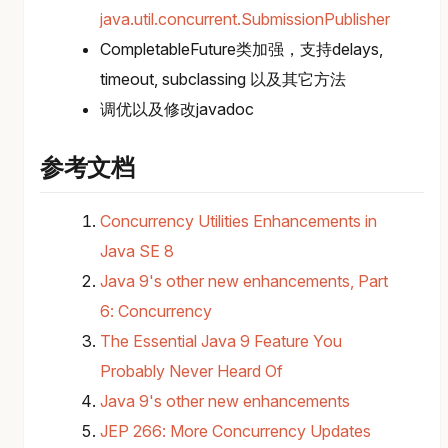
java.util.concurrent.SubmissionPublisher
CompletableFuture类加强，支持delays,
timeout, subclassing 以及其它方法
调优以及修改javadoc
参考文档
Concurrency Utilities Enhancements in
Java SE 8
Java 9's other new enhancements, Part
6: Concurrency
The Essential Java 9 Feature You
Probably Never Heard Of
Java 9's other new enhancements
JEP 266: More Concurrency Updates