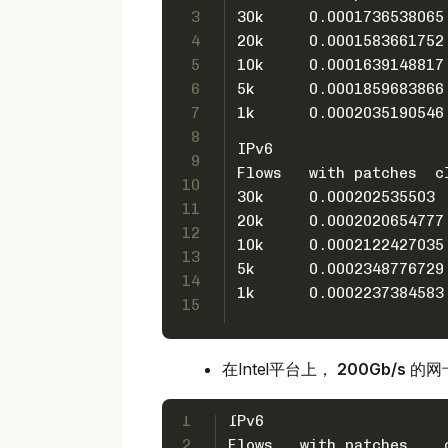
3
30k     0.0001736538065
4
20k     0.0001583661752
5
10k     0.0001639148817
6
5k      0.0001859683866
7
1k      0.0002035190546
8
IPv6
9
Flows   with patches  c
10
30k     0.000202535503 
11
20k     0.0002020654777
12
10k     0.0002122427035
13
5k      0.0002348776729
14
1k      0.0002237384583
15
在Intel平台上，
200Gb/s
的网
1
IPv6
2
Flows   with patches    