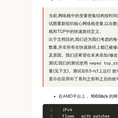
当前,网络栈中的变量密集结构按时
试图重新组织核心网络栈变量,以在数据
栈和TCP中的快速路径定义。
出于文档目的,我们还为我们考虑的每
数量,并非所有在快速路径上都已被修
及原因。我们还希望在未来添加/修改
测试:我们的测试使用
neper tcp_rr
量(见下文)。测试在6.5-rc1上运行 
显示在应用补丁系列之前和之后的效率d
在AMD平台上，
100Gb/s
的网
1
IPv4
2
Flows   with patches   