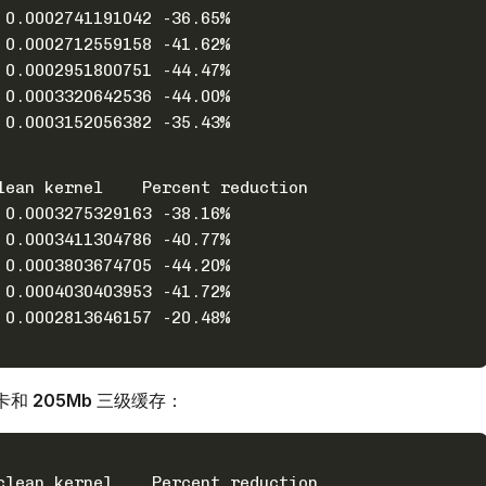
 0.0002741191042 -36.65%
 0.0002712559158 -41.62%
 0.0002951800751 -44.47%
 0.0003320642536 -44.00%
 0.0003152056382 -35.43%
lean kernel    Percent reduction
 0.0003275329163 -38.16%
 0.0003411304786 -40.77%
 0.0003803674705 -44.20%
 0.0004030403953 -41.72%
 0.0002813646157 -20.48%
卡和
205Mb
三级缓存：
clean kernel    Percent reduction