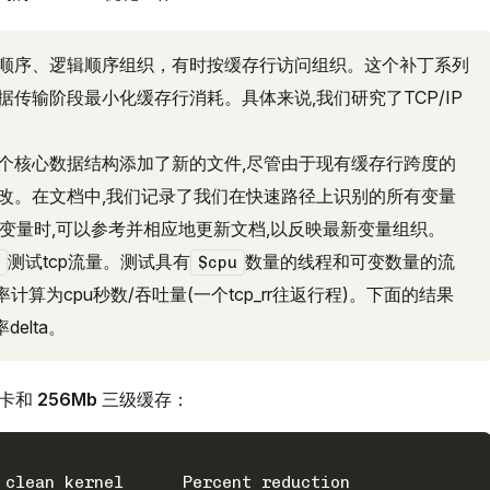
间顺序、逻辑顺序组织，有时按缓存行访问组织。这个补丁系列
传输阶段最小化缓存行消耗。具体来说,我们研究了TCP/IP
个核心数据结构添加了新的文件,尽管由于现有缓存行跨度的
改。在文档中,我们记录了我们在快速路径上识别的所有变量
变量时,可以参考并相应地更新文档,以反映最新变量组织。
测试tcp流量。测试具有
数量的线程和可变数量的流
$cpu
效率计算为cpu秒数/吞吐量(一个tcp_rr往返行程)。下面的结果
elta。
卡和
256Mb
三级缓存：
 clean kernel      Percent reduction