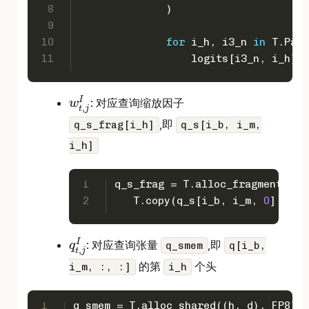
8
              )
9
10
for
 i_h, i3_n 
in
 T.Para
11
                  logits[i3_n, i_h] =
I
: 对应查询缩放因子
w
,
t
j
w
t
,
j
I
,即
q_s_frag[i_h]
q_s[i_b, i_m,
i_h]
1
q_s_frag = T.alloc_fragment(h, 
2
   T.copy(q_s[i_b, i_m, 
0
], q_s
I
: 对应查询张量
,即
q
q_smem
q[i_b,
,
t
j
q
t
,
j
I
的第
个头
i_m, :, :]
i_h
1
q_smem = T.alloc_shared((h, d), FP8)