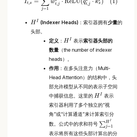
∑
=
⋅
ReLU
(
⋅
)
(1)
I
w
q
k
,
s
t
s
,
,
t
j
t
j
=
1
j
I
t
,
s
=
∑
j
=
1
H
I
w
t
,
j
I
⋅
ReLU
(
q
t
,
j
I
⋅
k
s
I
)
(1)
I
(Indexer Heads)
：索引器拥有
少量
的
H
H
I
头部。
I
定义
：
表示
索引器头部的
H
H
I
数量
（the number of indexer
heads）。
作用
：在多头注意力（Multi-
Head Attention）的结构中，头
部允许模型从不同的表示子空间
I
中捕获信息。这里的
表示
H
H
I
索引器利用了多个独立的“视
角”或“计算通道”来计算索引分
I
H
∑
数。公式中的求和符号
=
1
j
∑
j
=
1
H
I
表示将所有这些头部计算出的分