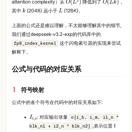
2
(
)
(
)
attention complexity）从
降低到了
，
O
L
O
L
k
O
O
(
(
L
L
2
k
)
)
其中
(2048) 远小于
(128K)。
k
L
k
L
上面的公式还是难以理解，不太能够理解其中的细节,
我们通过deepseek-v3.2-exp的代码库中的
这个闪电索引器的实现来尝试
fp8_index_kernel
解释下。
公式与代码的对应关系
符号映射
公式中的各个符号在代码中的对应关系如下:
: 对应输出张量
I
o[i_b, i_m, i1_n *
,
t
s
I
t
,
s
,表示位置
blk_n1 + i2_n * blk_n2]
t