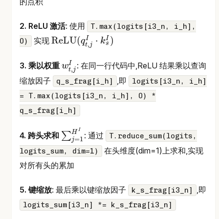
的点积
2. ReLU 激活
: 使用
T.max(logits[i3_n, i_h],
ReLU
(
⋅
)
I
I
实现
0)
q
k
s
,
t
j
ReLU
(
q
t
,
j
I
⋅
k
s
I
)
I
3. 乘以权重
: 在同一行代码中,ReLU 结果乘以查询
w
,
t
j
w
t
,
j
I
缩放因子
,即
q_s_frag[i_h]
logits[i3_n, i_h]
= T.max(logits[i3_n, i_h], 0) *
q_s_frag[i_h]
I
H
∑
4. 跨头求和
: 通过
T.reduce_sum(logits,
=
1
j
∑
j
=
1
H
I
在头维度(dim=1)上求和,实现
logits_sum, dim=1)
对所有头的累加
5. 键缩放
: 最后乘以键缩放因子
,即
k_s_frag[i3_n]
logits_sum[i3_n] *= k_s_frag[i3_n]