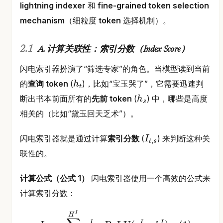
lightning indexer
和
fine-grained token selection
mechanism
（细粒度
token
选择机制）。
A. 计算关联性：索引分数（Index Score）
闪电索引器扮演了“筛选专家”的角色。当模型读到当前
的
查询 token
(
)，比如“宝玉哭了”，它需要迅速判
h
t
h
t
断出书本前面所有的
先前 token
(
) 中，哪些是高度
h
s
h
s
相关的（比如“黛玉回天乏术”）。
闪电索引器就是通过计算
索引分数
(
) 来判断这种关
I
,
t
s
I
t
,
s
联性的。
计算公式（公式 1）
闪电索引器使用一个高效的公式来
计算索引分数：
I
H
I
I
I