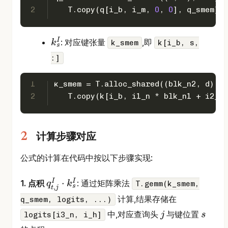
2
   T.copy(q[i_b, i_m, 
0
, 
0
], q_smem)
I
: 对应键张量
,即
k
k_smem
k[i_b, s,
s
k
s
I
:]
1
k_smem = T.alloc_shared((blk_n2, d), F
2
   T.copy(k[i_b, i1_n * blk_n1 + i2_n 
计算步骤对应
公式的计算在代码中按以下步骤实现:
⋅
I
I
1. 点积
: 通过矩阵乘法
q
k
T.gemm(k_smem,
s
,
t
j
q
t
,
j
I
⋅
k
s
I
计算,结果存储在
q_smem, logits, ...)
中,对应查询头
与键位置
logits[i3_n, i_h]
j
s
j
s