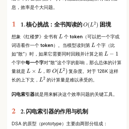
息，效率是个大问题。
2
(
)
1. 核心挑战：全书阅读的
困境
O
L
O
(
L
2
)
想象《红楼梦》全书有
个
token
（可以把一个字或
L
L
词语看作一个
token
）。当模型读到第
个字（比
L
L
−
1
如“散”）时，如果它需要同时回顾并计算之前
L
L
−
1
个字中
每一个字
对“散”这个字的影响，那么总体的计算
2
×
(
)
量就是
，即
复杂度。对于 128K 这样
L
L
O
L
2
L
O
×
(
L
L
2
)
长的上下文，
的计算量是难以承受的。
L
L
2
闪电索引器
就是用来解决这个效率问题的关键工具。
2. 闪电索引器的作用与机制
DSA 的原型（prototype）主要由两部分组成：