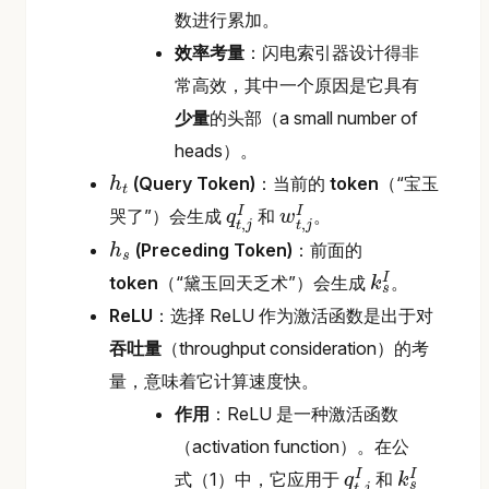
数进行累加。
效率考量
：闪电索引器设计得非
常高效，其中一个原因是它具有
少量
的头部（a small number of
heads）。
(Query Token)
：当前的
token
（“宝玉
h
t
h
t
I
I
哭了”）会生成
和
。
q
w
,
,
t
j
t
j
q
w
t
t
,
j
,
I
j
I
(Preceding Token)
：前面的
h
s
h
s
I
token
（“黛玉回天乏术”）会生成
。
k
s
k
s
I
ReLU
：选择 ReLU 作为激活函数是出于对
吞吐量
（throughput consideration）的考
量，意味着它计算速度快。
作用
：ReLU 是一种激活函数
（activation function）。在公
I
I
式（1）中，它应用于
和
q
k
s
,
t
j