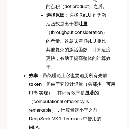
q
k
s
t
,
I
j
I
的点积（dot product）之后。
选择原因
：选择 ReLU 作为激
活函数是出于
吞吐量
（throughput consideration）
的考量。这意味着 ReLU 相比
其他复杂的激活函数，计算速度
更快，有助于提高整体的计算效
率。
效率
：虽然理论上它也要遍历所有先前
token
，但由于它设计轻量（头部少，可用
FP8 实现），其计算效率是
显著的
（computational efficiency is
remarkable），计算量远小于之前
DeepSeek-V3.1-Terminus 中使用的
MLA。