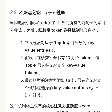
B. 筛选记忆：Top-k 选择
当闪电索引器为“宝玉哭了”计算完所有先前句子的索引
分数
之后，
细粒度 token 选择机制
就会启动：
I
,
t
s
I
t
,
s
它只检索对应于
Top-k
索引分数的
key-
value entries
。
c
s
c
s
假设《红楼梦》全书有 10 万个
token
，但
Top-k
只选择 2048 个
key-value
tokens
。
最终模型的注意力输出 (
)，只在这 2048
u
t
u
t
个被稀疏选择的
key-value entries
上
c
s
c
s
进行计算。
这个机制将主模型的
核心注意力复杂度
（core