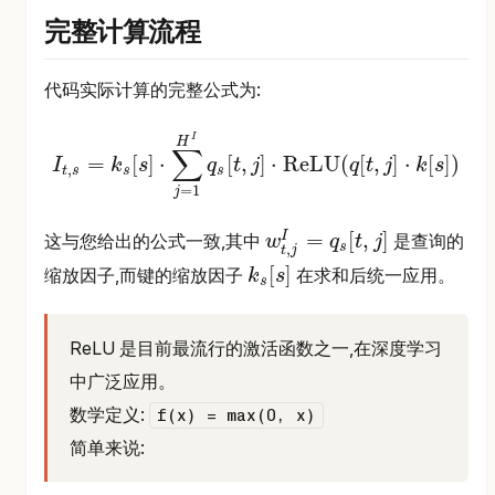
完整计算流程
代码实际计算的完整公式为:
I
H
∑
=
[
]
⋅
[
,
]
⋅
ReLU
(
[
,
]
⋅
[
]
)
I
k
s
q
t
j
q
t
j
k
s
,
t
s
s
s
=
1
j
I
t
,
s
=
k
s
[
s
]
⋅
∑
j
=
1
H
I
q
s
[
t
,
j
]
⋅
ReLU
(
q
[
t
,
j
]
⋅
k
[
s
]
)
=
[
,
]
I
这与您给出的公式一致,其中
是查询的
w
q
t
j
s
,
t
j
w
t
,
j
I
=
q
s
[
t
,
j
]
[
]
缩放因子,而键的缩放因子
在求和后统一应用。
k
s
s
k
s
[
s
]
ReLU 是目前最流行的激活函数之一,在深度学习
中广泛应用。
数学定义:
f(x) = max(0, x)
简单来说: