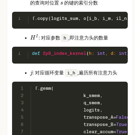
t
的查询对位置
的键的索引分数
s
s
1
T.copy(logits_sum, o[i_b, i_m, i1_n * 
I
: 对应参数
,即注意力头的数量
H
h
H
I
1
def
fp8_index_kernel
(
h: 
int
, d: 
int
):
: 对应循环变量
,遍历所有注意力头
j
i_h
j
1
T.gemm(
2
                  k_smem,
3
                  q_smem,
4
                  logits,
5
                  transpose_A=
False
,
6
                  transpose_B=
True
,
7
                  clear_accum=
True
,