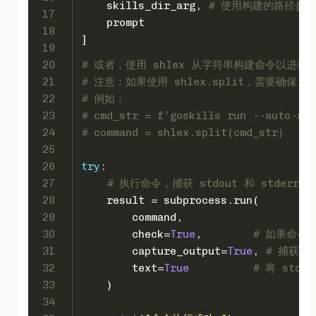
    skills_dir_arg, 
# 使用构建的路径参数
17
    prompt
18
]
19
20
# 或者，使用 shlex 从字符串构建命令以进行
21
# 注意：如果使用 shlex.split，需要确保 
22
# 例如：
23
# cmd_str = f'goskills run --auto-app
24
# command = shlex.split(cmd_str)
25
26
try
:
27
# 执行命令，捕获 stdout 和 stderr
28
    result = subprocess.run(
29
        command,
30
        check=
True
,        
# 如果命令
31
        capture_output=
True
, 
# 捕获 st
32
        text=
True
# 将 stdo
33
    )
34