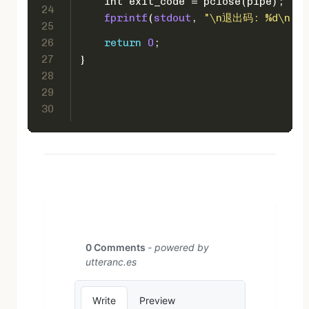
int
 exit_code = pclose(pipe);
24
fprintf
(
stdout
, 
"\n退出码: %d\n"
, 
25
26
return
0
;
27
}
28
29
30