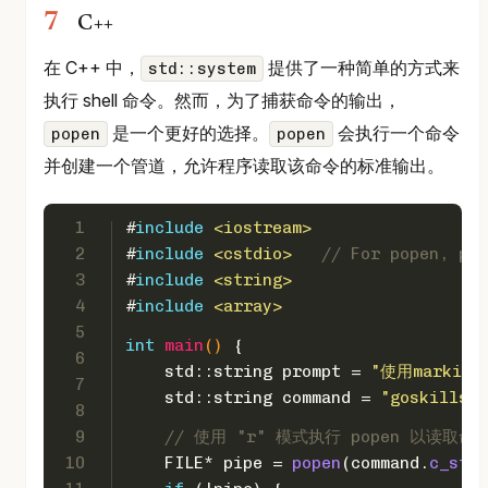
C++
在 C++ 中，
提供了一种简单的方式来
std::system
执行 shell 命令。然而，为了捕获命令的输出，
是一个更好的选择。
会执行一个命令
popen
popen
并创建一个管道，允许程序读取该命令的标准输出。
1
#
include
<iostream>
2
#
include
<cstdio>
// For popen, pcl
3
#
include
<string>
4
#
include
<array>
5
int
main
()
{
6
    std::string prompt = 
"使用markitdo
7
    std::string command = 
"goskills r
8
9
// 使用 "r" 模式执行 popen 以读取
10
    FILE* pipe = 
popen
(command.
c_str
(