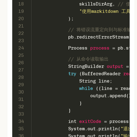
18
                skillsDirArg, 
// 使
19
"使用markitdown 工具解析网
20
            );
21
// 将错误流重定向到与标准输出
22
            pb.redirectErrorStream(
tr
23
24
Process
process
=
 pb.star
25
// 从命令读取输出
26
StringBuilder
output
=
ne
27
try
 (
BufferedReader
reade
28
                String line;
29
while
 ((line = reader
30
                    output.append(lin
31
                }
32
            }
33
34
int
exitCode
=
 process.wa
35
            System.out.println(
"退出码
36
            System.out.println(
"输出:\