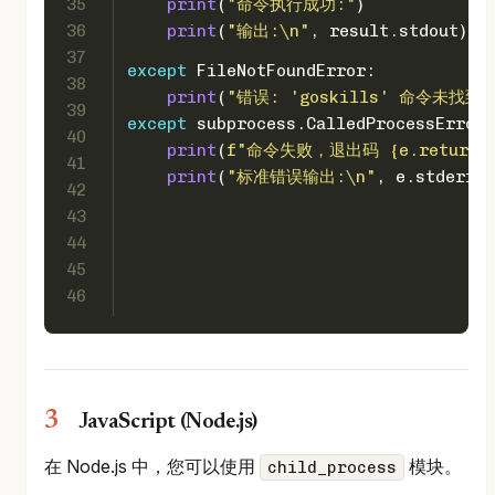
35
print
(
"命令执行成功:"
)
36
print
(
"输出:\n"
, result.stdout)
37
except
 FileNotFoundError:
38
print
(
"错误: 'goskills' 命令未找
39
except
 subprocess.CalledProcessError 
40
print
(
f"命令失败，退出码 
{e.returnc
41
print
(
"标准错误输出:\n"
, e.stderr)
42
43
44
45
46
JavaScript (Node.js)
在 Node.js 中，您可以使用
模块。
child_process