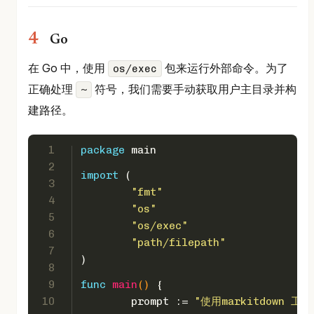
Go
在 Go 中，使用
包来运行外部命令。为了
os/exec
正确处理
符号，我们需要手动获取用户主目录并构
~
建路径。
1
package
 main
2
import
 (
3
"fmt"
4
"os"
5
"os/exec"
6
"path/filepath"
7
)
8
9
func
main
()
 {
10
	prompt := 
"使用markitdown 工具解