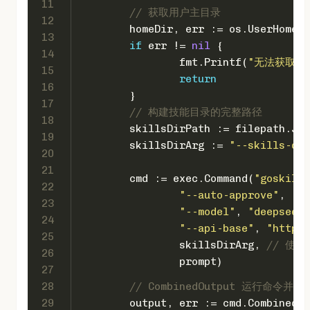
11
// 获取用户主目录
12
	homeDir, err := os.UserHomeD
13
if
 err != 
nil
 {
14
		fmt.Printf(
"无法获取主目
15
return
16
	}
17
// 构建技能目录的完整路径
18
	skillsDirPath := filepath.Jo
19
	skillsDirArg := 
"--skills-dir
20
21
	cmd := exec.Command(
"goskills
22
"--auto-approve"
,
23
"--model"
, 
"deepseek-
24
"--api-base"
, 
"https:
25
		skillsDirArg, 
// 使
26
		prompt)
27
28
// CombinedOutput 运行命
29
	output, err := cmd.CombinedO