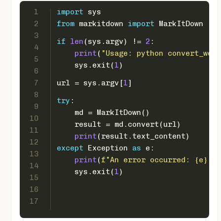
1
import
 sys
2
from
 markitdown 
import
 MarkItDown
3
if
len
(sys.argv) != 
2
:
4
print
(
"Usage: python convert_webp
5
    sys.exit(
1
)
6
7
url = sys.argv[
1
]
8
try
:
9
    md = MarkItDown()
10
    result = md.convert(url)
11
print
(result.text_content)
12
except
 Exception 
as
 e:
13
print
(
f"An error occurred: 
{e}
"
)
14
    sys.exit(
1
)
15
16
17