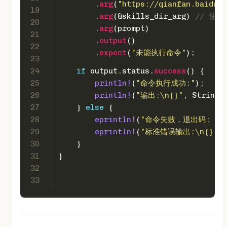
        .
arg
(
"https://qianfan.baidubc
19
        .
arg
(&skills_dir_arg) 
// 使
20
        .
arg
(prompt)
21
        .
output
()
22
        .
expect
(
"未能执行命令"
);
23
24
if
 output.status.
success
() {
25
println!
(
"命令执行成功:"
);
26
println!
(
"输出:\n{}"
, 
String
:
27
    } 
else
 {
28
eprintln!
(
"命令失败，退出码: {:?
29
eprintln!
(
"标准错误输出:\n{}"
, 
30
    }
31
}
32
33