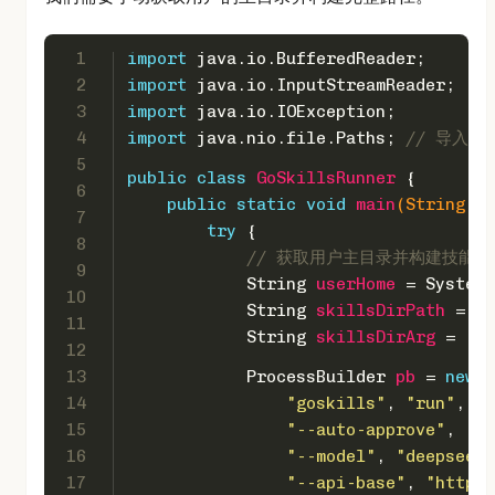
1
import
 java.io.BufferedReader;
2
import
 java.io.InputStreamReader;
3
import
 java.io.IOException;
4
import
 java.nio.file.Paths; 
// 导入 P
5
public
class
GoSkillsRunner
 {
6
public
static
void
main
(String[] 
7
try
 {
8
// 获取用户主目录并构建技能目
9
String
userHome
=
 System.
10
String
skillsDirPath
=
 Pa
11
String
skillsDirArg
=
"--
12
13
ProcessBuilder
pb
=
new
P
14
"goskills"
, 
"run"
,
15
"--auto-approve"
,
16
"--model"
, 
"deepseek-
17
"--api-base"
, 
"https: