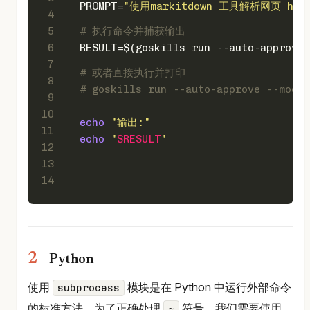
PROMPT=
"使用markitdown 工具解析网页 https:
4
5
# 执行命令并捕获输出
6
RESULT=$(goskills run --auto-approve 
7
# 或者直接执行并打印
8
# goskills run --auto-approve --model
9
10
echo
"输出:"
11
echo
"
$RESULT
"
12
13
14
Python
使用
模块是在 Python 中运行外部命令
subprocess
的标准方法。为了正确处理
符号，我们需要使用
~