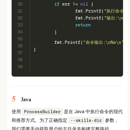
30
if
 err != 
nil
 {
31
		fmt.Printf(
"执行命令时出
32
		fmt.Printf(
"输出:\n%s
33
return
34
	}
35
	fmt.Printf(
"命令输出:\n%s\n"
, 
36
}
37
38
39
Java
使用
是在 Java 中执行命令的现代
ProcessBuilder
和推荐方式。为了正确指定
参数，
--skills-dir
我们需要手动获取用户的主目录并构建完整路径。