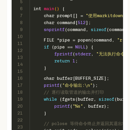
5
6
int
main
()
 {
7
char
 prompt[] = 
"使用markitdown 工
8
char
 command[
512
];
9
snprintf
(command, 
sizeof
(command)
10
    FILE *pipe = popen(command, 
"r"
);
11
if
 (pipe == 
NULL
) {
12
fprintf
(
stderr
, 
"无法执行命令！\
13
return
1
;
14
    }
15
16
char
 buffer[BUFFER_SIZE];
17
printf
(
"命令输出:\n"
);
18
// 逐行读取管道的输出并打印
19
while
 (fgets(buffer, 
sizeof
(buffe
20
printf
(
"%s"
, buffer);
21
    }
22
// pclose 等待命令终止并返回其退出状
23