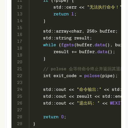
11
if
 (!pipe) {
12
        std::cerr << 
"无法执行命令！"
 <
13
return
1
;
14
    }
15
    std::array<
char
, 256> buffer;
16
    std::string result;
17
while
 (
fgets
(buffer.
data
(), buffe
18
        result += buffer.
data
();
19
    }
20
21
// pclose 会等待命令终止并返回其退出
22
int
 exit_code = 
pclose
(pipe);
23
24
    std::cout << 
"命令输出:"
 << std::e
25
    std::cout << result << std::endl;
26
    std::cout << 
"退出码: "
 << 
WEXITST
27
28
return
0
;
29
}