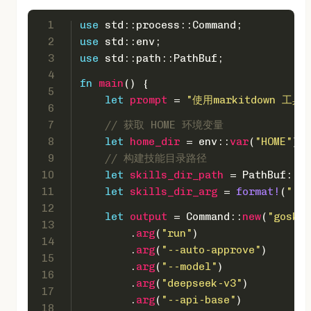
1
use
 std::process::Command;
2
use
 std::env;
3
use
 std::path::PathBuf;
4
fn
main
() {
5
let
prompt
 = 
"使用markitdown 工具解析
6
7
// 获取 HOME 环境变量
8
let
home_dir
 = env::
var
(
"HOME"
).
e
9
// 构建技能目录路径
10
let
skills_dir_path
 = PathBuf::
fr
11
let
skills_dir_arg
 = 
format!
(
"--s
12
let
output
 = Command::
new
(
"goskil
13
        .
arg
(
"run"
)
14
        .
arg
(
"--auto-approve"
)
15
        .
arg
(
"--model"
)
16
        .
arg
(
"deepseek-v3"
)
17
        .
arg
(
"--api-base"
)
18