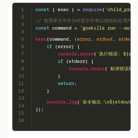
1
const
 { exec } = 
require
(
'child_proce
2
// 使用单引号作为外部字符串以便轻松处理内部
3
const
 command = 
'goskills run --auto
4
5
exec
(command, 
(
error, stdout, stderr
)
6
if
 (error) {
7
console
.
error
(
`执行错误: 
${err
8
if
 (stderr) {
9
console
.
error
(
`标准错误输出
10
        }
11
return
;
12
    }
13
console
.
log
(
`命令输出:\n
${stdout}
`
14
});
15
16