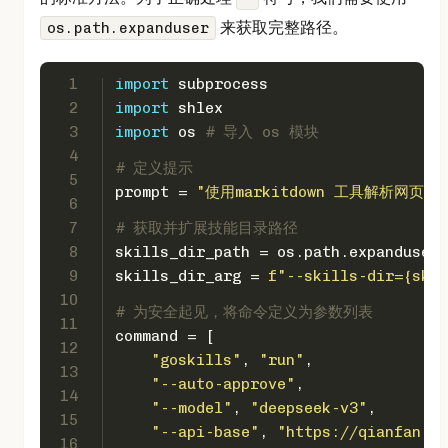
来获取完整路径。
os.path.expanduser
1
import
 subprocess
2
import
 shlex
3
import
 os 
# 导入 os 模块
4
# 定义提示
5
prompt = 
"使用markitdown 工具解析网页 https
6
7
# 获取并扩展技能目录路径
8
skills_dir_path = os.path.expanduser(
9
skills_dir_arg = 
f"--skills-dir=
{skil
10
# 为安全起见，将命令定义为参数列表
11
command = [
12
"goskills"
, 
"run"
,
13
"--auto-approve"
,
14
"--model"
, 
"deepseek-v3"
,
15
"--api-base"
, 
"https://qianfan.ba
16