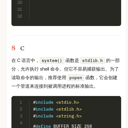
30
31
32
C
在 C 语言中，
函数是
的一部
system()
stdlib.h
分，允许执行 shell 命令。但它不容易捕获输出。为了
读取命令的输出，推荐使用
函数，它会创建
popen
一个管道来连接到被调用进程的标准输出。
1
#
include
<stdio.h>
2
#
include
<stdlib.h>
3
#
include
<string.h>
4
#
define
 BUFFER_SIZE 256