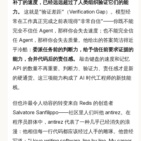
补丁的速度，已经远远超过了人类组织验证它们的能
力。
这就是"验证差距"（Verification Gap）。模型经
常在工作真正完成之前表现得"非常自信"——你既不能
完全不信任 Agent，那样你会失去速度；也不能完全信
任 Agent，那样你会失去质量。他给出的答案简洁得近
乎冷酷：
委派任务前的判断力，给予信任前要求证据的
能力，合并代码后的责任感。
敲击键盘的速度和记忆
API 的数量不再重要。判断力、验证力、责任感才是新
的硬通货。这三项能力构成了 AI 时代工程师的新技能
栈。
但也许最令人动容的转变来自 Redis 的创造者
Salvatore Sanfilippo——社区里人们叫他 antirez。在
程序员群体中，antirez 代表了一种几乎已经消失的浪
漫：他相信每一行代码都应该经过人手的雕琢。他曾经
写道："I love writing software, line by line. My career