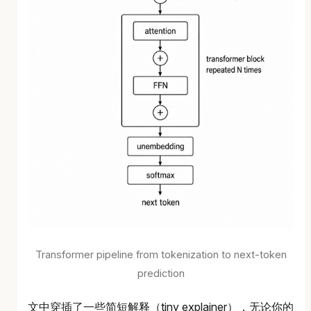
Transformer pipeline from tokenization to next-token
prediction
文中穿插了一些简短解释（tiny explainer），无论你的