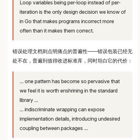
Loop variables being per-loop instead of per-
iteration is the only design decision we know of
in Go that makes programs incorrect more
often than it makes them correct.
错误处理文档则点明痛点的普遍性——错误包装已经无
处不在，普遍到值得收进标准库，同时坦白它的代价：
... one pattern has become so pervasive that
we feel it is worth enshrining in the standard
library ...
... indiscriminate wrapping can expose
implementation details, introducing undesired
coupling between packages ...