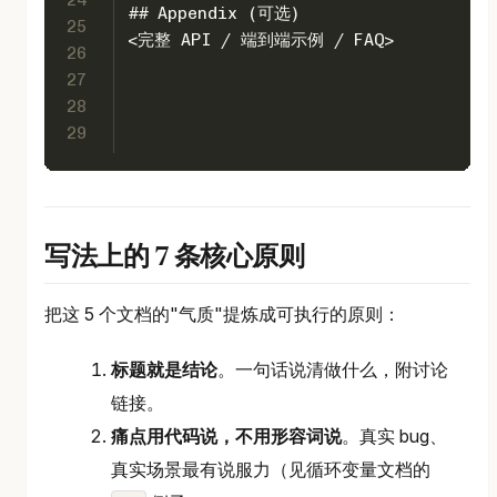
24
## Appendix (可选)
25
<完整 API / 端到端示例 / FAQ>
26
27
28
29
写法上的 7 条核心原则
把这 5 个文档的"气质"提炼成可执行的原则：
标题就是结论
。一句话说清做什么，附讨论
链接。
痛点用代码说，不用形容词说
。真实 bug、
真实场景最有说服力（见循环变量文档的