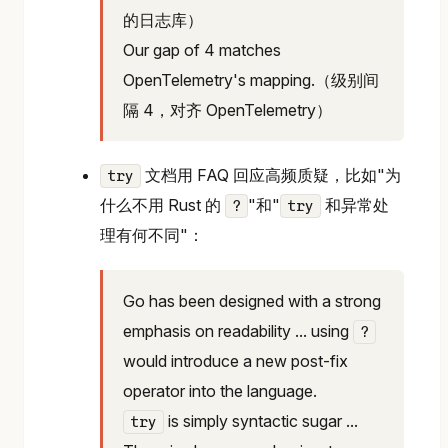
的日志库）
Our gap of 4 matches
OpenTelemetry's mapping.（级别间
隔 4，对齐 OpenTelemetry）
文档用 FAQ 回应高频质疑，比如"为
try
什么不用 Rust 的
"和"
和异常处
?
try
理有何不同"：
Go has been designed with a strong
emphasis on readability ... using
?
would introduce a new post-fix
operator into the language.
is simply syntactic sugar ...
try