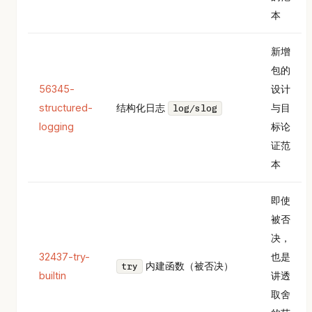
本
新增
包的
56345-
设计
structured-
结构化日志
与目
log/slog
logging
标论
证范
本
即使
被否
决，
32437-try-
也是
内建函数（被否决）
try
builtin
讲透
取舍