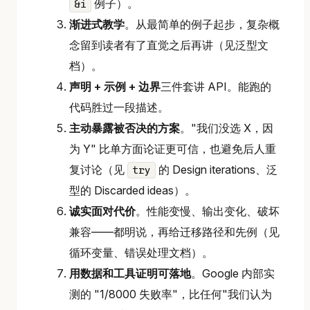
例子）。
&i
渐进式教学
。从最简单的例子起步，复杂概
念留到读者有了直觉之后再讲（见泛型文
档）。
声明 + 示例 + 边界
三件套讲 API。能跑的
代码胜过一段描述。
主动暴露被否决的方案
。"我们没选 X，因
为 Y" 比单方面论证更可信，也避免后人重
复讨论（见
的 Design iterations、泛
try
型的 Discarded ideas）。
诚实面对代价
。性能变慢、输出变化、破坏
兼容——都明说，再给迁移路径和先例（见
循环变量、错误处理文档）。
用数据和工具证明可落地
。Google 内部实
测的 "1/8000 失败率"，比任何"我们认为