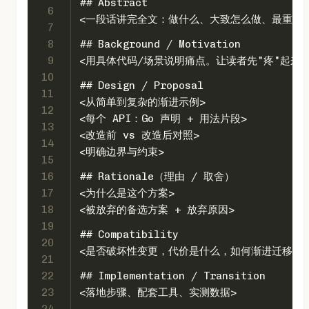
## Abstract
6
<一段话讲完全文：做什么、大致怎么做、最重要
7
8
## Background / Motivation
9
<用具体代码/场景说明痛点。让读者先"疼"起来>
10
## Design / Proposal
11
<从简单到复杂的渐进示例>
12
<每个 API：Go 声明 + 用法片段>
13
<改造前 vs 改造后对照>
14
<明确边界与约束>
15
16
## Rationale（理由 / 取舍）
17
<为什么是这个方案>
18
<被放弃的备选方案 + 放弃原因>
19
## Compatibility
20
<是否破坏性变更，代价是什么，如何渐进迁移>
21
22
## Implementation / Transition
23
<落地步骤、配套工具、实测数据>