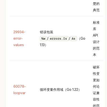
楚的
典范
标准
库
29934-
错误包装
API
error-
/
/
（Go
%w
errors.Is
As
设计
values
1.13）
的范
本
破坏
性变
更如
60078-
何论
循环变量作用域（Go 1.22）
loopvar
证兼
容性
的范