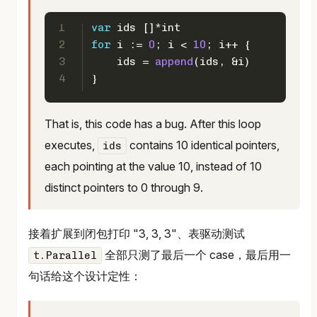
1
var
 ids []*
int
2
for
 i := 
0
; i < 
10
; i++ {
3
    ids = 
append
(ids, &i)
4
}
That is, this code has a bug. After this loop
executes,
contains 10 identical pointers,
ids
each pointing at the value 10, instead of 10
distinct pointers to 0 through 9.
接着扩展到闭包打印 "3, 3, 3"、表驱动测试
全部只测了最后一个 case，最后用一
t.Parallel
句话给这个设计定性：