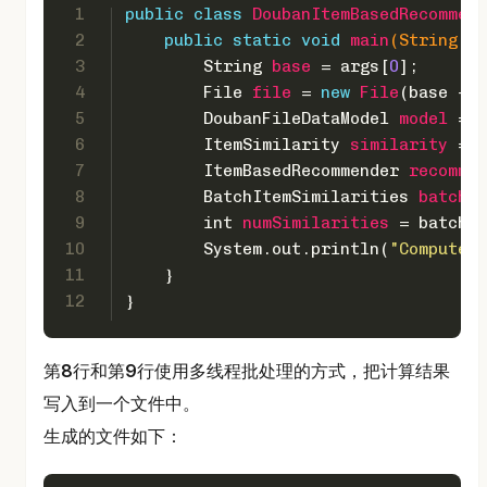
1
public
class
DoubanItemBasedRecommend
2
public
static
void
main
(String[] 
3
String
base
=
 args[
0
];
4
File
file
=
new
File
(base + 
"
5
DoubanFileDataModel
model
=
n
6
ItemSimilarity
similarity
=
n
7
ItemBasedRecommender
recommen
8
BatchItemSimilarities
batch
=
9
int
numSimilarities
=
 batch.c
10
        System.out.println(
"Computed 
11
    }
12
}
第
8
行和第
9
行使用多线程批处理的方式，把计算结果
写入到一个文件中。
生成的文件如下：