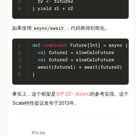
5
  r2 <- future2
6
} yield r1 + r2
如果使用
，代码将得到简化。
async/await
1
def
combined
: 
Future
[
Int
] = async {
2
val
 future1 = slowCalcFuture
3
val
 future2 = slowCalcFuture
4
  await(future1) + await(future2)
5
}
事实上，这个框架是
SIP-22 - Async
的参考实现。这个
Scala特性提议发布于2013年。
Scala