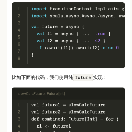
1
import
ExecutionContext
.
Implicits
.glob
2
import
 scala.async.
Async
.{async, await
3
val
 future = async {
4
val
 f1 = async { ...; 
true
 }
5
val
 f2 = async { ...; 
42
 }
6
if
 (await(f1)) await(f2) 
else
0
7
}
8
比如下面的代码，我们使用纯
实现：
future
slowCalcFuture: Future[Int]
1
val future1 = slowCalcFuture
2
val future2 = slowCalcFuture
3
def combined: Future[Int] = for {
4
  r1 <- future1