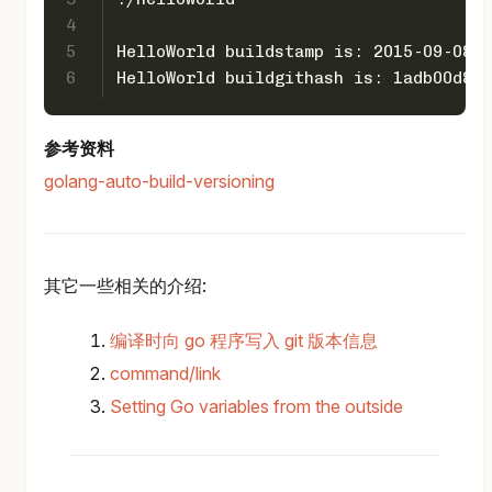
4
5
HelloWorld buildstamp is: 2015-09-08_0
6
HelloWorld buildgithash is: 1adb00d88d
参考资料
golang-auto-build-versioning
其它一些相关的介绍:
编译时向 go 程序写入 git 版本信息
command/link
Setting Go variables from the outside