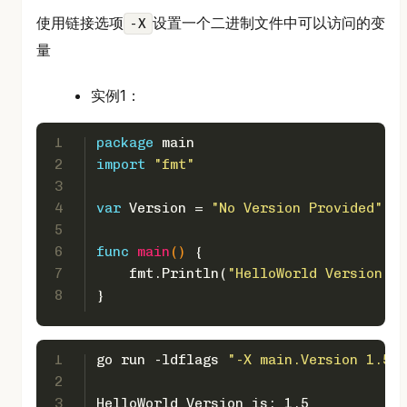
使用链接选项
设置一个二进制文件中可以访问的变
-X
量
实例1：
1
package
 main
2
import
"fmt"
3
4
var
 Version = 
"No Version Provided"
5
6
func
main
()
 {
7
    fmt.Println(
"HelloWorld Version is
8
}
1
go run -ldflags 
"-X main.Version 1.5"
 
2
3
HelloWorld Version is: 1.5