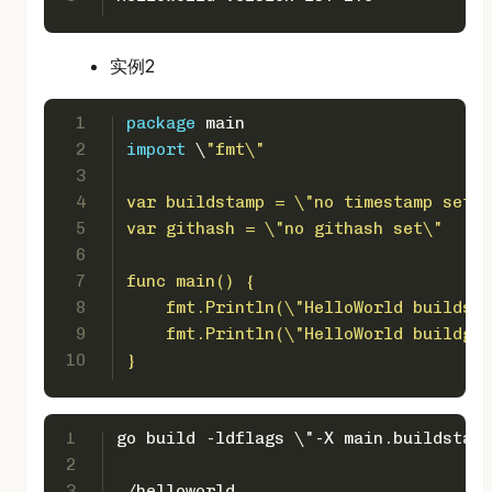
实例2
1
package
 main
2
import
 \
"fmt\"
3
4
var buildstamp = \"no timestamp set\"
5
var githash = \"no githash set\"
6
7
func main() {
8
    fmt.Println(\"HelloWorld buildsta
9
    fmt.Println(\"HelloWorld buildgit
10
}
1
go build -ldflags \"-X main.buildstamp
2
3
./helloworld