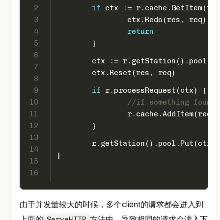
2
if
 ctx := r.cache.GetItem(req
3
		ctx.Redo(res, req)
4
return
5
	}
6
	ctx := r.getStation().pool.G
7
	ctx.Reset(res, req)
8
9
if
 r.processRequest(ctx) {
10
//if something found 
11
		r.cache.AddItem(req
12
	}
13
	r.getStation().pool.Put(ctx)
14
}
15
16
由于并发量较大的时候，多个client的请求都会进入到
上面的
方法中，导致相同的请求会进入下
ServeHTTP