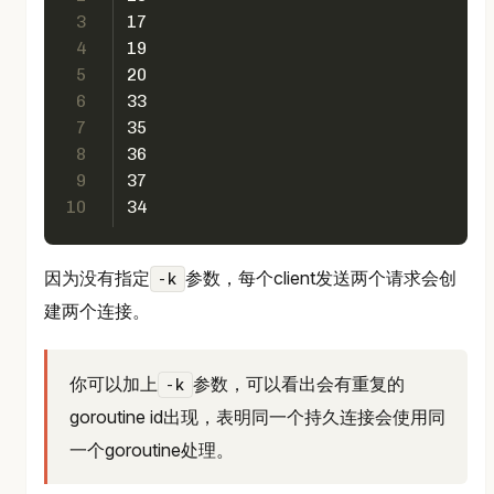
3
17
4
19
5
20
6
33
7
35
8
36
9
37
10
34
因为没有指定
参数，每个client发送两个请求会创
-k
建两个连接。
你可以加上
参数，可以看出会有重复的
-k
goroutine id出现，表明同一个持久连接会使用同
一个goroutine处理。