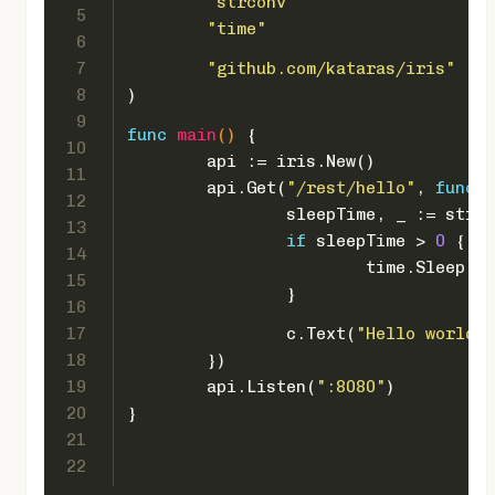
"strconv"
5
"time"
6
7
"github.com/kataras/iris"
8
)
9
func
main
()
 {
10
	api := iris.New()
11
	api.Get(
"/rest/hello"
, 
func
(c
12
		sleepTime, _ := strc
13
if
 sleepTime > 
0
 {
14
			time.Sleep
15
		}
16
17
		c.Text(
"Hello world"
)
18
	})
19
	api.Listen(
":8080"
)
20
}
21
22