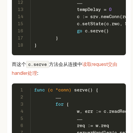
12
		……
13
		tempDelay = 
0
14
		c := srv.newConn(rw)
15
		c.setState(c.rwc, St
16
go
 c.serve()
17
	}
18
}
而这个
方法会从连接中
读取request交由
c.serve
handler处理
:
1
func
(c *conn)
 serve() {
2
	……
3
for
 {
4
		w, err := c.readRequ
5
		……
6
		req := w.req
7
		serverHandler{c.ser