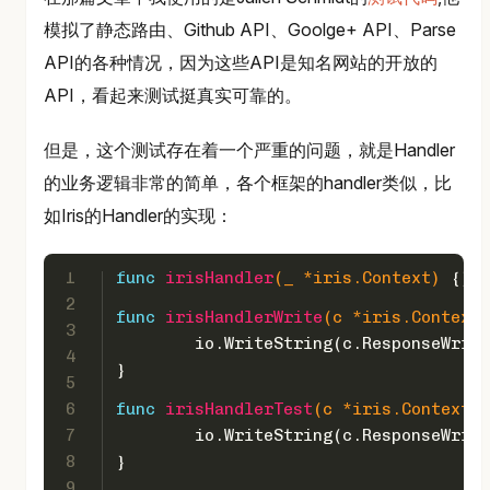
模拟了静态路由、Github API、Goolge+ API、Parse
API的各种情况，因为这些API是知名网站的开放的
API，看起来测试挺真实可靠的。
但是，这个测试存在着一个严重的问题，就是Handler
的业务逻辑非常的简单，各个框架的handler类似，比
如Iris的Handler的实现：
1
func
irisHandler
(_ *iris.Context)
 {}
2
func
irisHandlerWrite
(c *iris.Context)
3
	io.WriteString(c.ResponseWrit
4
}
5
6
func
irisHandlerTest
(c *iris.Context)
 
7
	io.WriteString(c.ResponseWrit
8
}
9