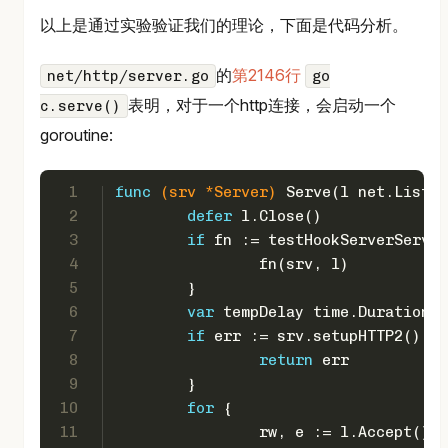
以上是通过实验验证我们的理论，下面是代码分析。
的
第2146行
net/http/server.go
go
表明，对于一个http连接，会启动一个
c.serve()
goroutine:
1
func
(srv *Server)
 Serve(l net.Listen
2
defer
 l.Close()
3
if
 fn := testHookServerServe;
4
		fn(srv, l)
5
	}
6
var
 tempDelay time.Duration 
/
7
if
 err := srv.setupHTTP2(); e
8
return
 err
9
	}
10
for
 {
11
		rw, e := l.Accept()