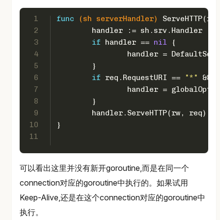
1
func
(sh serverHandler)
 ServeHTTP(rw 
2
	handler := sh.srv.Handler
3
if
 handler == 
nil
 {
4
		handler = DefaultSer
5
	}
6
if
 req.RequestURI == 
"*"
 && r
7
		handler = globalOpti
8
	}
9
	handler.ServeHTTP(rw, req)
10
}
11
可以看出这里并没有新开goroutine,而是在同一个
connection对应的goroutine中执行的。如果试用
Keep-Alive,还是在这个connection对应的goroutine中
执行。