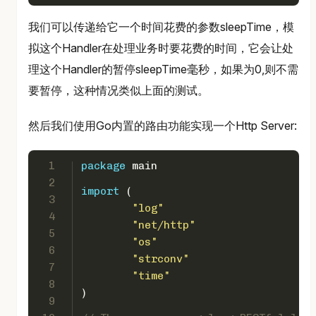
我们可以传递给它一个时间花费的参数sleepTime，模
拟这个Handler在处理业务时要花费的时间，它会让处
理这个Handler的暂停sleepTime毫秒，如果为0,则不需
要暂停，这种情况类似上面的测试。
然后我们使用Go内置的路由功能实现一个Http Server:
1
package
 main
2
import
 (
3
"log"
4
"net/http"
5
"os"
6
"strconv"
7
"time"
8
)
9