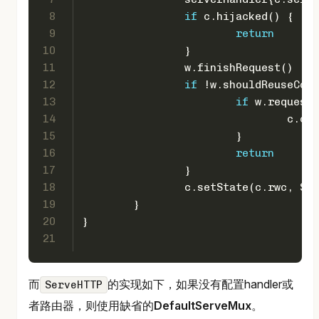
8
if
 c.hijacked() {
9
return
10
		}
11
		w.finishRequest()
12
if
 !w.shouldReuseConn
13
if
 w.requestB
14
				c
15
			}
16
return
17
		}
18
		c.setState(c.rwc, St
19
	}
20
}
21
而
的实现如下，如果没有配置handler或
ServeHTTP
者路由器，则使用缺省的
DefaultServeMux
。