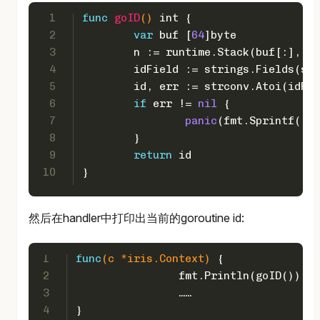
1
func
goID
()
int
 {
2
var
 buf [
64
]
byte
3
	n := runtime.Stack(buf[:], 
fa
4
	idField := strings.Fields(st
5
	id, err := strconv.Atoi(idFi
6
if
 err != 
nil
 {
7
panic
(fmt.Sprintf(
"ca
8
	}
9
return
 id
10
}
然后在handler中打印出当前的goroutine id:
1
func
(c *iris.Context)
 {
2
		fmt.Println(goID())
3
		……
4
}