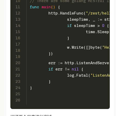
10
// There are some golang RESTful libr
11
func
main
()
 {
12
	http.HandleFunc(
"/rest/hello"
13
		sleepTime, _ := strc
14
if
 sleepTime > 
0
 {
15
			time.Sleep
16
		}
17
		w.Write([]
byte
(
"Hello
18
	})
19
20
	err := http.ListenAndServe(
":
21
if
 err != 
nil
 {
22
		log.Fatal(
"ListenAndS
23
	}
24
}
25
26