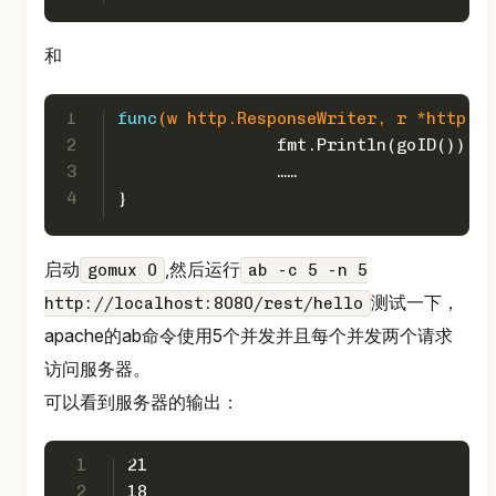
和
1
func
(w http.ResponseWriter, r *http.Re
2
		fmt.Println(goID())
3
		……
4
}
启动
,然后运行
gomux 0
ab -c 5 -n 5
测试一下，
http://localhost:8080/rest/hello
apache的ab命令使用5个并发并且每个并发两个请求
访问服务器。
可以看到服务器的输出：
1
21
2
18