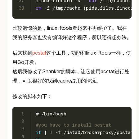
37
linux-fincore -s  `
cat
 /tmp/cache.fin
38
rm
 -f /tmp/cache.{pids,files,fincore}
比较遗憾的是，linux-ftools看起来不再维护了。我在
我的服务器也没有编译好这个程序，所以还得想办法。
后来找到
pcstat
这个工具，功能和linux-ftools一样，使
用Go开发。
然后我修改了Shanker的脚本，让它使用pcstat进行处
理，可以很好的找到cache占用的情况。
修改的脚本如下：
1
#!/bin/bash
2
#you have to install pcstat
3
if
 [ ! -f /data0/brokerproxy/pcstat ]
4