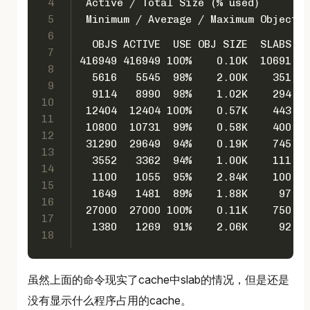
4
 Active / Total Size (% used)       :
5
 Minimum / Average / Maximum Object :
6
  OBJS ACTIVE  USE OBJ SIZE  SLABS OB
7
8
9
10
11
12
13
14
15
16
17
18
虽然上面的命令现实了cache中slab的情况，但是还是
没有显示什么程序占用的cache。