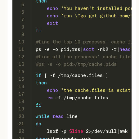
then
5
echo
"You haven't installed pcsta
6
echo
"run \"go get github.com/tob
7
exit
8
fi
9
10
#find the top 10 processs' cache file
11
ps -e -o pid,rss|
sort
 -nk2 -r|
head
 -1
12
#find all the processs' cache file
13
#ps -e -o pid>/tmp/cache.pids
14
if
 [ -f /tmp/cache.files ]
15
then
16
echo
"the cache.files is exist, r
17
rm
 -f /tmp/cache.files
18
fi
19
20
while
read
 line
21
do
22
    lsof -p 
$line
 2>/dev/null|awk 
'{p
23
done
</tmp/cache.pids