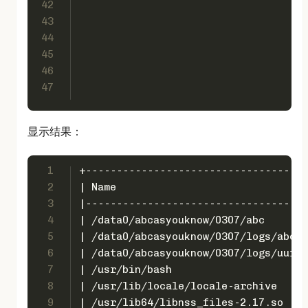
42
43
44
45
46
47
显示结果：
1
+------------------------------------
2
| Name                               
3
|------------------------------------
4
| /data0/abcasyouknow/0307/abc       
5
| /data0/abcasyouknow/0307/logs/abc.l
6
| /data0/abcasyouknow/0307/logs/uuid.
7
| /usr/bin/bash                      
8
| /usr/lib/locale/locale-archive     
9
| /usr/lib64/libnss_files-2.17.so    