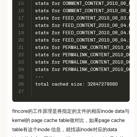
15
stats for COMMENT_CONTENT_2010_06_04.
16
stats for COMMENT_CONTENT_2010_06_04.
17
stats for FEED_CONTENT_2010_06_03.MYI
18
stats for FEED_CONTENT_2010_06_04.MYD
19
stats for FEED_CONTENT_2010_06_04.MYI
20
stats for FEED_CONTENT_2010_06_04.frm
21
stats for PERMALINK_CONTENT_2010_06_0
22
stats for PERMALINK_CONTENT_2010_06_0
23
stats for PERMALINK_CONTENT_2010_06_0
24
stats for PERMALINK_CONTENT_2010_06_0
25
---
26
total cached size: 32847278080
27
fincore的工作原理是将指定的文件的相应inode data与
kernel的 page cache table做对比，如果page cache
table有这个inode 信息，就找该inode对应的data