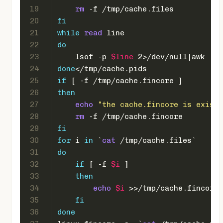
19
rm
 -f /tmp/cache.files
20
fi
21
while
read
 line
22
do
23
    lsof -p 
$line
 2>/dev/null|awk 
'{p
24
done
</tmp/cache.pids
25
if
 [ -f /tmp/cache.fincore ]
26
then
27
echo
"the cache.fincore is exist,
28
rm
 -f /tmp/cache.fincore
29
fi
30
for
 i 
in
 `
cat
 /tmp/cache.files`
31
do
32
if
 [ -f 
$i
 ]
33
then
34
echo
$i
 >>/tmp/cache.fincore
35
fi
36
done