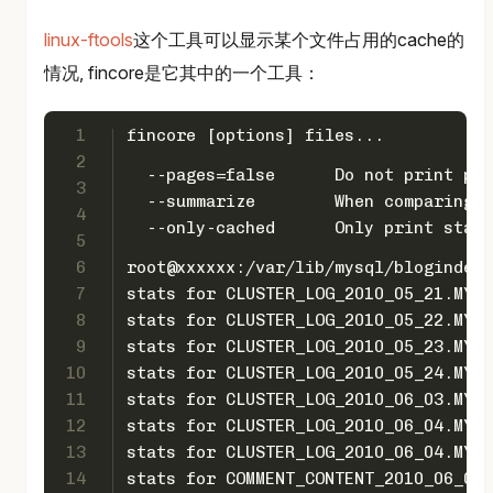
linux-ftools
这个工具可以显示某个文件占用的cache的
情况, fincore是它其中的一个工具：
1
fincore [options] files...
2
  --pages=false      Do not print pag
3
  --summarize        When comparing m
4
  --only-cached      Only print stats
5
6
root@xxxxxx:/var/lib/mysql/blogindex#
7
stats for CLUSTER_LOG_2010_05_21.MYI:
8
stats for CLUSTER_LOG_2010_05_22.MYI:
9
stats for CLUSTER_LOG_2010_05_23.MYI:
10
stats for CLUSTER_LOG_2010_05_24.MYI:
11
stats for CLUSTER_LOG_2010_06_03.MYI:
12
stats for CLUSTER_LOG_2010_06_04.MYD:
13
stats for CLUSTER_LOG_2010_06_04.MYI:
14
stats for COMMENT_CONTENT_2010_06_03.