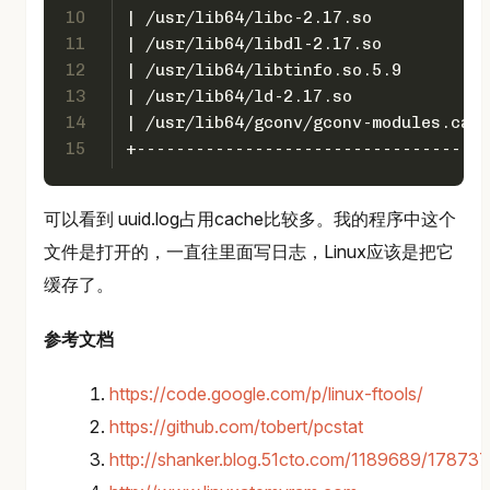
10
| /usr/lib64/libc-2.17.so            
11
| /usr/lib64/libdl-2.17.so           
12
| /usr/lib64/libtinfo.so.5.9         
13
| /usr/lib64/ld-2.17.so              
14
| /usr/lib64/gconv/gconv-modules.cach
15
+------------------------------------
可以看到 uuid.log占用cache比较多。我的程序中这个
文件是打开的，一直往里面写日志，Linux应该是把它
缓存了。
参考文档
https://code.google.com/p/linux-ftools/
https://github.com/tobert/pcstat
http://shanker.blog.51cto.com/1189689/17873