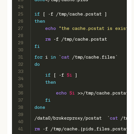
24
25
if
 [ -f /tmp/cache.pcstat ]
26
then
27
echo
"the cache.pcstat is exist, 
28
rm
 -f /tmp/cache.pcstat
29
fi
30
31
for
 i 
in
 `
cat
 /tmp/cache.files`
32
do
33
if
 [ -f 
$i
 ]
34
then
35
36
echo
$i
 >>/tmp/cache.pcstat
37
fi
38
done
39
/data0/brokerproxy/pcstat  `
cat
 /tmp/
40
41
rm
 -f /tmp/cache.{pids,files,pcstat}