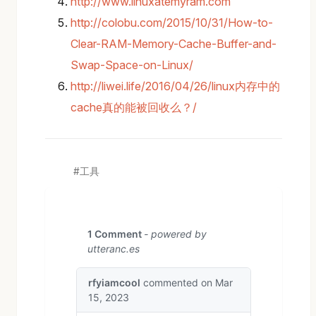
http://www.linuxatemyram.com
http://colobu.com/2015/10/31/How-to-
Clear-RAM-Memory-Cache-Buffer-and-
Swap-Space-on-Linux/
http://liwei.life/2016/04/26/linux内存中的
cache真的能被回收么？/
工具