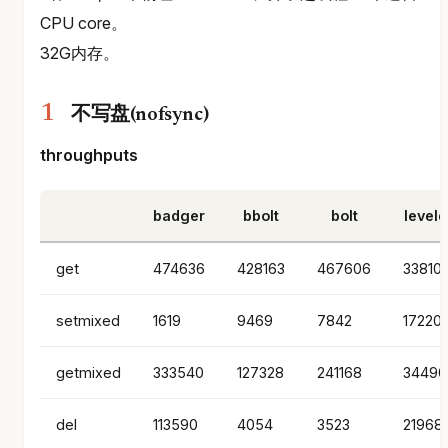
CPU core。
32G内存。
不写盘(nofsync)
throughputs
badger
bbolt
bolt
level
get
474636
428163
467606
33810
setmixed
1619
9469
7842
17220
getmixed
333540
127328
241168
34490
del
113590
4054
3523
219681