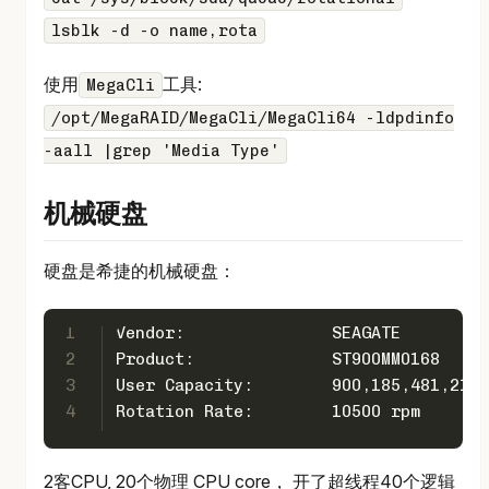
lsblk -d -o name,rota
使用
工具:
MegaCli
/opt/MegaRAID/MegaCli/MegaCli64 -ldpdinfo
-aall |grep 'Media Type'
机械硬盘
硬盘是希捷的机械硬盘：
1
Vendor:               SEAGATE
2
Product:              ST900MM0168
3
User Capacity:        900,185,481,216 
4
Rotation Rate:        10500 rpm
2客CPU, 20个物理 CPU core， 开了超线程40个逻辑