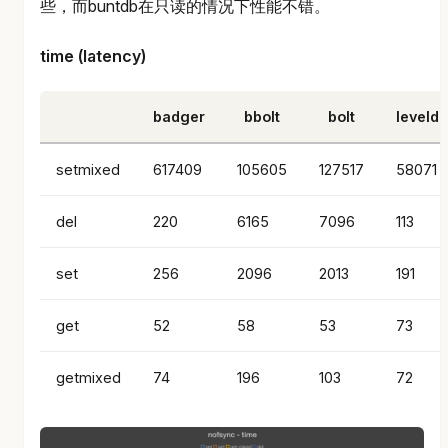
些，而buntdb在只读的情况下性能不错。
time (latency)
badger
bbolt
bolt
leveldb
setmixed
617409
105605
127517
58071
del
220
6165
7096
113
set
256
2096
2013
191
get
52
58
53
73
getmixed
74
196
103
72