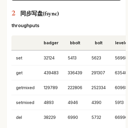
同步写盘(fsync)
throughputs
badger
bbolt
bolt
leveld
set
32124
5413
5623
56968
get
439483
336439
291307
63540
getmixed
129789
222806
252334
60968
setmixed
4893
4946
4390
5913
del
38229
6990
5732
66996