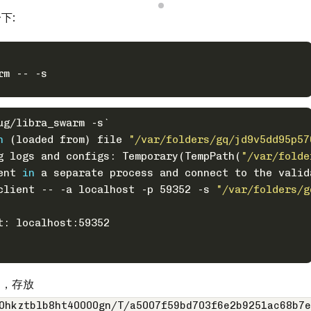
下:
rm -- -s
ug/libra_swarm -s`
n
 (loaded from) file 
"/var/folders/gq/jd9v5dd95p57
g logs and configs: Temporary(TempPath(
"/var/folde
ent 
in
 a separate process and connect to the valid
 client -- -a localhost -p 59352 -s 
"/var/folders/g
t: localhost:59352
钥，存放
0hkztblb8ht40000gn/T/a5007f59bd703f6e2b9251ac68b7e