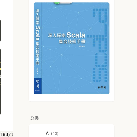
0hkztblb8ht40000gn/T/a5007f59bd703f6e2b9251ac68b7e
rs/gq/jd9v5dd95p570hkztblb8ht40000gn/T/f0b96024ebf
ator nodes you just spawned, use this 
command
:
q/jd9v5dd95p570hkztblb8ht40000gn/T/f0b96024ebf9887
分类
AI
43
f9d/temp_faucet_keys