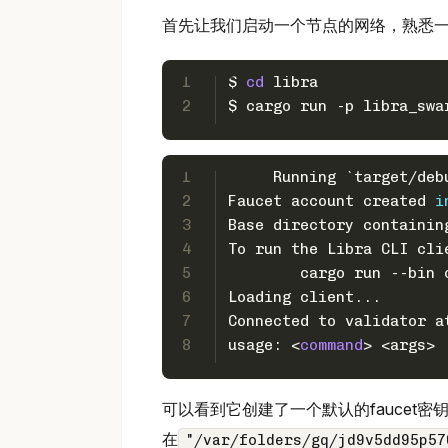
首先让我们启动一个节点的网络，熟悉一
1
$ 
cd
 libra
2
$ cargo run -p libra_swa
1
     Running `target/deb
2
Faucet account created 
i
3
Base directory containin
4
To run the Libra CLI cli
5
	cargo run --bin
6
Loading client...
7
Connected to validator a
8
usage: <
command
> <args>
可以看到它创建了一个默认的faucet密
在
"/var/folders/gq/jd9v5dd95p57