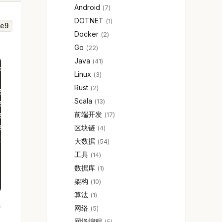
Android
7
DOTNET
1
e9
Docker
2
Go
22
Java
41
c2ef00af09a868e9/0/
Linux
3
Rust
2
51fbac548f2f71299a05e000156031ca78fb9f.network_pee
Scala
13
51fbac548f2f71299a05e000156031ca78fb9f.node.consen
前端开发
17
51fbac548f2f71299a05e000156031ca78fb9f.node.networ
区块链
51fbac548f2f71299a05e000156031ca78fb9f.seed_peers.
4
l
大数据
54
工具
14
数据库
1
架构
10
算法
1
件
网络
5
网络编程
5