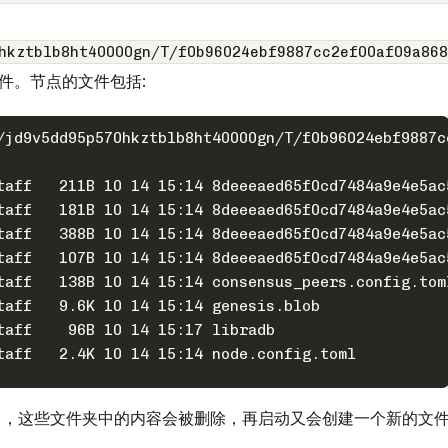
hkztblb8ht40000gn/T/f0b96024ebf9887cc2ef00af09a868
关文件。节点的文件包括:
/jd9v5dd95p570hkztblb8ht40000gn/T/f0b96024ebf9887c
taff   211B 10 14 15:14 8deeeaed65f0cd7484a9e4e5ac
taff   181B 10 14 15:14 8deeeaed65f0cd7484a9e4e5ac
taff   388B 10 14 15:14 8deeeaed65f0cd7484a9e4e5ac
taff   107B 10 14 15:14 8deeeaed65f0cd7484a9e4e5ac
taff   138B 10 14 15:14 consensus_peers.config.tom
taff   9.6K 10 14 15:14 genesis.blob
taff    96B 10 14 15:17 libradb
taff   2.4K 10 14 15:14 node.config.toml
出，这些文件夹中的内容会被删除，再启动又会创建一个新的文