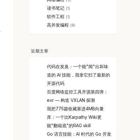
读书笔记
1
软件工程
1
高并发编程
8
将
近期文章
代码在发臭：一个能"闻"出坏味
道的 AI 技能，我拿它扫了最新的
开源代码
百度网络监控工具开源第四弹：
evr — 构造 VXLAN 探测
我把775篇收藏塞进4MB向量
库：一个比Karpathy Wiki更
能"翻箱底"的RAG skill
Go 语言技能：AI 时代的 Go 开发