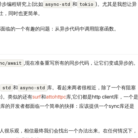
异步编程研究上(比如
和
)。尤其是我想让异
async-std
tokio
、更健壮，同时也更简单。
都面临的一个有趣的问题：从异步代码中调用阻塞函数。
,现在准备重写所有的同步代码，让它们变成异步的
nc/await
如
和
库。看起来两者很相近，除了一个有阻塞
std
async-std
nc)。类似的还有
surf
和
attohttpc
库,它们都是http client库，一个
的新库的开发者都面临一个简单的抉择：应该提供一个sync库还是
个人很乐观，相信最终我们会找出一个办法出来。在任何情况下，