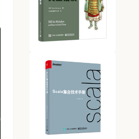
eases.
, i);