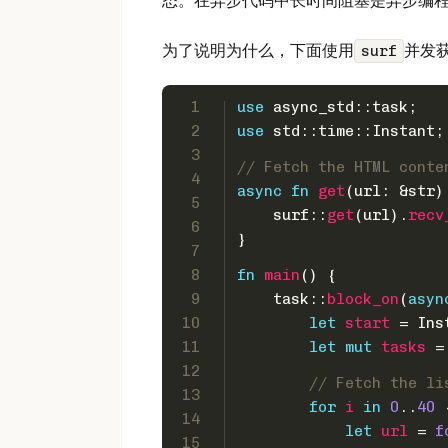
态。在异步代码中长时间阻塞是异步编
为了说明为什么，下面使用
并发
surf
1
use
 async_std::task;
2
use
 std::time::Instant;
3
// Fetch the HTML conte
4
async
fn
get
(url: &
str
)
5
    surf::
get
(url).
recv
6
}
7
8
fn
main
() {
9
    task::
block_on
(
asyn
10
let
start
 = Ins
11
let
mut 
tasks
 =
12
// Fetch the li
13
for
i
in
0
..
40
 
14
let
url
 = 
f
15