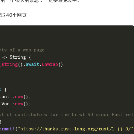
程的一个很大的禁忌，一定要避免发生。
获取40个网页：
nts of a web page.
 
->
String
 {
_string
().
await
.
unwrap
()
c
 {
tant::
now
();
 
Vec
::
new
();
st of contributors for the first 40 minor Rust rel
{
ormat!
(
"https://thanks.rust-lang.org/rust/1.{}.0/"