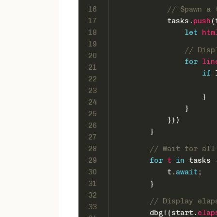
16
// Spawn a 
17
            tasks.
push
(
18
let
htm
19
// Disp
20
for
lin
21
if
 
22
23
                    }
24
                }
25
            }))
26
        }
27
28
// Wait for all
29
for
t
in
 tasks 
30
            t.
await
;
31
        }
32
// Display elap
33
        dbg!(start.
elap