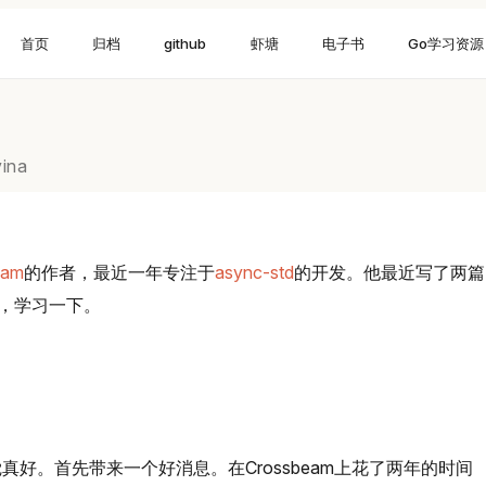
首页
归档
github
虾塘
电子书
Go学习资源
vina
eam
的作者，最近一年专注于
async-std
的开发。他最近写了两篇
文，学习一下。
。
好。首先带来一个好消息。在Crossbeam上花了两年的时间