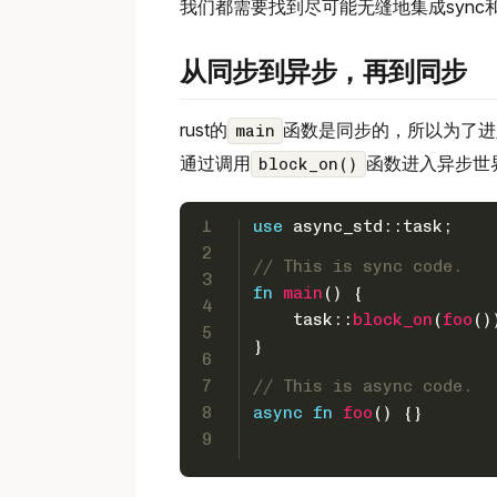
我们都需要找到尽可能无缝地集成sync和
从同步到异步，再到同步
rust的
函数是同步的，所以为了进
main
通过调用
函数进入异步世
block_on()
1
use
 async_std::task;
2
// This is sync code.
3
fn
main
() {
4
    task::
block_on
(
foo
()
5
}
6
7
// This is async code.
8
async
fn
foo
() {}
9