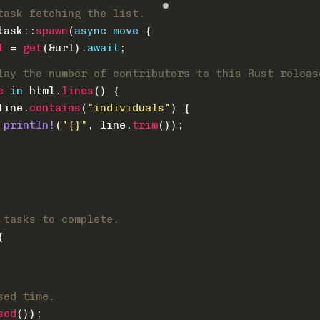
task fetching the list.
task::
spawn
(
async
move
 {
l
 = 
get
(&url).
await
;
lay the number of contributors to this Rust releas
e
in
 html.
lines
() {
line.
contains
(
"individuals"
) {
println!
(
"{}"
, line.
trim
());
 tasks to complete.
{
sed time.
sed
());