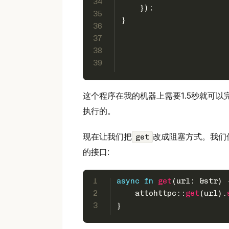
34
    });
35
}
36
37
38
39
这个程序在我的机器上需要1.5秒就可以
执行的。
现在让我们把
改成阻塞方式。我们
get
的接口:
1
async
fn
get
(url: &
str
) 
2
    attohttpc::
get
(url).
3
}