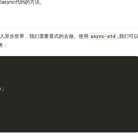
async代码的方法。
入异步世界，我们需要显式的去做。使用
,我们可
async-std
界：
);