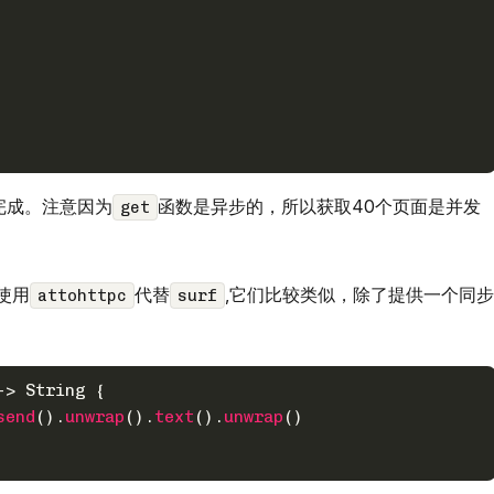
完成。注意因为
函数是异步的，所以获取40个页面是并发
get
使用
代替
,它们比较类似，除了提供一个同步
attohttpc
surf
->
String
 {
send
().
unwrap
().
text
().
unwrap
()