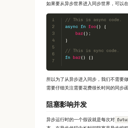
如果要从异步世界进入同步世界，可以
1
// This is async code.
2
async
fn
foo
() {
3
bar
();
4
}
5
// This is sync code.
6
fn
bar
() {}
7
所以为了从异步进入同步，我们不需要做任
需要仔细关注需要花费很长时间的同步
阻塞影响并发
异步运行时的一个假设就是每次对
futu