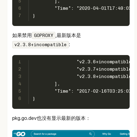
5
	],
6
	"Time": "2020-04-01T17:49:03Z"
7
}
如果禁用
,最新版本是
GOPROXY
:
v2.3.8+incompatible
1
		"v2.3.6+incompatible",
2
		"v2.3.7+incompatible",
3
		"v2.3.8+incompatible"
4
	],
5
	"Time": "2017-02-16T03:25:01Z"
6
}
pkg.go.dev也没有显示最新的版本：