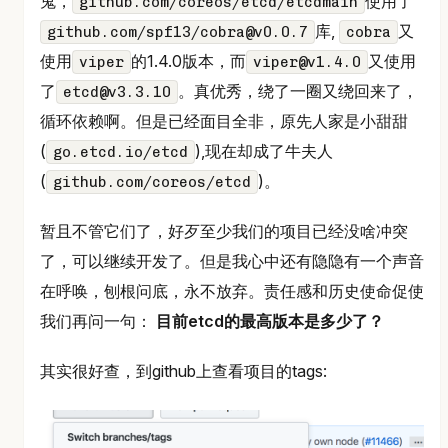
鬼，
使用了
github.com/coreos/etcd/etcdmain
库,
又
github.com/spf13/cobra@v0.0.7
cobra
使用
的1.4.0版本，而
又使用
viper
viper@v1.4.0
了
。真优秀，绕了一圈又绕回来了，
etcd@v3.3.10
循环依赖啊。但是已经面目全非，原先人家是小甜甜
(
),现在却成了牛夫人
go.etcd.io/etcd
(
)。
github.com/coreos/etcd
暂且不管它们了，好歹至少我们的项目已经没啥冲突
了，可以继续开发了。但是我心中还有隐隐有一个声音
在呼唤，刨根问底，永不放弃。责任感和历史使命促使
我们再问一句：
目前etcd的最高版本是多少了？
其实很好查，到github上查看项目的tags: