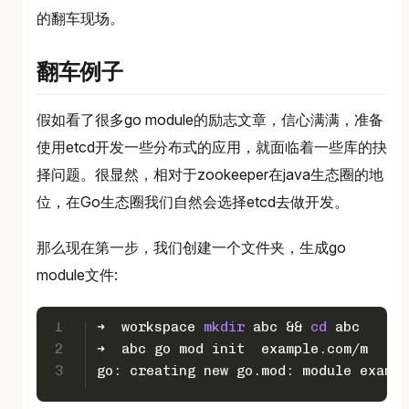
的翻车现场。
翻车例子
假如看了很多go module的励志文章，信心满满，准备
使用etcd开发一些分布式的应用，就面临着一些库的抉
择问题。很显然，相对于zookeeper在java生态圈的地
位，在Go生态圈我们自然会选择etcd去做开发。
那么现在第一步，我们创建一个文件夹，生成go
module文件:
1
➜  workspace 
mkdir
 abc && 
cd
 abc
2
➜  abc go mod init  example.com/m
3
go: creating new go.mod: module exampl