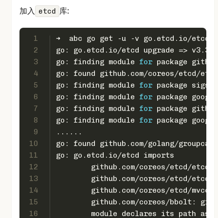
加入
库:
etcd
1
➜  abc go get -u -v go.etcd.io/etcd
2
go: go.etcd.io/etcd upgrade => v3.3.2
3
go: finding module 
for
 package github
4
go: found github.com/coreos/etcd/etcd
5
go: finding module 
for
 package sigs.k
6
go: finding module 
for
 package google
7
go: finding module 
for
 package github
8
go: finding module 
for
 package google
9
......
10
go: found github.com/golang/groupcach
11
go: go.etcd.io/etcd imports
12
	github.com/coreos/etcd/etcdm
13
	github.com/coreos/etcd/etcds
14
	github.com/coreos/etcd/mvcc/
15
	github.com/coreos/bbolt: git
16
	module declares its path as: