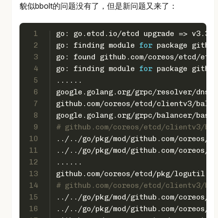
貌似bbolt的问题没有了，但是新问题又来了：
1
go: go.etcd.io/etcd upgrade => v3.3.2
2
go: finding module 
for
 package github
3
go: found github.com/coreos/etcd/etcd
4
go: finding module 
for
 package github
5
......
6
google.golang.org/grpc/resolver/dns
7
github.com/coreos/etcd/clientv3/balan
8
google.golang.org/grpc/balancer/base
9
# github.com/coreos/etcd/clientv3/bal
10
../../go/pkg/mod/github.com/coreos/et
11
../../go/pkg/mod/github.com/coreos/et
12
......
13
github.com/coreos/etcd/pkg/logutil
14
# github.com/coreos/etcd/clientv3/bal
15
../../go/pkg/mod/github.com/coreos/et
16
../../go/pkg/mod/github.com/coreos/et