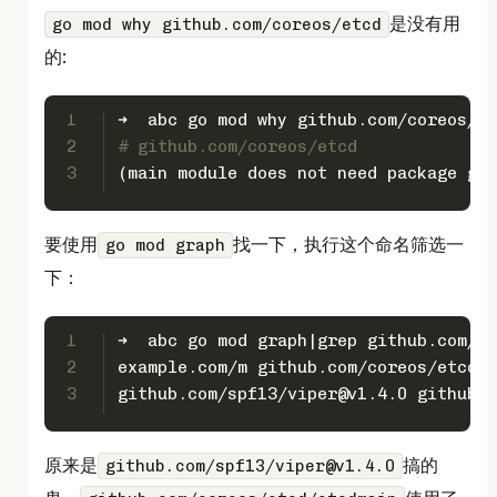
是没有用
go mod why github.com/coreos/etcd
的:
1
➜  abc go mod why github.com/coreos/et
2
# github.com/coreos/etcd
3
(main module does not need package git
要使用
找一下，执行这个命名筛选一
go mod graph
下：
1
➜  abc go mod graph|grep github.com/co
2
example.com/m github.com/coreos/etcd@v
3
github.com/spf13/viper@v1.4.0 github.c
原来是
搞的
github.com/spf13/viper@v1.4.0