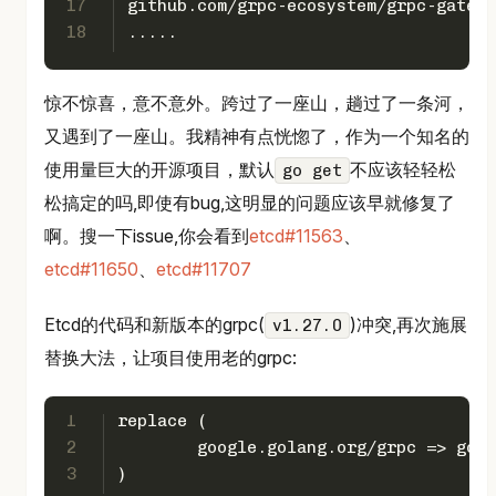
17
github.com/grpc-ecosystem/grpc-gatewa
18
.....
惊不惊喜，意不意外。跨过了一座山，趟过了一条河，
又遇到了一座山。我精神有点恍惚了，作为一个知名的
使用量巨大的开源项目，默认
不应该轻轻松
go get
松搞定的吗,即使有bug,这明显的问题应该早就修复了
啊。搜一下issue,你会看到
etcd#11563
、
etcd#11650
、
etcd#11707
Etcd的代码和新版本的grpc(
)冲突,再次施展
v1.27.0
替换大法，让项目使用老的grpc:
1
replace (
2
	google.golang.org/grpc => goo
3
)