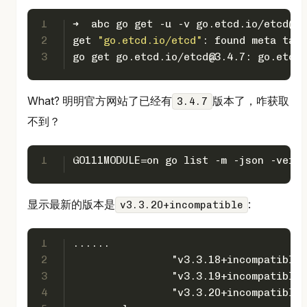
1
➜  abc go get -u -v go.etcd.io/etcd@3.
2
get 
"go.etcd.io/etcd"
: found meta tag 
3
go get go.etcd.io/etcd@3.4.7: go.etcd.
What? 明明官方网站了已经有
版本了，咋获取
3.4.7
不到？
1
GO111MODULE=on go list -m -json -versi
显示最新的版本是
:
v3.3.20+incompatible
1
......
2
		"v3.3.18+incompatible
3
		"v3.3.19+incompatible
4
		"v3.3.20+incompatible"