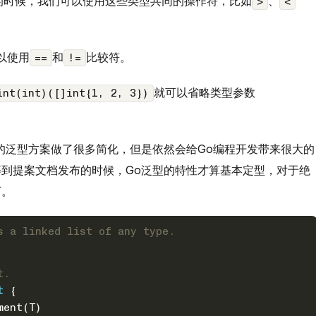
的时候，我们可以使用这些类型共同的操作符，比如
、
>
<
以使用
和
比较符。
==
!=
就可以省略类型参数
int(int)([]int{1, 2, 3})
的泛型方案做了很多简化，但是依然会给Go编程开发带来很大的
到提案文档发布的时候，Go泛型的特性才算基本定型，对于绝
可。
s a linked list of any type.
t.
t
 {
ment(T)