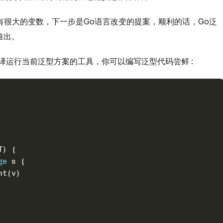
有很大的变数，下一步是Go语言改变的提案，顺利的话，Go泛
推出。
编译运行当前泛型方案的工具，你可以编写泛型代码尝鲜
:
T) {
ge
 s {
int(v)