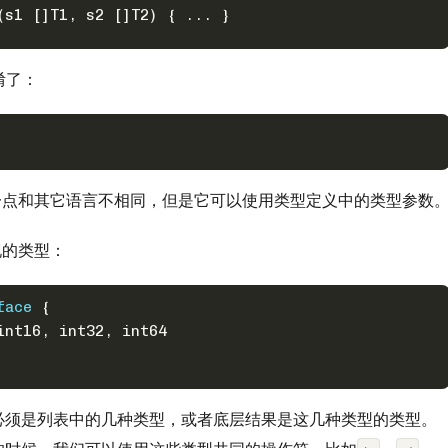
(s1 []T1, s2 []T2) { ... }
淆了：
一点和其它语言不相同，但是它可以使用类型定义中的类型参数
现的类型：
face
 {
int16
, 
int32
, 
int64
必须是列表中的几种类型，或者底层结果是这几种类型的类型。