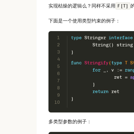
实现枯燥的逻辑么？同样不采用
F[T]
下面是一个使用类型约束的例子：
1
type
 Stringer 
interface
2
	String() 
string
3
}
4
func
Stringify
(
type
 T S
5
for
 _, v := 
ran
6
		ret = 
a
7
	}
8
return
 ret
9
}
10
多类型参数的例子：