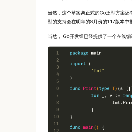
当然，这个草案离正式的Go泛型方案还
型的支持会在明年的8月份的1.17版本中
当然， Go开发组已经提供了一个在线
1
package
 main
2
import
 (
3
"fmt"
4
)
5
6
func
Print
(
type
 T)
(s []
7
for
 _, v := 
ran
8
		fmt.Pr
9
	}
10
}
11
func
main
()
 {
12