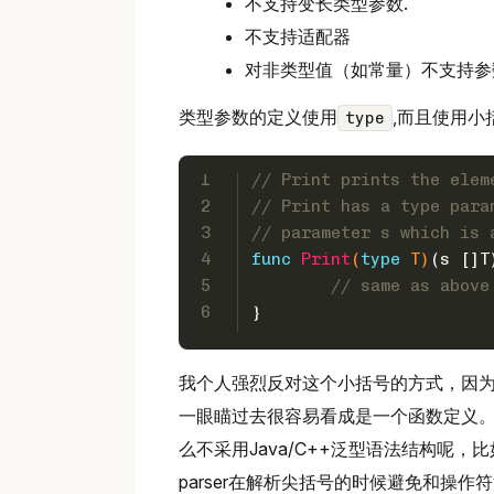
不支持变长类型参数.
不支持适配器
对非类型值（如常量）不支持参
类型参数的定义使用
,而且使用小
type
1
// Print prints the elem
2
// Print has a type para
3
// parameter s which is 
4
func
Print
(
type
 T)
(s []T
5
// same as above
6
}
我个人强烈反对这个小括号的方式，因
一眼瞄过去很容易看成是一个函数定义
么不采用Java/C++泛型语法结构呢，比
parser在解析尖括号的时候避免和操