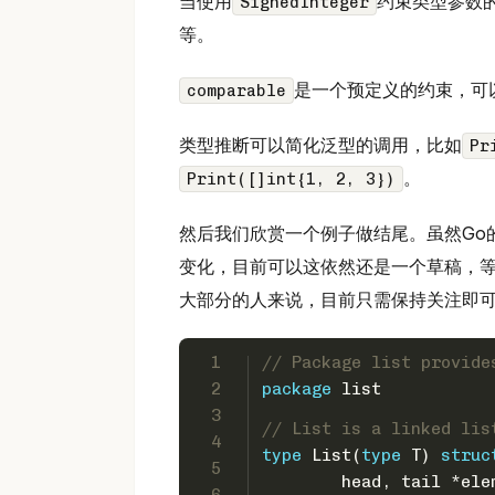
当使用
约束类型参数
SignedInteger
等。
是一个预定义的约束，可
comparable
类型推断可以简化泛型的调用，比如
Pr
。
Print([]int{1, 2, 3})
然后我们欣赏一个例子做结尾。虽然Go
变化，目前可以这依然还是一个草稿，等
大部分的人来说，目前只需保持关注即
1
// Package list provide
2
package
 list
3
// List is a linked lis
4
type
 List(
type
 T) 
struc
5
	head, tail *ele