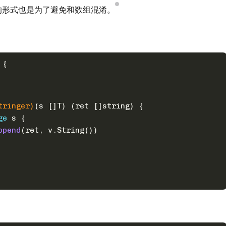
的形式也是为了避免和数组混淆。
 {
tringer)
(s []T) (ret []
string
) {
ge
 s {
ppend
(ret, v.String())