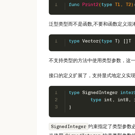
1
func
Print2
(
type
 T1, T2)
泛型类型而不是函数,不要和函数定义混
1
type
 Vector(
type
 T) []T
不支持类型的方法中使用类型参数，这
接口的定义扩展了，支持显式地定义实
1
type
 SignedInteger 
inter
2
type
int
, 
int8
, 
3
}
约束指定了类型参数
SignedInteger