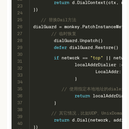
return
 d.DialContext(ctx, net
23
})
24
25
// 替换Dail方法
26
dialGuard = monkey.PatchInstanceMetho
27
// 临时恢复
28
	dialGuard.Unpatch()
29
defer
 dialGuard.Restore()
30
if
 network == 
"tcp"
 || networ
31
		localAddrDialier := 
32
			LocalAddr: 
33
		}
34
35
// 使用指定本地地址的dialer
36
return
 localAddrDiali
37
	}
38
// 其它情况，比如UDP、UnixDoma
39
return
 d.Dial(network, addres
40
})