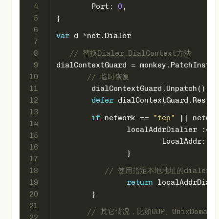
4
	Port: 
0
,
5
}
6
var
 d *net.Dialer
7
8
// 替换Dialer.DialContext方法
9
dialContextGuard = monkey.PatchInstan
10
// 临时恢复
11
	dialContextGuard.Unpatch()
12
defer
 dialContextGuard.Restor
13
if
 network == 
"tcp"
 || networ
14
		localAddrDialier := 
15
			LocalAddr: 
16
		}
17
18
// 使用指定本地地址的dialer
19
return
 localAddrDial
20
	}
21
// 其它情况，比如UDP、UnixDoma
22