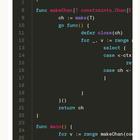
7
8
func
makeChan
[
T
constraints
.
Chan
[
E
], 
9
	ch := 
make
(T)
10
go
func
()
 {
11
defer
close
(ch)
12
for
 _, v := 
range
 arr
13
select
 {
14
case
 <-ctx.Do
15
retur
16
case
 ch <- v:
17
			}
18
19
		}
20
	}()
21
return
 ch
22
}
23
func
main
()
 {
24
for
 v := 
range
 makeChan(conte
25