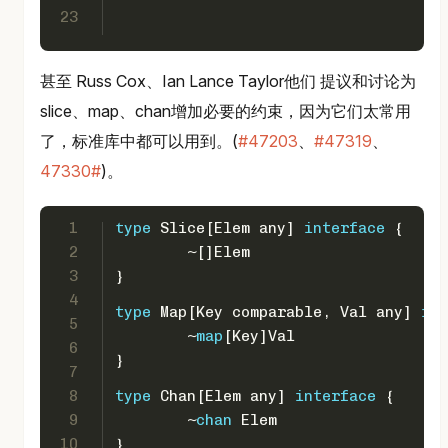
23
甚至 Russ Cox、Ian Lance Taylor他们 提议和讨论为
slice、map、chan增加必要的约束，因为它们太常用
了，标准库中都可以用到。(
#47203
、
#47319
、
47330#
)。
1
type
 Slice[Elem any] 
interface
 {
2
	~[]Elem
3
}
4
type
 Map[Key comparable, Val any] 
int
5
	~
map
[Key]Val
6
}
7
8
type
 Chan[Elem any] 
interface
 {
9
	~
chan
 Elem
10
}