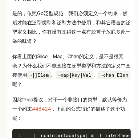
是的，依照Go泛型规范，我们必须定义一个约束，然
后才能在泛型类型和泛型方法中使用，和其它语言的泛
型定义相比，你有没有觉得这一点有脱裤子放屁多此一
举的味道？
你看上面的Slice、Map、Chan的定义，是不是很冗
余？为什么我们不能直接在泛型类型和方法的定义中直
接使用
、
、
~[]Elem
~map[Key]Val
~chan Elem
呢？
因此fzipp提议，对于一个非接口的类型，默认等价为
一个约束
#48424
，下面的公式很好的描述了这个功
能：
1
[T nonInterfaceType] ≡ [T interface{~n