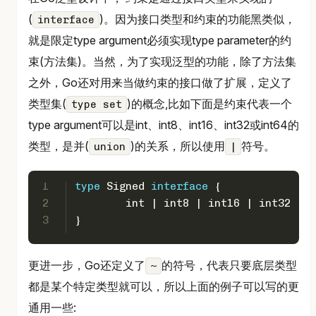
(
)。因为接口类型和约束的功能黑类似，
interface
就是限定type argument必须实现type parameter的约
束(方法集)。当然，为了实现泛型的功能，除了方法集
之外，Go还对用来当做约束的接口做了扩展，定义了
类型集(
)的概念,比如下面是约束代表一个
type set
type argument可以是int、int8、int16、int32或int64的
类型，是并(
)的关系，所以使用
符号。
union
|
1
type
 Signed 
interface
 {
2
int
 | 
int8
 | 
int16
 | 
int32
 | 
i
3
}
更进一步，Go还定义了
的符号，代表只要底层类型
~
都是某个特定类型就可以，所以上面的例子可以写的更
通用一些: