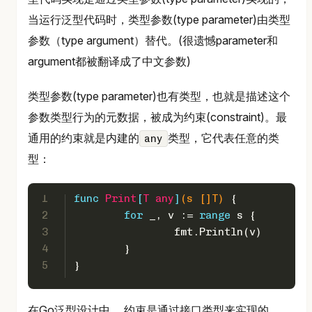
当运行泛型代码时，类型参数(type parameter)由类型
参数（type argument）替代。(很遗憾parameter和
argument都被翻译成了中文参数)
类型参数(type parameter)也有类型，也就是描述这个
参数类型行为的元数据，被成为约束(constraint)。最
通用的约束就是内建的
类型，它代表任意的类
any
型：
1
func
Print
[
T
any
]
(s []T)
 {
2
for
 _, v := 
range
 s {
3
		fmt.Println(v)
4
	}
5
}   
在Go泛型设计中， 约束是通过接口类型来实现的