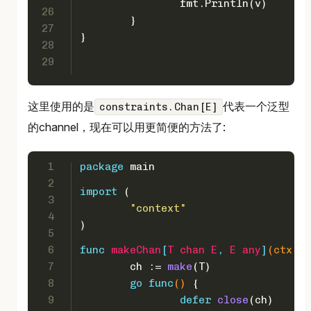
		fmt.Println(v)
26
	}
27
}
28
29
这里使用的是
代表一个泛型
constraints.Chan[E]
的channel，现在可以用更简便的方法了:
1
package
 main
2
import
 (
3
"context"
4
)
5
6
func
makeChan
[
T
chan
E
, 
E
any
]
(ctx co
7
	ch := 
make
(T)
8
go
func
()
 {
9
defer
close
(ch)