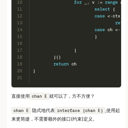
10
for
 _, v := 
range
 arr
11
select
 {
12
case
 <-ctx.Do
13
retur
14
case
 ch <- v:
15
			}
16
17
		}
18
	}()
19
return
 ch
20
}
21
直接使用
就可以了，方不方便？
chan E
隐式地代表
,使用起
chan E
interface {chan E}
来更简捷，不需要额外的接口(约束)定义。