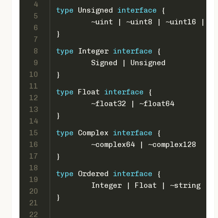
4
type
 Unsigned 
interface
 {
5
	~
uint
 | ~
uint8
 | ~
uint16
 | ~
u
6
}
7
8
type
 Integer 
interface
 {
9
	Signed | Unsigned
10
}
11
type
 Float 
interface
 {
12
	~
float32
 | ~
float64
13
}
14
15
type
 Complex 
interface
 {
16
	~
complex64
 | ~
complex128
17
}
18
type
 Ordered 
interface
 {
19
	Integer | Float | ~
string
20
}
21
22