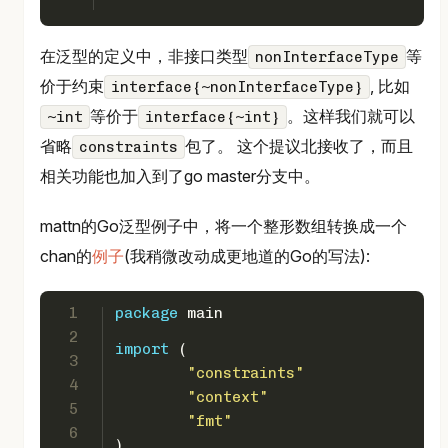
在泛型的定义中，非接口类型
等
nonInterfaceType
价于约束
, 比如
interface{~nonInterfaceType}
等价于
。这样我们就可以
~int
interface{~int}
省略
包了。 这个提议北接收了，而且
constraints
相关功能也加入到了go master分支中。
mattn的Go泛型例子中，将一个整形数组转换成一个
chan的
例子
(我稍微改动成更地道的Go的写法):
1
package
 main
2
import
 (
3
"constraints"
4
"context"
5
"fmt"
6
)