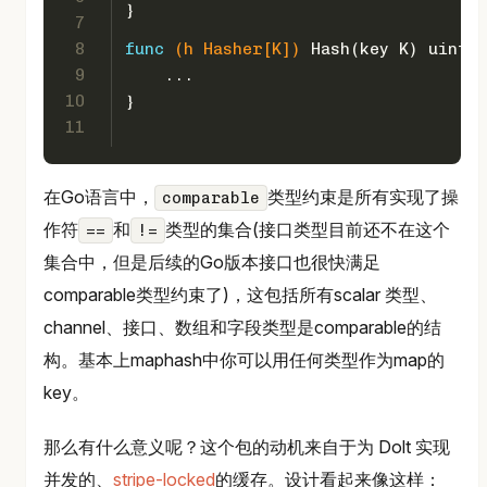
}
7
8
func
(h Hasher[K])
 Hash(key K) 
uint64
9
    ...
10
}
11
在Go语言中，
类型约束是所有实现了操
comparable
作符
和
类型的集合(接口类型目前还不在这个
==
!=
集合中，但是后续的Go版本接口也很快满足
comparable类型约束了)，这包括所有scalar 类型、
channel、接口、数组和字段类型是comparable的结
构。基本上maphash中你可以用任何类型作为map的
key。
那么有什么意义呢？这个包的动机来自于为 Dolt 实现
并发的、
stripe-locked
的缓存。设计看起来像这样：