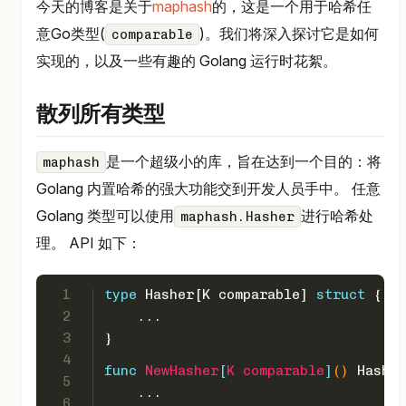
今天的博客是关于
maphash
的，这是一个用于哈希任
意Go类型(
)。我们将深入探讨它是如何
comparable
实现的，以及一些有趣的 Golang 运行时花絮。
散列所有类型
是一个超级小的库，旨在达到一个目的：将
maphash
Golang 内置哈希的强大功能交到开发人员手中。 任意
Golang 类型可以使用
进行哈希处
maphash.Hasher
理。 API 如下：
1
type
 Hasher[K comparable] 
struct
 {
2
    ...
3
}
4
func
NewHasher
[
K
comparable
]
()
 Hasher
5
    ...
6