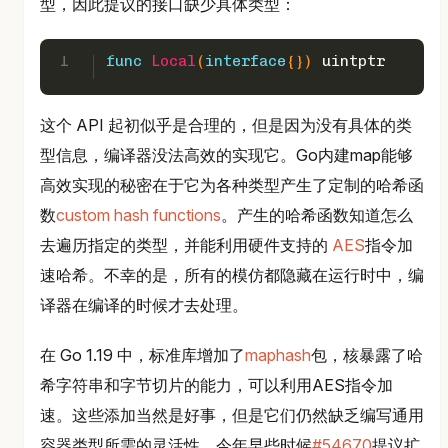
型，因此提议的接口缺少具体类型：
1
func
Local
(
interface
{})
uintptr
这个 API 起初似乎是合理的，但是因为没有具体的类
型信息，编译器没法高效的实现它。Go内建map能够
高效实现的秘密在于它为各种类型产生了定制的哈希函
数
custom hash functions
。产生的哈希函数知道怎么
去遍历指定的类型，并能利用硬件支持的
AES
指令加
速哈希。不幸的是，所有的模仿都隐藏在运行时中，编
译器在编译的时候才去处理。
在 Go 1.19 中，标准库增加了
maphash
包，核暴露了哈
希字符串和字节切片的能力，可以利用AES指令加
速。这些添加当然是好事，但是它们仍然缺乏编写通用
容器类型所需的灵活性，今年早些时候
#54670
提议扩