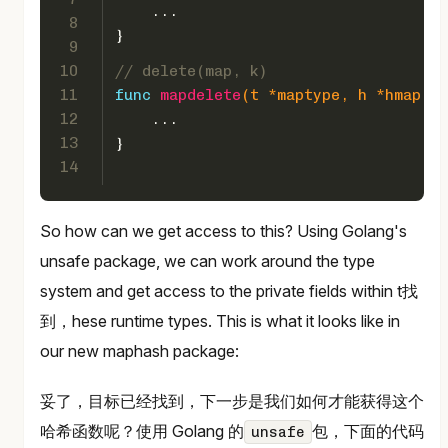
    ...
8
}
9
10
// delete(map, k)
11
func
mapdelete
(t *maptype, h *hmap, k
12
    ...
13
}
14
So how can we get access to this? Using Golang's
unsafe package, we can work around the type
system and get access to the private fields within t找
到，hese runtime types. This is what it looks like in
our new maphash package:
妥了，目标已经找到，下一步是我们如何才能获得这个
哈希函数呢？使用 Golang 的
包，下面的代码
unsafe