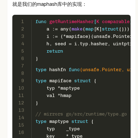
就是我们的maphash库中的实现：
1
func
getRuntimeHasher
[
K
comparable
]
()
2
    a := any(
make
(
map
[K]
struct
{}))
3
    i := (*mapiface)(unsafe.Pointer(&
4
    h, seed = i.typ.hasher, 
uintptr
(i
5
return
6
}
7
type
 hashfn 
func
(unsafe.Pointer, 
uint
8
9
type
 mapiface 
struct
 {
10
    typ *maptype
11
    val *hmap
12
}
13
// mirrors go/src/runtime/type.go
14
type
 maptype 
struct
 {
15
    typ    _type
16
    key    *_type