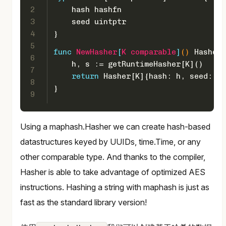
2
    hash hashfn
3
    seed 
uintptr
4
}
5
func
NewHasher
[
K
comparable
]
()
 Hasher[
6
    h, s := getRuntimeHasher[K]()
7
return
 Hasher[K]{hash: h, seed: s}
8
}
9
Using a maphash.Hasher we can create hash-based
datastructures keyed by UUIDs, time.Time, or any
other comparable type. And thanks to the compiler,
Hasher is able to take advantage of optimized AES
instructions. Hashing a string with maphash is just as
fast as the standard library version!