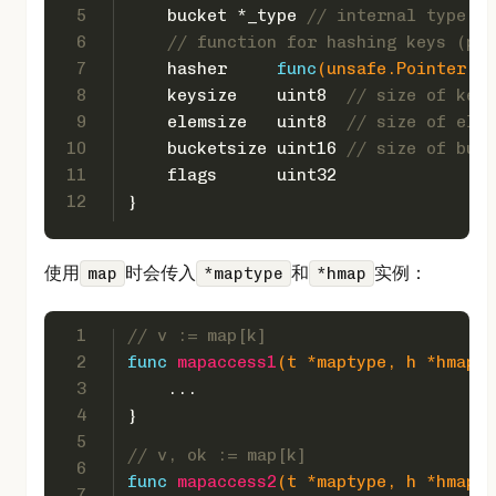
5
    bucket *_type 
// internal type re
6
// function for hashing keys (ptr
7
    hasher     
func
(unsafe.Pointer, 
u
8
    keysize    
uint8
// size of key 
9
    elemsize   
uint8
// size of elem
10
    bucketsize 
uint16
// size of buck
11
    flags      
uint32
12
}
使用
时会传入
和
实例：
map
*maptype
*hmap
1
// v := map[k]
2
func
mapaccess1
(t *maptype, h *hmap, 
3
    ...
4
}
5
// v, ok := map[k]
6
func
mapaccess2
(t *maptype, h *hmap, 
7