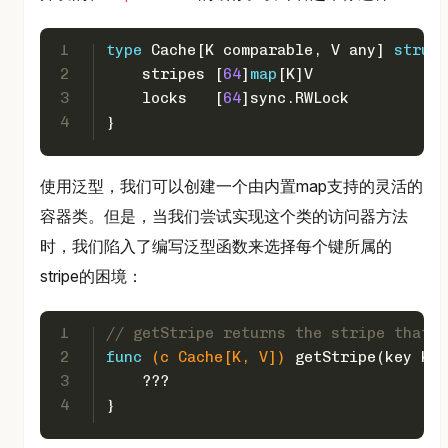
1
type
 Cache[K comparable, V any] 
struct
2
    stripes [
64
]
map
[K]V
3
    locks   [
64
]sync.RWLock
4
}
使用泛型，我们可以创建一个由内置map支持的灵活的
容器类。但是，当我们尝试实现这个类的访问器方法
时，我们陷入了编写泛型函数来选择每个键所属的
stripe的困境：
1
// getStripe returns the stripe that |
2
func
(c Cache[K, V])
 getStripe(key K) 
3
    ???
4
}