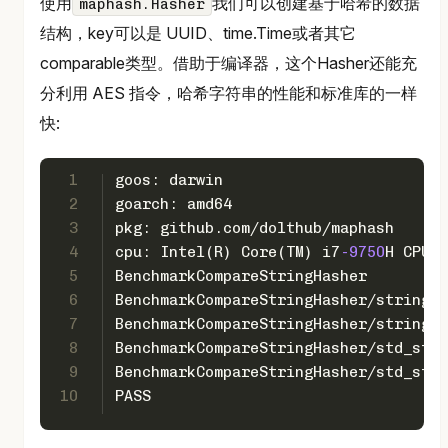
使用
我们可以创建基于哈希的数据
maphash.Hasher
结构，key可以是 UUID、time.Time或者其它
comparable类型。借助于编译器，这个Hasher还能充
分利用 AES 指令，哈希字符串的性能和标准库的一样
快:
1
goos: darwin
2
goarch: amd64
3
pkg: github.com/dolthub/maphash
4
cpu: Intel(R) Core(TM) i7
-9750
H CPU @
5
BenchmarkCompareStringHasher
6
BenchmarkCompareStringHasher/string_h
7
BenchmarkCompareStringHasher/string_h
8
BenchmarkCompareStringHasher/std_stri
9
BenchmarkCompareStringHasher/std_stri
10
PASS