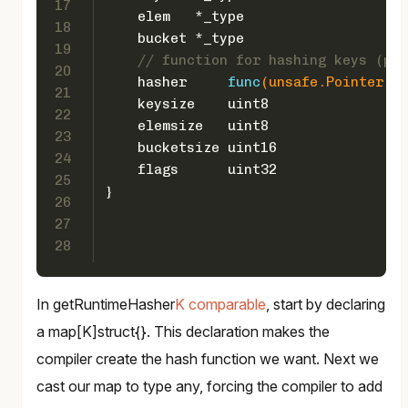
17
    elem   *_type
18
    bucket *_type
19
// function for hashing keys (ptr
20
    hasher     
func
(unsafe.Pointer, 
u
21
    keysize    
uint8
22
    elemsize   
uint8
23
    bucketsize 
uint16
24
    flags      
uint32
25
}
26
27
28
In getRuntimeHasher
K comparable
, start by declaring
a map[K]struct{}. This declaration makes the
compiler create the hash function we want. Next we
cast our map to type any, forcing the compiler to add