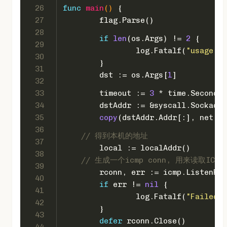
26
func
main
()
 {
27
	flag.Parse()
28
if
len
(os.Args) != 
2
 {
29
		log.Fatalf(
"usage: %
30
	}
31
	dst := os.Args[
1
]
32
33
	timeout := 
3
 * time.Second
34
	dstAddr := &syscall.Sockadd
35
copy
(dstAddr.Addr[:], net.Pa
36
// 得到本机的地址
37
	local := localAddr()
38
// 生成一个icmp conn, 用来读取ICM
39
	rconn, err := icmp.ListenPa
40
if
 err != 
nil
 {
41
		log.Fatalf(
"Failed t
42
	}
43
defer
 rconn.Close()
44