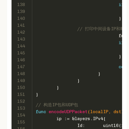
138
if
 i
139
140
				}
141
// 打印中间设备IP和时延
142
				f
143
if
 p
144
145
				}
146
147
cont
148
			}
149
		}
150
	}
151
}
152
// 构造IP包和UDP包
153
func
encodeUDPPacket
(localIP, dstIP 
154
	ip := &layers.IPv4{
155
		Id:       
uint16
(id)
156