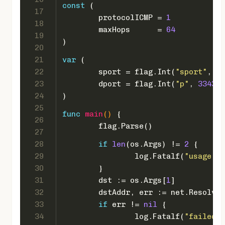
const
 (
17
	protocolICMP = 
1
18
	maxHops      = 
64
19
)
20
21
var
 (
22
	sport = flag.Int(
"sport"
, 
12
23
	dport = flag.Int(
"p"
, 
33434
,
24
)
25
func
main
()
 {
26
	flag.Parse()
27
28
if
len
(os.Args) != 
2
 {
29
		log.Fatalf(
"usage: %
30
	}
31
	dst := os.Args[
1
]
32
	dstAddr, err := net.Resolve
33
if
 err != 
nil
 {
34
		log.Fatalf(
"failed t