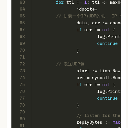
63
for
 ttl := 
1
; ttl <= maxHops
64
		*dport++
65
// 拼装一个IP+UDP的包， IP he
66
		data, err := encod
67
if
 err != 
nil
 {
68
			log.Printf(
"
69
continue
70
		}
71
72
// 发送UDP包
73
		start := time.Now()
74
		err = syscall.Sendt
75
if
 err != 
nil
 {
76
			log.Printf(
"
77
continue
78
		}
79
// listen for the re
80
		replyBytes := 
make
([
81