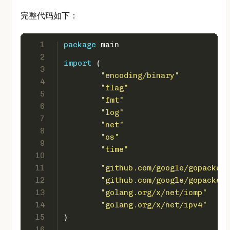
完整代码如下：
1
package
 main
2
import
 (
3
"encoding/binary"
4
"flag"
5
"fmt"
6
"log"
7
"net"
8
"os"
9
"time"
10
11
"github.com/google/gopacket"
12
"github.com/google/gopacket/
13
"golang.org/x/net/icmp"
14
"golang.org/x/net/ipv4"
15
)
16