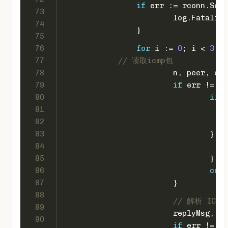
if
 err := rconn.SetR
73
			log.Fatalf(
"
74
		}
75
76
for
 i := 
0
; i < 
3
; i
77
// 读取icmp包
78
			n, peer, 
79
if
 err != 
ni
80
if
 o
81
82
83
				} 
el
84
85
				}
86
cont
87
			}
88
// 解析 ICMP 
89
			replyMsg,
90
if
 err != 
ni