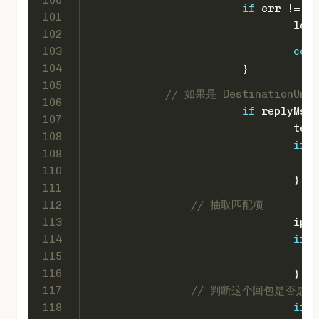
if
 err != 
ni
101
				l
102
103
cont
104
			}
105
// 如果是 DestinationU
106
if
 replyMsg.
107
				
108
if
 !
109
110
				}
111
112
// 抽取匹配项
113
				
114
if
 e
115
116
				}
117
// 判断这个回包是否是
118
if
 i