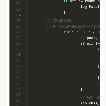
if
 err := rconn.SetR
82
			log.Fatalf(
"
83
		}
84
85
// 尝试读取3次
86
// 你也可以使用死循环+一个超时来
87
for
 i := 
0
; i < 
3
; i
88
			n, peer, 
89
if
 err != 
ni
90
if
 o
91
92
93
				} 
el
94
95
				}
96
cont
97
			}
98
// 解析 ICMP 
99
			replyMsg,
100