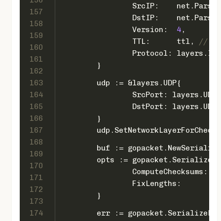
		SrcIP:    net.Parse
157
		DstIP:    net.Parse
158
		Version:  
4
,
159
		TTL:      ttl, 
// tt
160
		Protocol: layers.IP
161
	}
162
163
	udp := &layers.UDP{
164
		SrcPort: layers.UDP
165
		DstPort: layers.UDP
166
	}
167
	udp.SetNetworkLayerForCheck
168
	buf := gopacket.NewSerializ
169
	opts := gopacket.SerializeO
170
		ComputeChecksums: 
tr
171
		FixLengths:       
tr
172
	}
173
174
	err := gopacket.SerializeLa