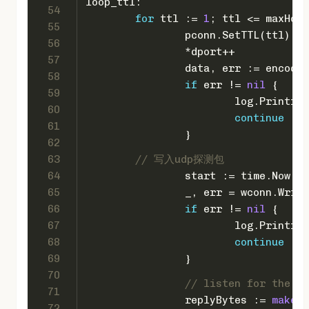
loop_ttl:
54
for
 ttl := 
1
; ttl <= maxHops
55
		pconn.SetTTL(ttl) 
/
56
		*dport++
57
		data, err := encod
58
if
 err != 
nil
 {
59
			log.Printf(
"
60
continue
61
		}
62
63
// 写入udp探测包
64
		start := time.Now()
65
		_, err = wconn.Writ
66
if
 err != 
nil
 {
67
			log.Printf(
"
68
continue
69
		}
70
// listen for the re
71
		replyBytes := 
make
([
72