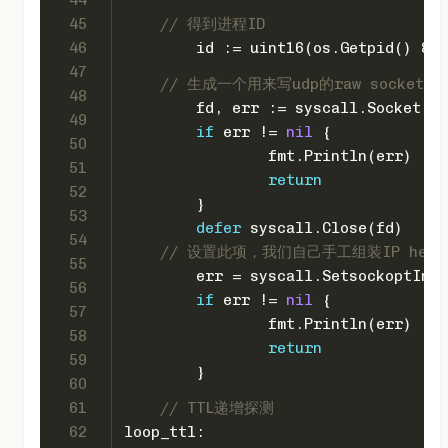
45
// 得到进程ID
46
	id := 
uint16
(os.Getpid() & 
0
47
// 生成一个用来写udp的raw socket,这
48
	fd, err := syscall.Socket(s
49
if
 err != 
nil
 {
50
		fmt.Println(err)
51
return
52
	}
53
defer
 syscall.Close(fd)
54
// 设置此项，我们自己手工组装IP head
55
	err = syscall.SetsockoptInt
56
if
 err != 
nil
 {
57
		fmt.Println(err)
58
return
59
	}
60
61
// TTL递增探测
62
loop_ttl: