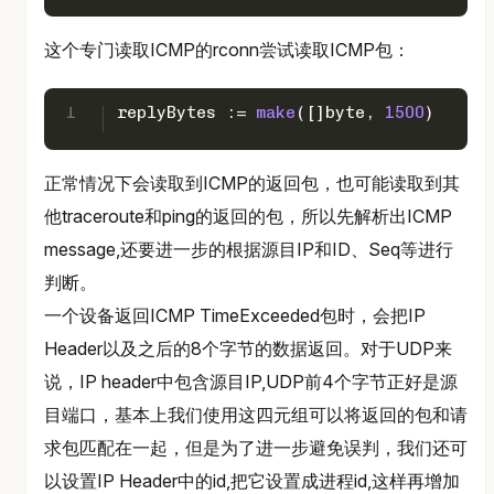
这个专门读取ICMP的rconn尝试读取ICMP包：
1
replyBytes := 
make
([]
byte
, 
1500
)
正常情况下会读取到ICMP的返回包，也可能读取到其
他traceroute和ping的返回的包，所以先解析出ICMP
message,还要进一步的根据源目IP和ID、Seq等进行
判断。
一个设备返回ICMP TimeExceeded包时，会把IP
Header以及之后的8个字节的数据返回。对于UDP来
说，IP header中包含源目IP,UDP前4个字节正好是源
目端口，基本上我们使用这四元组可以将返回的包和请
求包匹配在一起，但是为了进一步避免误判，我们还可
以设置IP Header中的id,把它设置成进程id,这样再增加