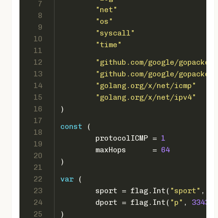
7
"net"
8
"os"
9
"syscall"
10
"time"
11
12
"github.com/google/gopacket"
13
"github.com/google/gopacket/
14
"golang.org/x/net/icmp"
15
"golang.org/x/net/ipv4"
16
)
17
const
 (
18
	protocolICMP = 
1
19
	maxHops      = 
64
20
)
21
22
var
 (
23
	sport = flag.Int(
"sport"
, 
12
24
	dport = flag.Int(
"p"
, 
33434
,
25
)