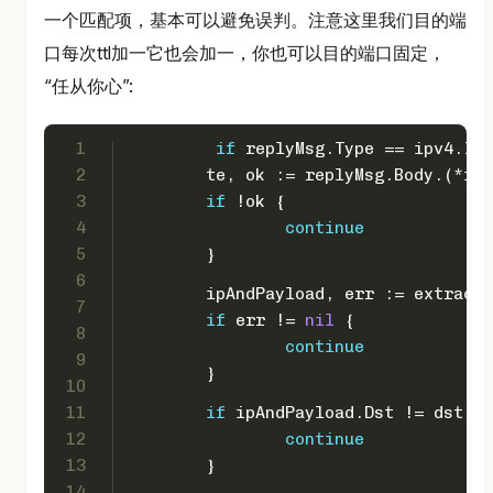
一个匹配项，基本可以避免误判。注意这里我们目的端
口每次ttl加一它也会加一，你也可以目的端口固定，
“任从你心”:
1
if
 replyMsg.Type == ipv4.IC
2
	te, ok := replyMsg.Body.(*ic
3
if
 !ok {
4
continue
5
	}
6
	ipAndPayload, err := extract
7
if
 err != 
nil
 {
8
continue
9
	}
10
11
if
 ipAndPayload.Dst != dst ||
12
continue
13
	}
14