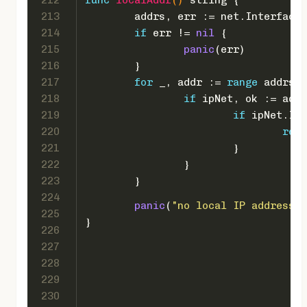
213
	addrs, err := net.Interface
214
if
 err != 
nil
 {
215
panic
(err)
216
	}
217
for
 _, addr := 
range
 addrs {
218
if
 ipNet, ok := addr
219
if
 ipNet.IP.
220
retu
221
			}
222
		}
223
	}
224
panic
(
"no local IP address f
225
}
226
227
228
229
230