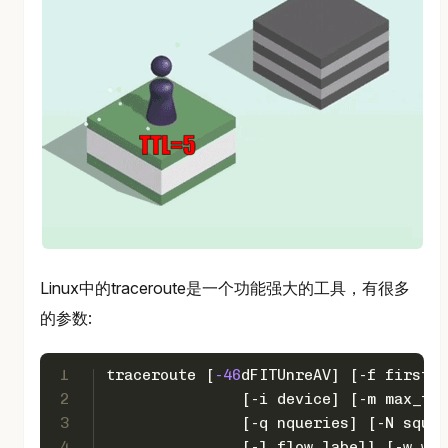
Linux中的traceroute是一个功能强大的工具，有很多
的参数:
1
traceroute [
-46
dFITUnreAV] [-f first_t
2
               [-i device] [-m max_ttl
3
               [-q nqueries] [-N squer
4
               [-l flow_label] [-w wai