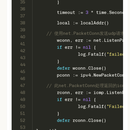
35
	}
36
	timeout := 
3
 * time.Second
37
38
	local := localAddr()
39
// 使用net.PacketConn发送udp请求
40
	wconn, err := net.ListenPac
41
if
 err != 
nil
 {
42
		log.Fatalf(
"failed t
43
	}
44
defer
 wconn.Close()
45
	pconn := ipv4.NewPacketConn
46
47
// 此net.PacketConn处理返回的icmp
48
	rconn, err := icmp.ListenPa
49
if
 err != 
nil
 {
50
		log.Fatalf(
"Failed t
51
	}
52
defer
 rconn.Close()
53