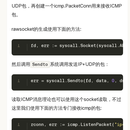
UDP包，再创建一个icmp.PacketConn用来接收ICMP
包。
rawsocket的生成使用下面的方法:
1
fd, err := syscall.Socket(syscall.AF_I
然后调用
系统调用发送IP+UDP的包：
Sendto
1
err = syscall.Sendto(fd, data, 
0
, dstA
读取ICMP消息理论也可以使用这个socket读取，不过
这里我们使用下面的方法专门接收icmp的包:
1
rconn, err := icmp.ListenPacket(
"ip4:i