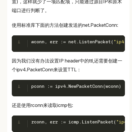
置)，这样就少了一项匹配项，只能通过源目IP和原木
端口进行判断了。
使用标准库下面的方法创建发送的net.PacketConn:
1
wconn, err := net.ListenPacket(
"ip4:ud
因为我们没有办法设置IP header中的ttl,还需要创建一
个ipv4.PacketConn来设置TTL：
1
pconn := ipv4.NewPacketConn(wconn) 
还是使用rconn来读取icmp包:
1
rconn, err := icmp.ListenPacket(
"ip4:i