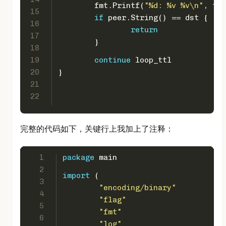
	fmt.Printf(
"%d: %v %v\n"
, ttl
15
if
 peer.String() == dst {
16
return
17
	}
18
19
continue
 loop_ttl
20
}
21
22
完整的代码如下，关键行上我加上了注释：
1
package
 main
2
import
 (
3
"encoding/binary"
4
"flag"
5
"fmt"
6
"log"