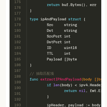
175
return
 buf.Bytes(), err
176
}
177
178
type
 ipAndPayload 
struct
 {
179
	Src     
string
180
	Dst     
string
181
	SrcPort 
int
182
	DstPort 
int
183
	ID      
uint16
184
	TTL     
int
185
	Payload []
byte
186
}
187
// 抽取匹配项
188
func
extractIPAndPayload
(body []
byte
189
if
len
(body) < ipv4.HeaderLe
190
return
nil
, fmt.Erro
191
	}
192
193
	ipHeader, payload := body[: