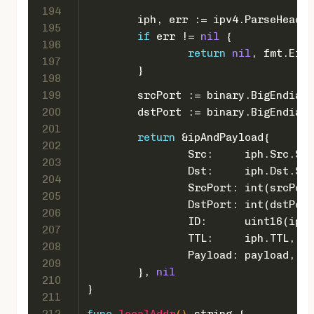
194
	iph, err := ipv4.ParseHeade
195
if
 err != 
nil
 {
196
return
nil
, fmt.Erro
197
	}
198
199
	srcPort := binary.BigEndian
200
	dstPort := binary.BigEndian
201
return
 &ipAndPayload{
202
		Src:     iph.Src.St
203
		Dst:     iph.Dst.St
204
		SrcPort: 
int
(srcPort
205
		DstPort: 
int
(dstPort
206
		ID:      
uint16
(iph.
207
		TTL:     iph.TTL,
208
		Payload: payload,
209
	}, 
nil
210
}
211
212
func
localAddr
()
string
 {