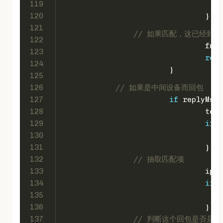
119
120
				}
121
// 如果匹配，这已经到
122
				f
123
retu
124
			}
125
126
// 如果是中间设备而回包
127
if
 replyMsg.
128
				
129
if
 !
130
131
				}
132
// 抽取匹配项
133
				
134
if
 e
135
136
				}
137
// 判断这个回包是否是