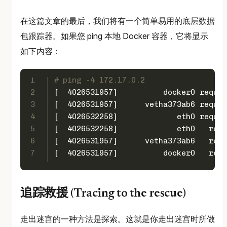
在这篇文章的最后，我们将有一个简单易用的底层数据
包跟踪器。如果您 ping 本地 Docker 容器，它将显示
如下内容：
1
# ping -4 172.17.0.2
2
[  4026531957]          docker0 reques
3
[  4026531957]      vetha373ab6 reques
4
[  4026532258]             eth0 reques
5
[  4026532258]             eth0   repl
6
[  4026531957]      vetha373ab6   repl
7
[  4026531957]          docker0   repl
追踪救援 (Tracing to the rescue)
走出迷宫的一种方法是探索。这就是你走出迷宫时所做