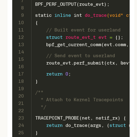
7
BPF_PERF_OUTPUT(route_evt);
8
9
static
inline
int
do_trace
(
void
* ctx,
10
{
11
// Built event for userland
12
struct
route_evt_t
evt
 =
 {};
13
    bpf_get_current_comm(evt.comm, TA
14
// Send event to userland
15
    route_evt.perf_submit(ctx, &evt, 
16
17
return
0
;
18
}
19
/**
20
  * Attach to Kernel Tracepoints
21
  */
22
23
TRACEPOINT_PROBE(net, netif_rx) {
24
return
 do_trace(args, (
struct
 sk_
25
}