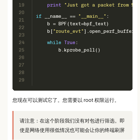
19
print
"Just got a packet from %s"
20
if
 __name__ == 
"__main__"
:
21
    b = BPF(text=bpf_text)
22
    b[
"route_evt"
].open_perf_buffer(e
23
24
while
True
:
25
        b.kprobe_poll()
26
27
28
29
您现在可以测试它了。您需要以 root 权限运行。
请注意：在这个阶段我们没有对包进行筛选。即
使是网络使用很低情况也可能会让你的终端刷屏