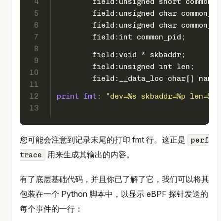
4
	field:unsigned short common_
5
	field:unsigned char common_f
6
	field:unsigned char common_p
7
	field:int common_pid;       
8
	field:void * skbaddr;       
9
	field:unsigned int len;     
10
	field:__data_loc char[] name
11
12
print
fmt
: 
"dev=%s skbaddr=%p len=%u"
13
您可能会注意到记录末尾的打印 fmt 行。这正是
perf
用来生成其输出的内容。
trace
有了底层基础代码，并且你已了解了它，我们可以将其
包装在一个 Python 脚本中，以显示 eBPF 探针发送的
每个事件的一行：