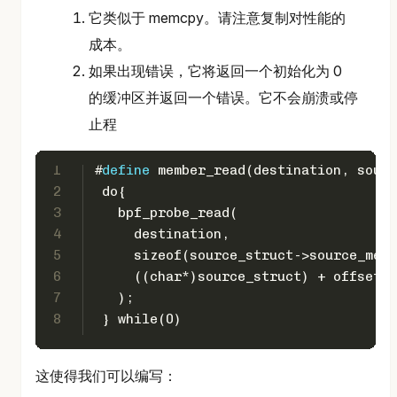
它类似于 memcpy。请注意复制对性能的
成本。
如果出现错误，它将返回一个初始化为 0
的缓冲区并返回一个错误。它不会崩溃或停
止程
1
#
define
 member_read(destination, sourc
2
 do{                                  
3
   bpf_probe_read(                    
4
     destination,                     
5
     sizeof(source_struct->source_memb
6
     ((char*)source_struct) + offsetof
7
   );                                 
8
 } while(0)
这使得我们可以编写：