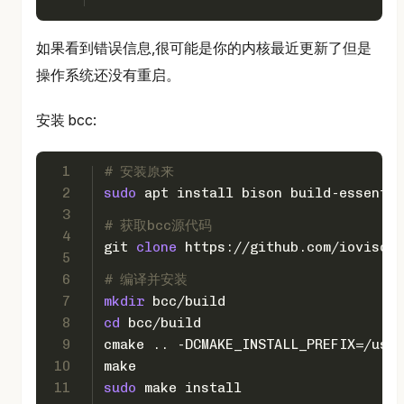
如果看到错误信息,很可能是你的内核最近更新了但是
操作系统还没有重启。
安装 bcc:
1
# 安装原来
2
sudo
 apt install bison build-essentia
3
# 获取bcc源代码
4
git 
clone
 https://github.com/iovisor/
5
6
# 编译并安装
7
mkdir
 bcc/build
8
cd
 bcc/build
9
cmake .. -DCMAKE_INSTALL_PREFIX=/usr
10
make
11
sudo
 make install