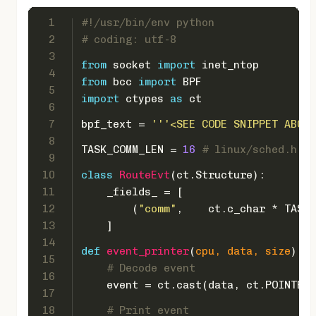
1
#!/usr/bin/env python
2
# coding: utf-8
3
from
 socket 
import
 inet_ntop
4
from
 bcc 
import
 BPF
5
import
 ctypes 
as
 ct
6
7
bpf_text = 
'''<SEE CODE SNIPPET ABOVE
8
TASK_COMM_LEN = 
16
# linux/sched.h
9
10
class
RouteEvt
(ct.Structure):
11
    _fields_ = [
12
        (
"comm"
,    ct.c_char * TASK_
13
    ]
14
def
event_printer
(
cpu, data, size
):
15
# Decode event
16
    event = ct.cast(data, ct.POINTER(
17
18
# Print event