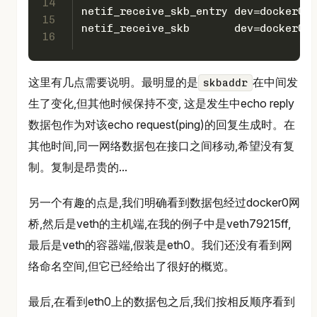
14
netif_receive_skb_entry dev=docker0  
15
netif_receive_skb       dev=docker0  
16
这里有几点需要说明。最明显的是
在中间发
skbaddr
生了变化,但其他时候保持不变, 这是发生中echo reply
数据包作为对该echo request(ping)的回复生成时。在
其他时间,同一网络数据包在接口之间移动,希望没有复
制。复制是昂贵的...
另一个有趣的点是,我们明确看到数据包经过docker0网
桥,然后是veth的主机端,在我的例子中是veth79215ff,
最后是veth的容器端,假装是eth0。我们还没有看到网
络命名空间,但它已经给出了很好的概览。
最后,在看到eth0上的数据包之后,我们按相反顺序看到