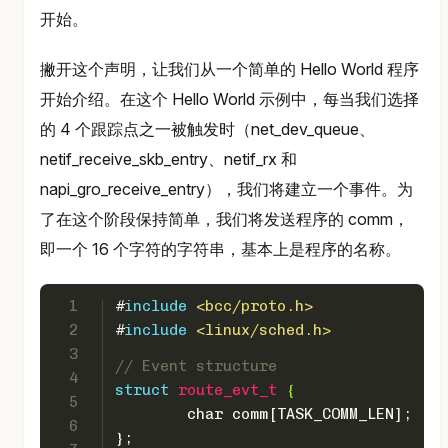
开始。
撇开这个声明，让我们从一个简单的 Hello World 程序
开始介绍。在这个 Hello World 示例中，每当我们选择
的 4 个跟踪点之一被触发时（net_dev_queue、
netif_receive_skb_entry、netif_rx 和
napi_gro_receive_entry），我们将建立一个事件。为
了在这个阶段保持简单，我们将发送程序的 comm，
即一个 16 个字符的字符串，基本上是程序的名称。
1
#
include
<bcc/proto.h>
2
#
include
<linux/sched.h>
3
// Event structure
4
struct
route_evt_t
 {
5
char
 comm[TASK_COMM_LEN];
6
};