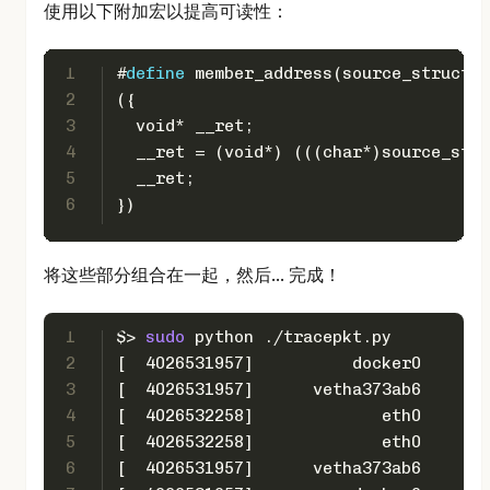
使用以下附加宏以提高可读性：
1
#
define
 member_address(source_struct,
2
({                                    
3
  void* __ret;                        
4
  __ret = (void*) (((char*)source_stru
5
  __ret;                              
6
})
将这些部分组合在一起，然后... 完成！
1
$> 
sudo
 python ./tracepkt.py
2
[  4026531957]          docker0
3
[  4026531957]      vetha373ab6
4
[  4026532258]             eth0
5
[  4026532258]             eth0
6
[  4026531957]      vetha373ab6