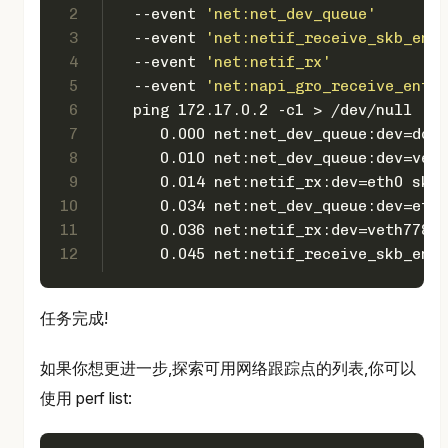
2
  --event 
'net:net_dev_queue'
        
3
  --event 
'net:netif_receive_skb_entr
4
  --event 
'net:netif_rx'
             
5
  --event 
'net:napi_gro_receive_entry
6
  ping 172.17.0.2 -c1 > /dev/null
7
     0.000 net:net_dev_queue:dev=dock
8
     0.010 net:net_dev_queue:dev=veth
9
     0.014 net:netif_rx:dev=eth0 skba
10
     0.034 net:net_dev_queue:dev=eth0
11
     0.036 net:netif_rx:dev=veth7781d
12
     0.045 net:netif_receive_skb_entr
任务完成!
如果你想更进一步,探索可用网络跟踪点的列表,你可以
使用 perf list: