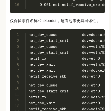
16
     0.061 net:netif_receive_skb:dev=
仅保留事件名称和 skbaddr，这看起来更具可读性。
1
net_dev_queue           dev=docker0  
2
net_dev_start_xmit      dev=docker0  
3
net_dev_queue           dev=veth79215
4
net_dev_start_xmit      dev=veth79215
5
netif_rx                dev=eth0     
6
net_dev_xmit            dev=veth79215
7
net_dev_xmit            dev=docker0  
8
netif_receive_skb       dev=eth0     
9
net_dev_queue           dev=eth0     
10
net_dev_start_xmit      dev=eth0     
11
netif_rx                dev=veth79215
12
net_dev_xmit            dev=eth0     
13
netif_receive_skb       dev=veth79215