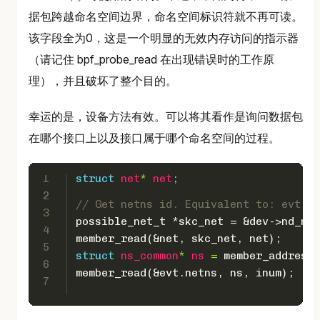
据包跨越命名空间边界，命名空间标识符就不再可读。
该字段全为0，这是一个明显的无效内存访问的指示器
（请记住 bpf_probe_read 在出现错误时的工作原
理），并且破坏了整个目的。
幸运的是，设备方法有效。可以将其看作是询问数据包
在哪个接口上以及接口属于哪个命名空间的过程。
1
struct
net
* 
net
;
2
// Get netns id. Equivalent to: evt.ne
3
possible_net_t
 *skc_net = &dev->nd_net
4
member_read(&net, skc_net, net);
5
struct
ns_common
* 
ns
 =
 member_address(
6
member_read(&evt.netns, ns, inum);
7