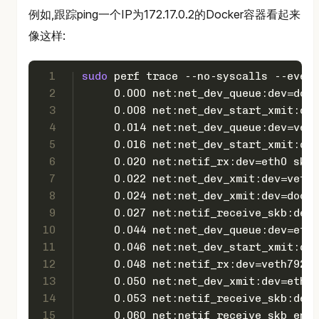
例如,跟踪ping一个IP为172.17.0.2的Docker容器看起来
像这样:
1
sudo
 perf trace --no-syscalls --event
2
     0.000 net:net_dev_queue:dev=dock
3
     0.008 net:net_dev_start_xmit:dev
4
     0.014 net:net_dev_queue:dev=veth
5
     0.016 net:net_dev_start_xmit:dev
6
     0.020 net:netif_rx:dev=eth0 skba
7
     0.022 net:net_dev_xmit:dev=veth7
8
     0.024 net:net_dev_xmit:dev=docke
9
     0.027 net:netif_receive_skb:dev=
10
     0.044 net:net_dev_queue:dev=eth0
11
     0.046 net:net_dev_start_xmit:dev
12
     0.048 net:netif_rx:dev=veth79215
13
     0.050 net:net_dev_xmit:dev=eth0 
14
     0.053 net:netif_receive_skb:dev=
15
     0.060 net:netif_receive_skb_entr