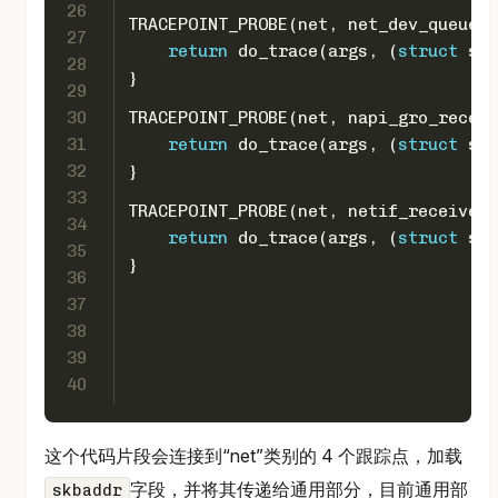
26
TRACEPOINT_PROBE(net, net_dev_queue) 
27
return
 do_trace(args, (
struct
 sk_
28
}
29
30
TRACEPOINT_PROBE(net, napi_gro_receiv
31
return
 do_trace(args, (
struct
 sk_
32
}
33
TRACEPOINT_PROBE(net, netif_receive_s
34
return
 do_trace(args, (
struct
 sk_
35
}
36
37
38
39
40
这个代码片段会连接到“net”类别的 4 个跟踪点，加载
字段，并将其传递给通用部分，目前通用部
skbaddr