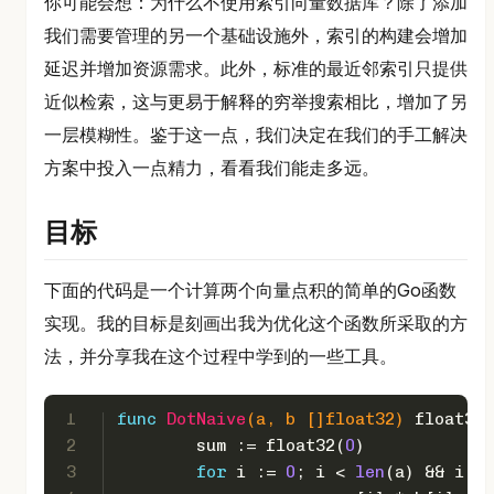
你可能会想：为什么不使用索引向量数据库？除了添加
我们需要管理的另一个基础设施外，索引的构建会增加
延迟并增加资源需求。此外，标准的最近邻索引只提供
近似检索，这与更易于解释的穷举搜索相比，增加了另
一层模糊性。鉴于这一点，我们决定在我们的手工解决
方案中投入一点精力，看看我们能走多远。
目标
下面的代码是一个计算两个向量点积的简单的Go函数
实现。我的目标是刻画出我为优化这个函数所采取的方
法，并分享我在这个过程中学到的一些工具。
1
func
DotNaive
(a, b []
float32
)
float32
 
2
	sum := 
float32
(
0
)
3
for
 i := 
0
; i < 
len
(a) && i < 