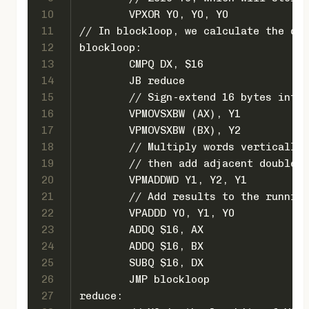
10
	VPXOR Y0, Y0, Y0
11
// In blockloop, we calculate the dot
12
blockloop:
13
	CMPQ DX, $16
14
	JB reduce
15
	// Sign-extend 16 bytes into
16
	VPMOVSXBW (AX), Y1
17
	VPMOVSXBW (BX), Y2
18
	// Multiply words vertically
19
	// then add adjacent doublew
20
	VPMADDWD Y1, Y2, Y1
21
	// Add results to the runnin
22
	VPADDD Y0, Y1, Y0
23
	ADDQ $16, AX
24
	ADDQ $16, BX
25
	SUBQ $16, DX
26
	JMP blockloop
27
reduce: