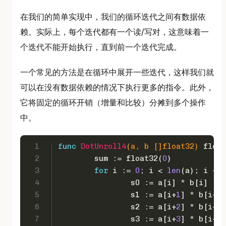
在我们的简单实现中，我们的循环迭代之间有数据依
赖。实际上，每个迭代都有一个读/写对，这意味着一
个迭代不能开始执行，直到前一个迭代完成。
一个常见的方法是在循环中展开一些迭代，这样我们就
可以在没有数据依赖的情况下执行更多的指令。此外，
它将固定的循环开销（增量和比较）分摊到多个操作
中。
1
func
DotUnroll4
(a, b []
float32
)
float
2
	sum := 
float32
(
0
)
3
for
 i := 
0
; i < 
len
(a); i += 
4
		s0 := a[i] * b[i]
5
		s1 := a[i+
1
] * b[i+
1
]
6
		s2 := a[i+
2
] * b[i+
2
]
7
		s3 := a[i+
3
] * b[i+
3
]