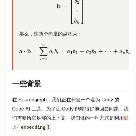
⎢
⎥
⎢
⎥
b
⎢
⎥
2
b
=
⎢
⎥
⋮
⎣
⎦
b
n
b
=
[
b
1
b
2
⋮
b
n
]
那么，这两个向量的点积为：
n
∑
a
b
⋅
=
=
+
+
⋯
+
a
b
a
b
a
b
a
b
1
1
2
2
i
i
n
n
=
1
i
a
⋅
b
=
∑
i
=
1
n
a
i
b
i
=
a
1
b
1
+
a
2
b
2
+
⋯
+
a
n
b
n
一些背景
在 Sourcegraph，我们正在开发一个名为 Cody 的
Code AI 工具。为了让 Cody 能够很好地回答问题，我
们需要给它足够的上下文。我们做的一种方式是利用
嵌
入
(
)。
embedding