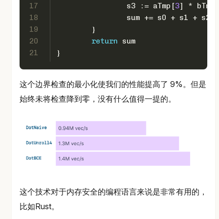
17
		s3 := aTmp[
3
] * bTmp[
18
		sum += s0 + s1 + s2 
19
	}
20
return
 sum
21
}
这个边界检查的最小化使我们的性能提高了 9%。但是
始终未将检查降到零，没有什么值得一提的。
这个技术对于内存安全的编程语言来说是非常有用的，
比如Rust。