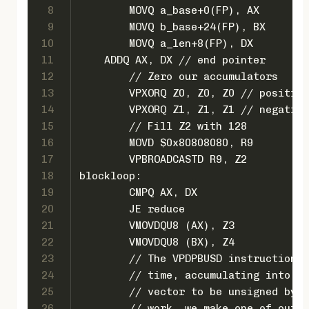
8
	MOVQ a_base+0(FP), AX
9
	MOVQ b_base+24(FP), BX
10
	MOVQ a_len+8(FP), DX
11
    ADDQ AX, DX // end pointer
12
	// Zero our accumulators
13
	VPXORQ Z0, Z0, Z0 // positive
14
	VPXORQ Z1, Z1, Z1 // negative
15
	// Fill Z2 with 128
16
	MOVD $0x80808080, R9
17
	VPBROADCASTD R9, Z2
18
blockloop:
19
	CMPQ AX, DX
20
	JE reduce
21
	VMOVDQU8 (AX), Z3
22
	VMOVDQU8 (BX), Z4
23
	// The VPDPBUSD instruction 
24
	// time, accumulating into a
25
	// vector to be unsigned byt
26
	// work, we make one of our 