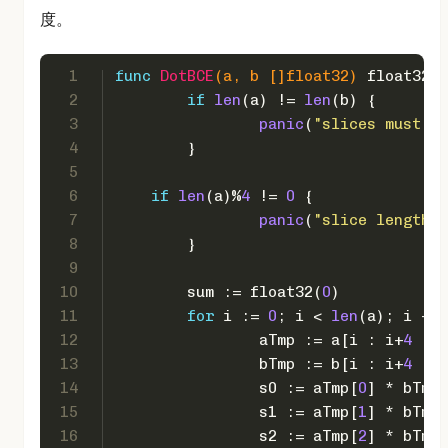
度。
1
func
DotBCE
(a, b []
float32
)
float32
 {
2
if
len
(a) != 
len
(b) {
3
panic
(
"slices must ha
4
	}
5
6
if
len
(a)%
4
 != 
0
 {
7
panic
(
"slice length m
8
	}
9
10
	sum := 
float32
(
0
)
11
for
 i := 
0
; i < 
len
(a); i += 
12
		aTmp := a[i : i+
4
 : i
13
		bTmp := b[i : i+
4
 : i
14
		s0 := aTmp[
0
] * bTmp[
15
		s1 := aTmp[
1
] * bTmp[
16
		s2 := aTmp[
2
] * bTmp[