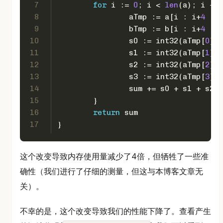
7
for
 i := 
0
; i < 
len
(a); i += 
8
		aTmp := a[i : i+
4
 : i
9
		bTmp := b[i : i+
4
 : i
10
		s0 := 
int32
(aTmp[
0
]) 
11
		s1 := 
int32
(aTmp[
1
]) 
12
		s2 := 
int32
(aTmp[
2
]) 
13
		s3 := 
int32
(aTmp[
3
]) 
14
		sum += s0 + s1 + s2 
15
	}
16
return
 sum
17
}
这个改变导致内存使用量减少了4倍，但牺牲了一些准
确性（我们进行了仔细的测量，但这与本博客文章无
关）。
不幸的是，这个改变导致我们的性能下降了。查看产生