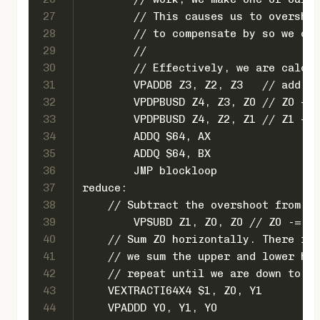
27
	// This causes us to oversho
28
	// to compensate by so we ca
29
	//
30
	// Effectively, we are calcu
31
	VPADDB Z3, Z2, Z3   // add 1
32
	VPDPBUSD Z4, Z3, Z0 // Z0 +=
33
	VPDPBUSD Z4, Z2, Z1 // Z1 +=
34
	ADDQ $64, AX
35
	ADDQ $64, BX
36
	JMP blockloop
37
reduce:
38
    // Subtract the overshoot from ou
39
	VPSUBD Z1, Z0, Z0 // Z0 -= Z1
40
    // Sum Z0 horizontally. There is 
41
    // we sum the upper and lower hal
42
    // repeat until we are down to 1 
43
    VEXTRACTI64X4 $1, Z0, Y1
44
    VPADDD Y0, Y1, Y0