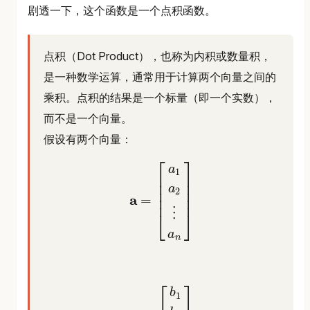
剧透一下，这个函数是一个点积函数。
点积（Dot Product），也称为内积或数量积，
是一种数学运算，通常用于计算两个向量之间的
乘积。点积的结果是一个标量（即一个实数），
而不是一个向量。
假设有两个向量：
⎡
⎤
a
1
⎢
⎥
⎢
⎥
a
⎢
⎥
2
a
=
⎢
⎥
⋮
⎣
⎦
a
n
a
=
[
a
1
a
2
⋮
a
n
]
⎡
⎤
b
1