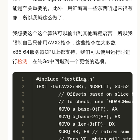
能是至关重要的。此外，用汇编写一些东西听起来很有
趣，所以我就这么做了。
我想要这个这个算法可以输出到其他编程语言，所以我
限制自己只使用AVX2指令，这些指令在大多数
x86_64服务器CPU上都支持。我们可以使用运行时进
行
检测
，在纯Go中回退到一个更慢的选项。
1
#include "textflag.h"
2
TEXT ·DotAVX2(SB), NOSPLIT, $0-52
3
	// Offsets based on slice he
4
	// To check, use `GOARCH=amd
5
	MOVQ a_base+0(FP), AX
6
	MOVQ b_base+24(FP), BX
7
	MOVQ a_len+8(FP), DX
8
	XORQ R8, R8 // return sum
9
	// Zero Y0, which will store