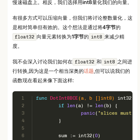
慢速磁盘上。相反，我们选择用
int8
量化我们的向量。
有很多方式可以压缩向量，但我们将讨论整数量化，这
是相对简单但有效的。这个想法是通过将
4字节
的
向量元素转换为
1字节
的
来减少精
float32
int8
度。
我不会深入讨论我们如何在
和
之间进
float32
int8
行转换,因为这是一个相当深奥的
话题
,但可以说我们的
函数现在看起来像下面这样:
1
func
DotInt8BCE
(a, b []
int8
)
int32
 {
2
if
len
(a) != 
len
(b) {
3
panic
(
"slices must ha
4
	}
5
6
	sum := 
int32
(
0
)