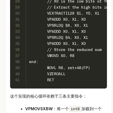
28
	// X0 is the low bits of Y0.
29
	// Extract the high bits int
30
	VEXTRACTI128 $1, Y0, X1
31
	VPADDD X0, X1, X0
32
	VPSRLDQ $8, X0, X1
33
	VPADDD X0, X1, X0
34
	VPSRLDQ $4, X0, X1
35
	VPADDD X0, X1, X0
36
	// Store the reduced sum
37
	VMOVD X0, R8
38
end:
39
	MOVL R8, ret+48(FP)
40
	VZEROALL
41
	RET
这个实现的核心循环依赖于三条主要指令：
VPMOVSXBW
：将一个
加载到一个
int8