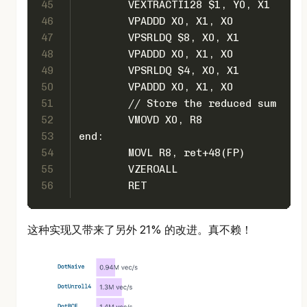
45
	VEXTRACTI128 $1, Y0, X1
46
	VPADDD X0, X1, X0
47
	VPSRLDQ $8, X0, X1
48
	VPADDD X0, X1, X0
49
	VPSRLDQ $4, X0, X1
50
	VPADDD X0, X1, X0
51
	// Store the reduced sum
52
	VMOVD X0, R8
53
end:
54
	MOVL R8, ret+48(FP)
55
	VZEROALL
56
	RET
这种实现又带来了另外 21% 的改进。真不赖！