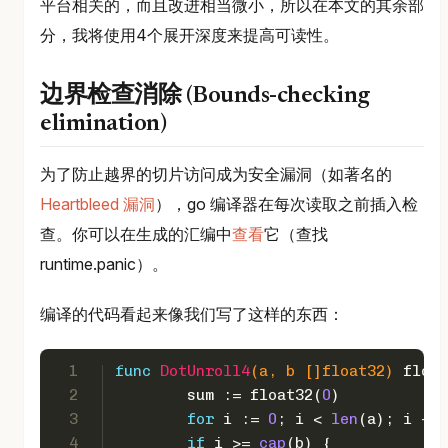
平台相关的，而且改进相当微小，所以在本文的其余部
分，我将使用4个展开深度来提高可读性。
边界检查消除 (Bounds-checking
elimination)
为了防止越界的切片访问成为安全漏洞（如著名的
Heartbleed 漏洞
），go 编译器在每次读取之前插入检
查。你可以在生成的汇编中
查看
它（查找
runtime.panic）。
编译的代码看起来像我们写了这样的东西：
1
func
DotUnroll4
(a, b []
float32
)
float
2
	sum := 
float32
(
0
)
3
for
 i := 
0
; i < 
len
(a); i += 
4
if
 i >= 
cap
(b) {