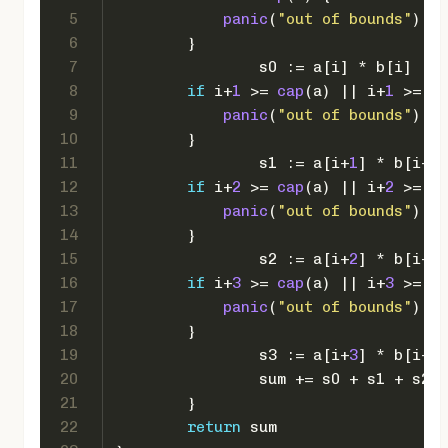
5
panic
(
"out of bounds"
)
6
        }
7
		s0 := a[i] * b[i]
8
if
 i+
1
 >= 
cap
(a) || i+
1
 >= 
ca
9
panic
(
"out of bounds"
)
10
        }
11
		s1 := a[i+
1
] * b[i+
1
]
12
if
 i+
2
 >= 
cap
(a) || i+
2
 >= 
ca
13
panic
(
"out of bounds"
)
14
        }
15
		s2 := a[i+
2
] * b[i+
2
]
16
if
 i+
3
 >= 
cap
(a) || i+
3
 >= 
ca
17
panic
(
"out of bounds"
)
18
        }
19
		s3 := a[i+
3
] * b[i+
3
]
20
		sum += s0 + s1 + s2 
21
	}
22
return
 sum