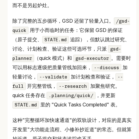
而不是另起炉灶。
除了完整的五步循环，GSD 还留了轻量入口。
/gsd-
用于小而临时的任务：它保留 GSD 的保证
quick
（原子提交、
追踪），但默认跳过研究、
STATE.md
讨论、计划检查、验证这些可选环节，只派
gsd-
（quick 模式）和
。需要时
planner
gsd-executor
可以用标志逐级把质量管线加回来，
加
--discuss
轻量讨论，
加计划检查和验证，
--validate
--
开完整管线，
加聚焦研究。
full
--research
quick 任务存在
，并更新
.planning/quick/
里的 "Quick Tasks Completed" 表。
STATE.md
这种"完整循环加快速通道"的双轨设计，对应的是真实
开发里"大功能走流程、小修补抄近道"的常态。但就算
抄近道，原子提交和状态追踪也不丢。