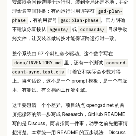
安装器会问你选哪个运行时、装到全局还是本地，并处
理命名空间转换：有的运行时用连字符
gsd-plan-
，有的用冒号
。官方明确
phase
gsd:plan-phase
不建议你直接从
或
目录手动
agents/
commands/
拷文件，让安装器做转换才能保证跨运行时一致。
整个系统由 67 个斜杠命令驱动。这个数字写在
里，还有一个测试
docs/INVENTORY.md
command-
盯着它和实际命令数对得
count-sync.test.cjs
上。换句话说，这不是一个 prompt 模板，是一个有版
本、有测试、有文档的工作流引擎。
这里要澄清一个小差异。项目站点 opengsd.net 的首
屏把循环的第一步写成 Research，GitHub README
写的是 Discuss。两者指同一件事，动手之前先把事情
想清楚。本章统一用 README 的五步说法：Discuss