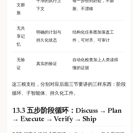
干净的执行上
每一步恰到好处，不膨
文膨
下文
胀、不漂移
胀
无共
明确的计划与
结构化任务图加落盘工
享记
持久化状态
件，可对齐、可审计
忆
无验
自动化检查加上人类读得
真实的验证
证
懂的证据
这三根支柱，分别对应后面三节要讲的三样东西：阶段
循环、子智能体、持久化工件。
13.3 五步阶段循环：Discuss → Plan
→ Execute → Verify → Ship