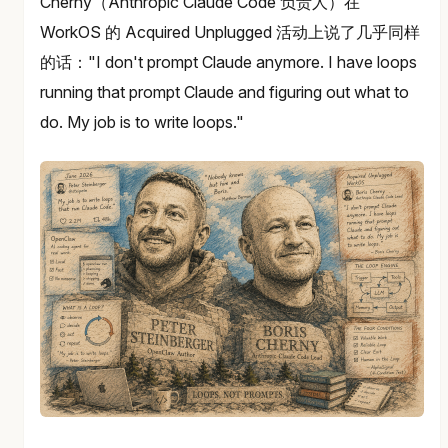
Cherny（Anthropic Claude Code 负责人）在
WorkOS 的 Acquired Unplugged 活动上说了几乎同样
的话："I don't prompt Claude anymore. I have loops
running that prompt Claude and figuring out what to
do. My job is to write loops."