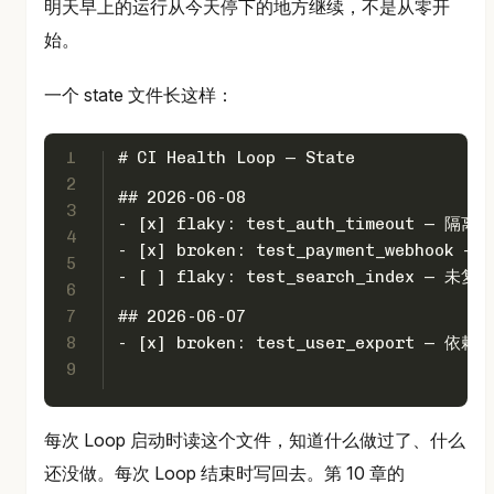
明天早上的运行从今天停下的地方继续，不是从零开
始。
一个 state 文件长这样：
1
# CI Health Loop — State
2
## 2026-06-08
3
-
 [x] flaky: test
_auth_
timeout — 隔离到
4
-
 [x] broken: test
_payment_
webhook —
5
-
 [ ] flaky: test
_search_
index — 未
6
7
## 2026-06-07
8
-
 [x] broken: test
_user_
export — 依赖
9
每次 Loop 启动时读这个文件，知道什么做过了、什么
还没做。每次 Loop 结束时写回去。第 10 章的