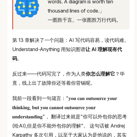
words. A diagram is worth ten
thousand lines of code.」
一图胜千言。一张图胜万行代码。
第 13 章解决了一个问题：AI 写代码容易，读代码难。
Understand-Anything 用知识图谱
让 AI 理解现有代
码
。
反过来——代码写完了，作为人类
你怎么理解它
？毕
竟，线上出了故障你还等着你背锅呢。
我前一段看到一句箴言："𝐲𝐨𝐮 𝐜𝐚𝐧 𝐨𝐮𝐭𝐬𝐨𝐮𝐫𝐜𝐞 𝐲𝐨𝐮𝐫
𝐭𝐡𝐢𝐧𝐤𝐢𝐧𝐠, 𝐛𝐮𝐭 𝐲𝐨𝐮 𝐜𝐚𝐧𝐧𝐨𝐭 𝐨𝐮𝐭𝐬𝐨𝐮𝐫𝐜𝐞 𝐲𝐨𝐮𝐫
𝐮𝐧𝐝𝐞𝐫𝐬𝐭𝐚𝐧𝐝𝐢𝐧𝐠"， 翻译过来就是"你可以外包你的思考
(给AI),但是你不能外包你的理解"。 这句话被 Andrej
Karpathy 多次引用，以至于大家认为是他说的，其实