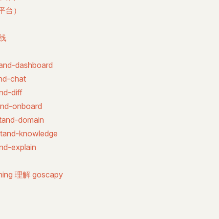
他平台）
水线
nd-dashboard
d-chat
d-diff
nd-onboard
and-domain
and-knowledge
d-explain
hing 理解 goscapy