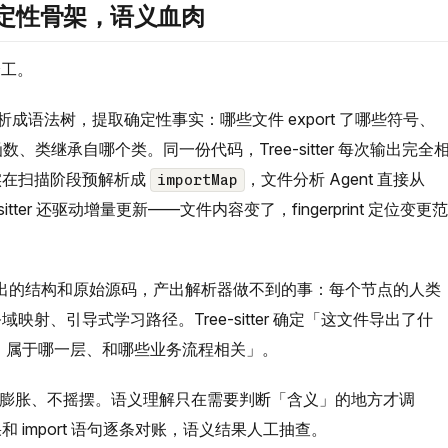
LLM：确定性骨架，语义血肉
确分工。
成语法树，提取确定性事实：哪些文件 export 了哪些符号、
数、类继承自哪个类。同一份代码，Tree-sitter 每次输出完全
实在扫描阶段预解析成
，文件分析 Agent 直接从
importMap
tter 还驱动增量更新——文件内容变了，fingerprint 定位变更范
ter 产出的结构和原始源码，产出解析器做不到的事：每个节点的人类
射、引导式学习路径。Tree-sitter 确定「这文件导出了什
的、属于哪一层、和哪些业务流程相关」。
、不膨胀、不摇摆。语义理解只在需要判断「含义」的地方才调
 import 语句逐条对账，语义结果人工抽查。