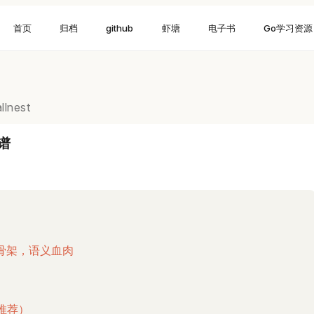
首页
归档
github
虾塘
电子书
Go学习资源
llnest
图谱
：确定性骨架，语义血肉
装（推荐）