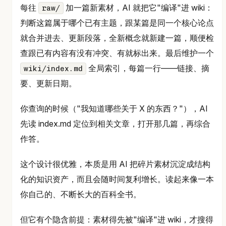
每往
加一篇新素材，AI 就把它"编译"进 wiki：
raw/
判断这篇属于哪个已有主题，跟某篇是同一个核心论点
就合并进去、更新段落，全新概念就新建一篇，顺便检
查跟已有内容有没有冲突、有就标出来。最后维护一个
全局索引，每篇一行——链接、摘
wiki/index.md
要、更新日期。
你查询的时候（"我知道哪些关于 X 的东西？"），AI
先读 index.md 定位到相关文章，打开那几篇，再综合
作答。
这个设计很优雅，本质是用 AI 把碎片素材沉淀成结构
化的知识资产，而且会随时间复利增长。读起来像一本
你自己的、不断长大的百科全书。
但它有个隐含前提：素材得先被"编译"进 wiki，才搜得