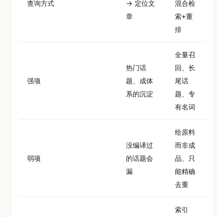
查询方式
→ 定位文
混合检
章
索+重
排
全量召
热门话
回、长
强项
题、成体
尾话
系的沉淀
题、专
有名词
给原料
没编译过
而非成
弱项
的话题会
品、只
漏
能精确
去重
索引