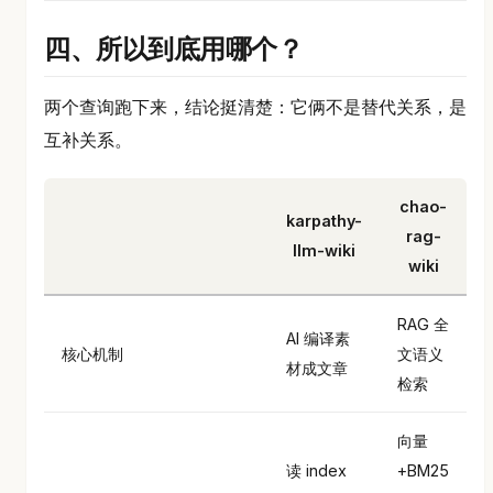
四、所以到底用哪个？
两个查询跑下来，结论挺清楚：它俩不是替代关系，是
互补关系。
chao-
karpathy-
rag-
llm-wiki
wiki
RAG 全
AI 编译素
核心机制
文语义
材成文章
检索
向量
读 index
+BM25