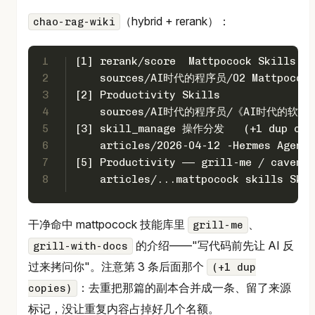
（hybrid + rerank）：
chao-rag-wiki
1
[1] rerank/score  Mattpocock Skil
2
    sources/AI时代的程序员/02 Mattpocock
3
[2] Productivity Skills
4
    sources/AI时代的程序员/《AI时代的软
5
[3] skill_manage 操作分发   (+1 dup cop
6
    articles/2026-04-12 -Hermes Age
7
[5] Productivity —— grill-me / caveman
8
    articles/...mattpocock skills Skil
干净命中 mattpocock 技能库里
、
grill-me
的介绍——"写代码前先让 AI 反
grill-with-docs
过来拷问你"。注意第 3 条后面那个
(+1 dup
：去重把那篇的副本合并成一条、留了来源
copies)
标记，没让重复内容占掉好几个名额。