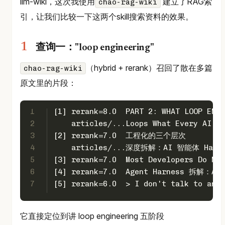
llm-wiki，这次我使用
建立了RAG索
chao-rag-wiki
引，让我们比较一下这两个skill搜索资料的效果。
查询一："loop engineering"
（hybrid + rerank）召回了散在多篇
chao-rag-wiki
原文里的片段：
1
[1] rerank=8.0  PART 2: WHAT LOOP ENGI
2
    articles/...Loops What Every AI En
3
[2] rerank=7.0  工程化的三个层次
4
    articles/...深度拆解：AI 智能体 Harn
5
[3] rerank=7.0  Most Developers Do Not
6
[4] rerank=7.0  Agent Harness 拆解：
7
[5] rerank=6.0  > I don't talk to an a
它直接定位到讲 loop engineering 五阶段