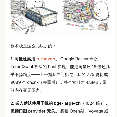
技术栈是这么几块拼的：
1. 向量检索用
turbovec
。
Google Research 的
TurboQuant 算法的 Rust 实现，能把向量压 16 倍还几
乎不掉精度——上一篇我专门拆过。我的 775 篇切成
9089 个 chunk（去重后），整个索引才 4.8MB，常
驻内存毫无压力。
2. 嵌入默认使用千帆的 bge-large-zh（1024 维），
但接口跟 provider 无关。
想换 OpenAI、Voyage 或