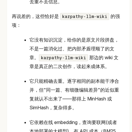
去重不丢信息。
再说差的，这些恰好是
的强
karpathy-llm-wiki
项：
它没有知识沉淀，给你的是原文片段拼盘，
不是一篇消化过、把内部矛盾理顺了的文
章。
那边的 wiki 文
karpathy-llm-wiki
章是真正的二次创作，读起来成体系。
它只能精确去重。逐字相同的副本能干净合
并，但"同一篇、有细微编辑差异"的近似重
复就认不出来了——那得上 MinHash 或
SimHash，复杂得多。
它依赖在线 embedding，查询要联网(或者
本地部署的大模型)、有 API 成本（BM25