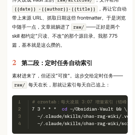
，再让它自动
{{date}} -{{author}}-{{title}}
带上来源 URL、抓取日期这些 frontmatter。于是浏览
中随手一点，文章就躺进了
——正好是两个
raw/
skill 都约定"只读、不改"的那个源目录。我那 775
篇，基本就是这么攒的。
第二段：定时任务自动索引
素材进来了，但还没"可搜"。这步交给定时任务——
每天在长，那就让索引每天自己追上：
raw/
1
# crontab：每天凌晨 3:07 增量索引（错峰
2
7 3 * * *  
cd
 ~/Obsidian-Vault && \
3
  ~/.claude/skills/chao-rag-wiki/.venv
4
  ~/.claude/skills/chao-rag-wiki/scrip