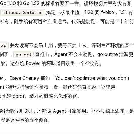
 1.10 和 Go 1.22 的标准答案不一样。循环找切片里有没有某
行
搞定；求最小值，1.20 要 if-else，1.21 有
slices.Contains
写法都有，随手给你写哪种全看运气。代码是能跑，可能是个十年前
并发读写不会马上崩，要等压力上来、等到生产环境的某
map
制了，
查得出，Agent 不会主动跑。goroutine 泄漏更
go vet
。这些坑 Fowler 的坏味道目录里一个都没有。
Cheney 那句「You can't optimize what you don't
 Agent 的默认行为恰恰是猜，看一眼代码凭直觉说「这里用
ark 也没 pprof。猜对的概率比你想的低。
编码进 Skill，才能被 Agent 可靠复用。这不算锦上添花，是
l，就是这件事的五个侧面。