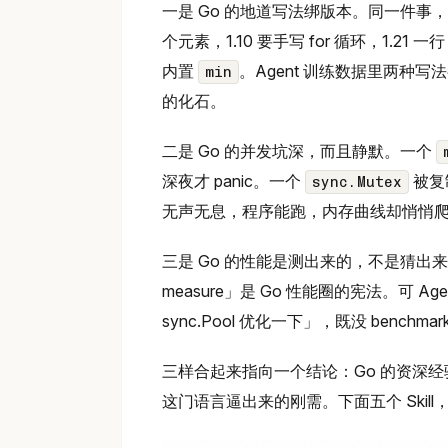
一是 Go 的地道写法绑版本。同一件事，Go
个元素，1.10 要手写 for 循环，1.21 一
内置
。Agent 训练数据里两种
min
的化石。
二是 Go 的并发坑深，而且静默。一个
深夜才 panic。一个
被复
sync.Mutex
无声无息，程序能跑，内存曲线却悄悄爬坡
三是 Go 的性能是测出来的，不是猜出来的。Dave 
measure」是 Go 性能圈的宪法。可
sync.Pool 优化一下」，既没 benchm
三样合起来指向一个结论：Go 的资深经验得
这门语言逼出来的刚需。下面五个 Skil