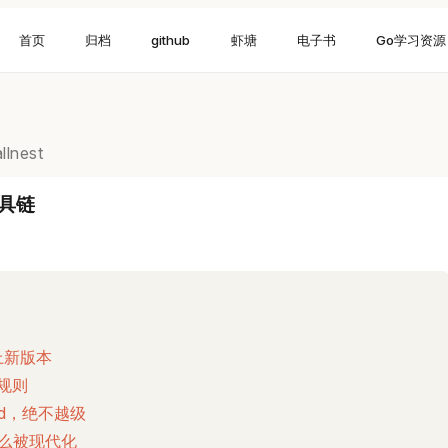
首页
归档
github
虾塘
电子书
Go学习资源
llnest
工具链
跟上新版本
换规则
mod，绝不越级
怎么被现代化