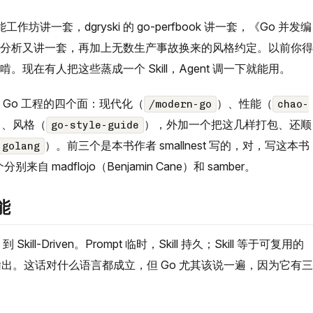
作坊讲一套，dgryski 的 go-perfbook 讲一套，《Go 并发编
nize 分析又讲一套，再加上无数生产事故换来的风格约定。以前你得
f 啃。现在有人把这些蒸成一个 Skill，Agent 调一下就能用。
覆盖 Go 工程的四个面：现代化（
）、性能（
/modern-go
chao-
）、风格（
），外加一个把这几样打包、还顺
go-style-guide
）。前三个是本书作者 smallnest 写的，对，写这本书
-golang
自 madflojo（Benjamin Cane）和 samber。
能
 Skill-Driven。Prompt 临时，Skill 持久；Skill 等于可复用的
出。这话对什么语言都成立，但 Go 尤其该说一遍，因为它有三