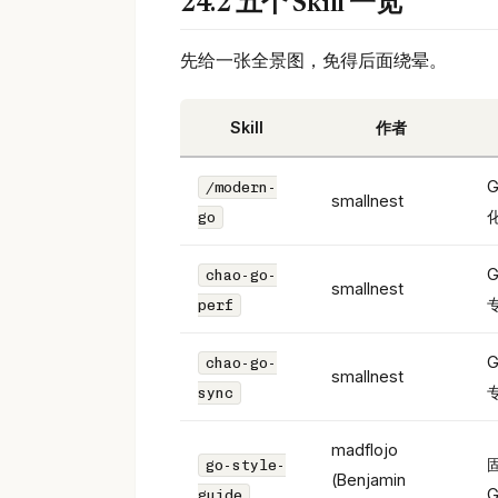
24.2 五个 Skill 一览
先给一张全景图，免得后面绕晕。
Skill
作者
/modern-
smallnest
go
chao-go-
smallnest
perf
chao-go-
smallnest
sync
madflojo
go-style-
(Benjamin
guide