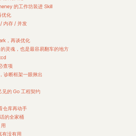
Cheney 的工作坊装进 Skill
再优化
/ 内存 / 并发
hmark，再谈优化
发是 Go 的灵魂，也是最容易翻车的地方
tcd
个必查项
Bug，诊断框架一眼揪出
固执己见的 Go 工程契约
先看仓库再动手
数据说话的全家桶
叉引用
 到底有没有用