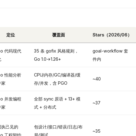
定位
覆盖面
Stars（2026/06）
Go 代码现代
35 条 gofix 风格规则，
goal-workflow 套
化
Go 1.0→1.26+
件内
Go 性能分析
CPU/内存/GC/编译器/缓
~40
专家
存/并发，含 PGO
Go 并发编程
全部 sync 原语 + 13+ 模
~37
专家
式 + 分布式
固执己见的
包设计/接口/错误/日志/布
~35
Go 工程契约
局/测试