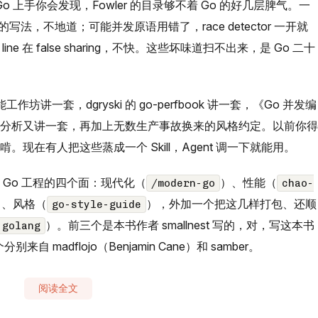
 Go 上手你会发现，Fowler 的目录够不着 Go 的好几层脾气。一
0 的写法，不地道；可能并发原语用错了，race detector 一开就
e 在 false sharing，不快。这些坏味道扫不出来，是 Go 二十
作坊讲一套，dgryski 的 go-perfbook 讲一套，《Go 并发编
nize 分析又讲一套，再加上无数生产事故换来的风格约定。以前你得
f 啃。现在有人把这些蒸成一个 Skill，Agent 调一下就能用。
覆盖 Go 工程的四个面：现代化（
）、性能（
/modern-go
chao-
）、风格（
），外加一个把这几样打包、还顺
go-style-guide
）。前三个是本书作者 smallnest 写的，对，写这本书
-golang
自 madflojo（Benjamin Cane）和 samber。
阅读全文