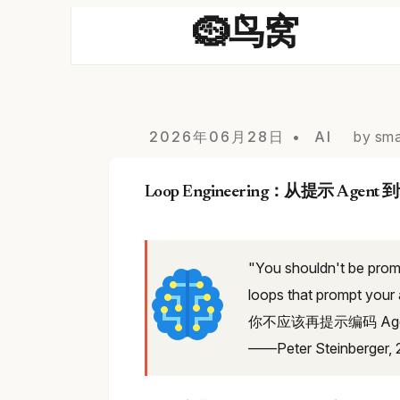
🪹鸟窝
2026年06月28日
AI
by sma
Loop Engineering：从提示 Agen
"You shouldn't be prom
loops that prompt your 
你不应该再提示编码 Ag
——Peter Steinberger,