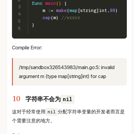
func
main
()
 {  
3
    m := 
make
(
map
[
string
]
int
,
99
)
4
cap
(m) 
//error
5
}
6
Compile Error:
/tmp/sandbox326543983/main.go:5: invalid
argument m (type map[string]int) for cap
nil
字符串不会为
这对于经常使用
分配字符串变量的开发者而言是
nil
个需要注意的地方。