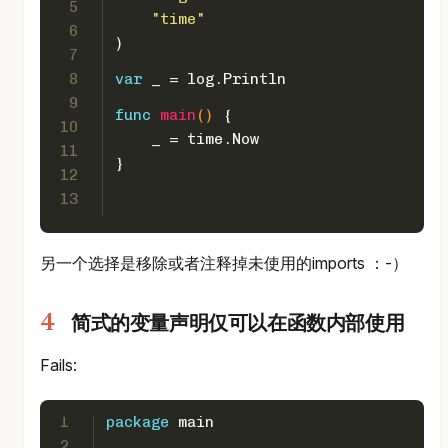
5
"time"
6
)
7
8
var
 _ = log.Println
9
func
main
()
 {  
10
    _ = time.Now
11
}
12
13
另一个选择是移除或者注释掉未使用的imports ：-）
简式的变量声明仅可以在函数内部使用
Fails:
1
package
 main
2