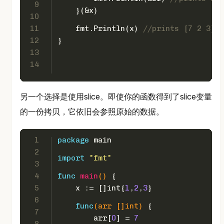
9
    }(&x)
10
11
    fmt.Println(x) 
//prints [7 2 3]
12
}
13
14
另一个选择是使用slice。即使你的函数得到了slice变量
的一份拷贝，它依旧会参照原始的数据。
1
package
 main
2
import
"fmt"
3
4
func
main
()
 {  
5
    x := []
int
{
1
,
2
,
3
}
6
func
(arr []
int
)
 {
7
        arr[
0
] = 
7
8