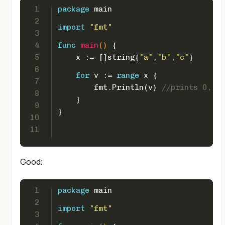
1
package
 main
2
import
"fmt"
3
4
func
main
()
 {  
5
    x := []
string
{
"a"
,
"b"
,
"c"
}
6
for
 v := 
range
 x {
7
        fmt.Println(v) 
//prints 0, 1,
8
    }
9
}
10
11
Good:
1
package
 main
2
import
"fmt"
3