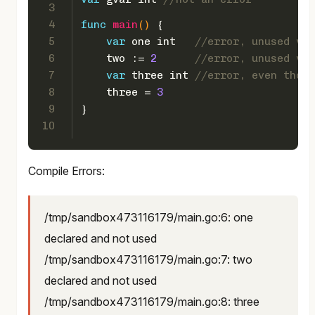
3
4
func
main
()
 {  
5
var
 one 
int
//error, unused var
6
    two := 
2
//error, unused var
7
var
 three 
int
//error, even thoug
8
    three = 
3
9
}
10
Compile Errors:
/tmp/sandbox473116179/main.go:6: one
declared and not used
/tmp/sandbox473116179/main.go:7: two
declared and not used
/tmp/sandbox473116179/main.go:8: three