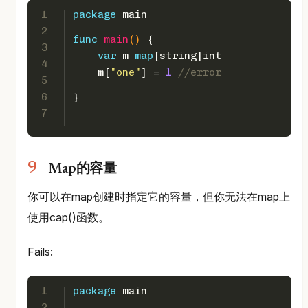
1
package
 main
2
func
main
()
 {  
3
var
 m 
map
[
string
]
int
4
    m[
"one"
] = 
1
//error
5
6
}
7
Map的容量
你可以在map创建时指定它的容量，但你无法在map上
使用cap()函数。
Fails:
1
package
 main
2