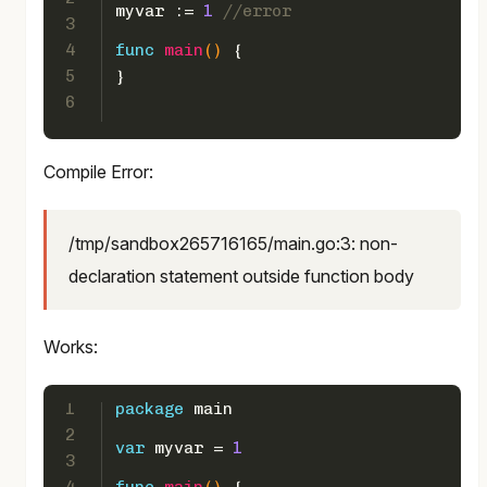
myvar := 
1
//error
3
4
func
main
()
 {  
5
}
6
Compile Error:
/tmp/sandbox265716165/main.go:3: non-
declaration statement outside function body
Works:
1
package
 main
2
var
 myvar = 
1
3