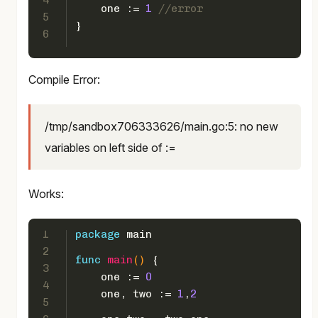
4
    one := 
1
//error
5
}
6
Compile Error:
/tmp/sandbox706333626/main.go:5: no new
variables on left side of :=
Works:
1
package
 main
2
func
main
()
 {  
3
    one := 
0
4
    one, two := 
1
,
2
5