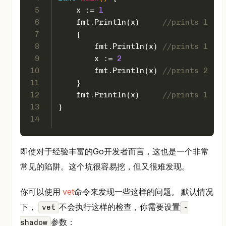
5
    x := 
1
6
    fmt.Println(x)     
//prints 1
7
    {
8
        fmt.Println(x) 
//prints 1
9
        x := 
2
10
        fmt.Println(x) 
//prints 2
11
    }
12
    fmt.Println(x)     
//prints 1 (ba
13
}
14
即使对于经验丰富的Go开发者而言，这也是一个非常
常见的陷阱。这个坑很容易挖，但又很难发现。
你可以使用
vet
命令来发现一些这样的问题。 默认情况
下，
不会执行这样的检查，你需要设置
vet
-
参数：
shadow