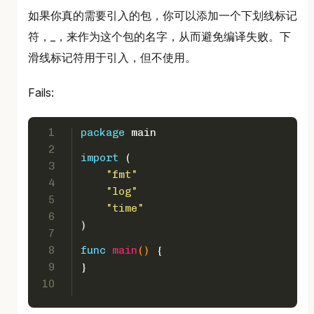
如果你真的需要引入的包，你可以添加一个下划线标记
符，_，来作为这个包的名字，从而避免编译失败。下
滑线标记符用于引入，但不使用。
Fails:
1
package
 main
2
import
 (  
3
"fmt"
4
"log"
5
"time"
6
)
7
8
func
main
()
 {  
9
}
10