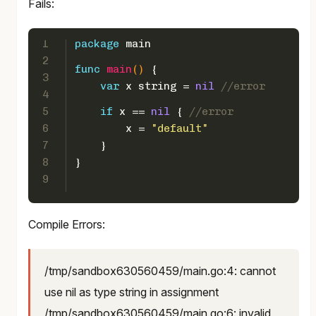
Fails:
1
package
 main
2
func
main
()
 {  
3
var
 x 
string
 = 
nil
//error
4
5
if
 x == 
nil
 { 
//error
6
        x = 
"default"
7
    }
8
}
9
Compile Errors:
/tmp/sandbox630560459/main.go:4: cannot
use nil as type string in assignment
/tmp/sandbox630560459/main.go:6: invalid