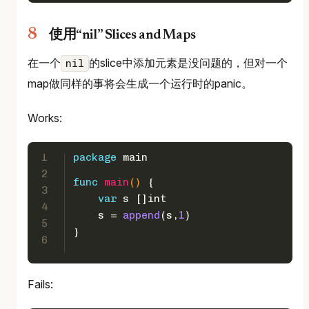
使用“nil” Slices and Maps
在一个
的slice中添加元素是没问题的，但对一个
nil
map做同样的事将会生成一个运行时的panic。
Works:
1
package
 main
2
func
main
()
 {  
3
var
 s []
int
4
    s = 
append
(s,
1
)
5
}
6
Fails: