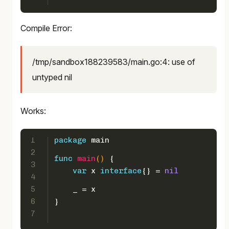
Compile Error:
/tmp/sandbox188239583/main.go:4: use of
untyped nil
Works:
1
package
 main
2
func
main
()
 {  
3
var
 x 
interface
{} = 
nil
4
5
    _ = x
6
}
7