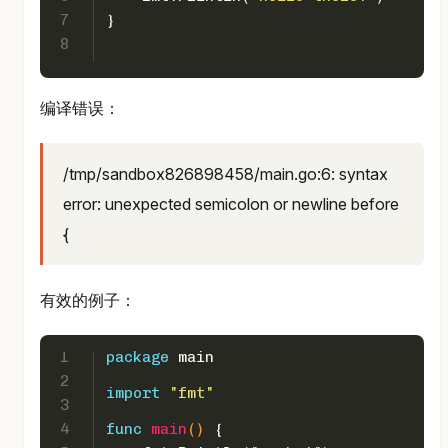
7
}
8
编译错误：
/tmp/sandbox826898458/main.go:6: syntax
error: unexpected semicolon or newline before
{
有效的例子：
1
package
 main
2
import
"fmt"
3
4
func
main
()
 {  