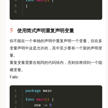
4
func
main
()
 {  
5
}
6
使用简式声明重复声明变量
你不能在一个单独的声明中重复声明一个变量，但在多
变量声明中这是允许的，其中至少要有一个新的声明变
量。
重复变量需要在相同的代码块内，否则你将得到一个隐
藏变量。
Fails:
1
package
 main
2
func
main
()
 {  
3
    one := 
0