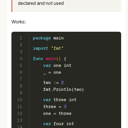
declared and not used
Works:
1
package
 main
2
import
"fmt"
3
4
func
main
()
 {  
5
var
 one 
int
6
    _ = one
7
    two := 
2
8
    fmt.Println(two)
9
10
var
 three 
int
11
    three = 
3
12
    one = three
13
var
 four 
int
14