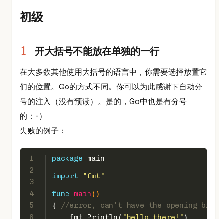
初级
开大括号不能放在单独的一行
在大多数其他使用大括号的语言中，你需要选择放置它
们的位置。Go的方式不同。你可以为此感谢下自动分
号的注入（没有预读）。是的，Go中也是有分号
的：-）
失败的例子：
1
package
 main
2
import
"fmt"
3
4
func
main
()
5
{ 
//error, can't have the opening brac
6
    fmt.Println(
"hello there!"
)