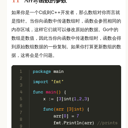
Array函数的参数
如果你是一个C或则C++开发者，那么数组对你而言就
是指针。当你向函数中传递数组时，函数会参照相同的
内存区域，这样它们就可以修改原始的数据。Go中的
数组是数值，因此当你向函数中传递数组时，函数会得
到原始数组数据的一份复制。如果你打算更新数组的数
据，这将会是个问题。
1
package
 main
2
import
"fmt"
3
4
func
main
()
 {  
5
    x := [
3
]
int
{
1
,
2
,
3
}
6
func
(arr [3]
int
)
 {
7
        arr[
0
] = 
7
8
        fmt.Println(arr) 
//prints [7 
9