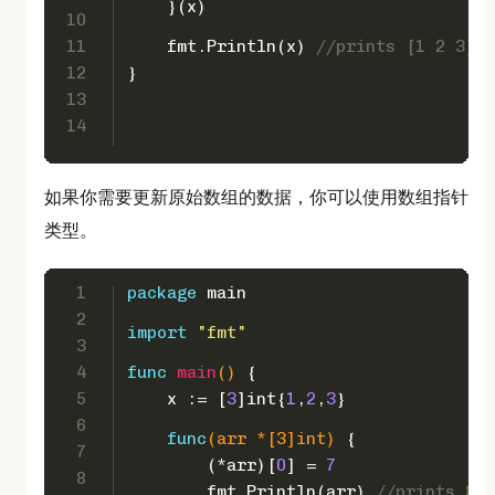
    }(x)
10
11
    fmt.Println(x) 
//prints [1 2 3] (
12
}
13
14
如果你需要更新原始数组的数据，你可以使用数组指针
类型。
1
package
 main
2
import
"fmt"
3
4
func
main
()
 {  
5
    x := [
3
]
int
{
1
,
2
,
3
}
6
func
(arr *[3]
int
)
 {
7
        (*arr)[
0
] = 
7
8
        fmt.Println(arr) 
//prints &[7