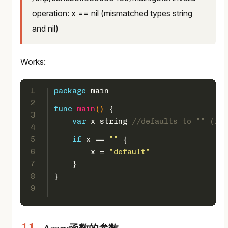
operation: x == nil (mismatched types string
and nil)
Works:
1
package
 main
2
func
main
()
 {  
3
var
 x 
string
//defaults to "" (zer
4
5
if
 x == 
""
 {
6
        x = 
"default"
7
    }
8
}
9