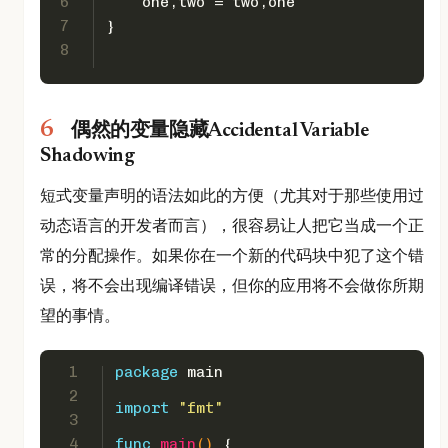
6
    one,two = two,one
7
}
8
偶然的变量隐藏Accidental Variable
Shadowing
短式变量声明的语法如此的方便（尤其对于那些使用过
动态语言的开发者而言），很容易让人把它当成一个正
常的分配操作。如果你在一个新的代码块中犯了这个错
误，将不会出现编译错误，但你的应用将不会做你所期
望的事情。
1
package
 main
2
import
"fmt"
3
4
func
main
()
 {  