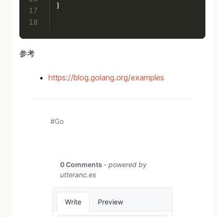
}
17
18
参考
https://blog.golang.org/examples
Go