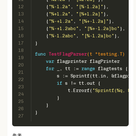
12
    {
"%-1.2a"
, 
"[%-1.2a]"
},
13
    {
"%+1.2a"
, 
"[%+1.2a]"
},
14
    {
"%-+1.2a"
, 
"[%+-1.2a]"
},
15
    {
"%-+1.2abc"
, 
"[%+-1.2a]bc"
},
16
    {
"%-1.2abc"
, 
"[%-1.2a]bc"
},
17
}
18
func
TestFlagParser
(t *testing.T)
 {
19
var
 flagprinter flagPrinter
20
for
 _, tt := 
range
 flagtests {
21
        s := Sprintf(tt.in, &flagprin
22
if
 s != tt.out {
23
            t.Errorf(
"Sprintf(%q, &fl
24
        }
25
    }
26
}
27
参考