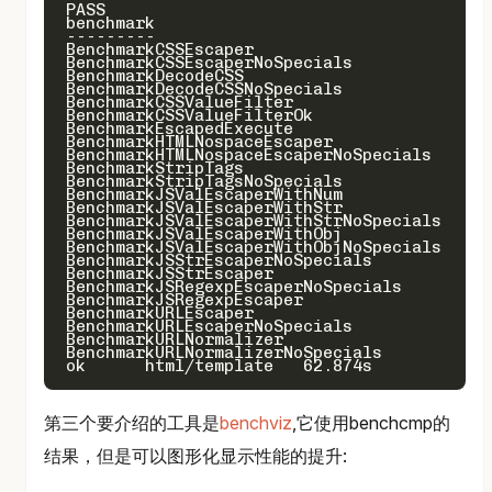
PASS

benchmark                                  
---------                                  
BenchmarkCSSEscaper                       1
BenchmarkCSSEscaperNoSpecials             5
BenchmarkDecodeCSS                        1
BenchmarkDecodeCSSNoSpecials             50
BenchmarkCSSValueFilter                   5
BenchmarkCSSValueFilterOk                 5
BenchmarkEscapedExecute                    
BenchmarkHTMLNospaceEscaper               1
BenchmarkHTMLNospaceEscaperNoSpecials     5
BenchmarkStripTags                        1
BenchmarkStripTagsNoSpecials             10
BenchmarkJSValEscaperWithNum              1
BenchmarkJSValEscaperWithStr               
BenchmarkJSValEscaperWithStrNoSpecials    1
BenchmarkJSValEscaperWithObj               
BenchmarkJSValEscaperWithObjNoSpecials    1
BenchmarkJSStrEscaperNoSpecials           5
BenchmarkJSStrEscaper                     1
BenchmarkJSRegexpEscaperNoSpecials        5
BenchmarkJSRegexpEscaper                  1
BenchmarkURLEscaper                        
BenchmarkURLEscaperNoSpecials             5
BenchmarkURLNormalizer                     
BenchmarkURLNormalizerNoSpecials          5
第三个要介绍的工具是
benchviz
,它使用benchcmp的
结果，但是可以图形化显示性能的提升: