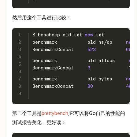
然后用这个工具进行比较：
1
$ benchcmp old.txt 
new
.txt
2
benchmark           old ns/op     
new
 
3
BenchmarkConcat     
523
68.6
4
benchmark           old allocs     
new
5
BenchmarkConcat     
3
1
6
7
benchmark           old bytes     
new
 
8
BenchmarkConcat     
80
48
9
第二个工具是
prettybench
,它可以将Go自己的性能的
测试报告美化，更好读：