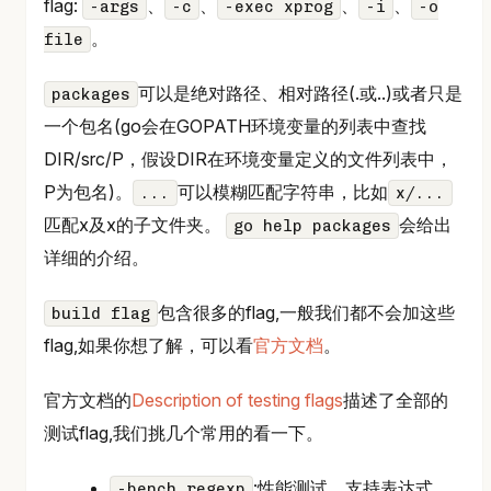
flag:
、
、
、
、
-args
-c
-exec xprog
-i
-o
。
file
可以是绝对路径、相对路径(.或..)或者只是
packages
一个包名(go会在GOPATH环境变量的列表中查找
DIR/src/P，假设DIR在环境变量定义的文件列表中，
P为包名)。
可以模糊匹配字符串，比如
...
x/...
匹配x及x的子文件夹。
会给出
go help packages
详细的介绍。
包含很多的flag,一般我们都不会加这些
build flag
flag,如果你想了解，可以看
官方文档
。
官方文档的
Description of testing flags
描述了全部的
测试flag,我们挑几个常用的看一下。
:性能测试，支持表达式
-bench regexp