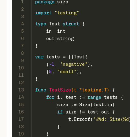
1
package
 size
2
import
"testing"
3
4
type
 Test 
struct
 {
5
    in  
int
6
    out 
string
7
}
8
var
 tests = []Test{
9
    {
-1
, 
"negative"
},
10
    {
5
, 
"small"
},
11
}
12
13
func
TestSize
(t *testing.T)
 {
14
for
 i, test := 
range
 tests {
15
        size := Size(test.in)
16
if
 size != test.out {
17
            t.Errorf(
"#%d: Size(%d)=%
18
        }
19
    }