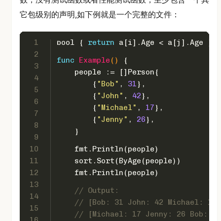
它包级别的声明,如下例就是一个完整的文件：
1
bool
 { 
return
 a[i].Age < a[j].Age }
2
func
Example
()
 {
3
    people := []Person{
4
        {
"Bob"
, 
31
},
5
        {
"John"
, 
42
},
6
        {
"Michael"
, 
17
},
7
        {
"Jenny"
, 
26
},
8
    }
9
10
    fmt.Println(people)
11
    sort.Sort(ByAge(people))
12
    fmt.Println(people)
13
// Output:
14
// [Bob: 31 John: 42 Michael: 17 
15
// [Michael: 17 Jenny: 26 Bob: 31
16