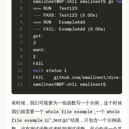
1
smallnestMBP:ch11 smallnest$ go 
test
 
2
=== RUN   Test123
3
--- PASS: Test123 (0.00s)
4
=== RUN   ExampleAdd
5
--- FAIL: ExampleAdd (0.00s)
6
got:
7
3
8
want:
9
2
10
FAIL
11
exit
 status 1
12
13
smallnestMBP:ch11 smallnest$
有时候，我们可能要为一组函数写一个示例，这个时候
我们就需要一个
,一个
whole file example
whole
以"_test.go"结尾，只包含一个示例函
file example
数，没有测试函数或者性能测试函数，至少包含一个其