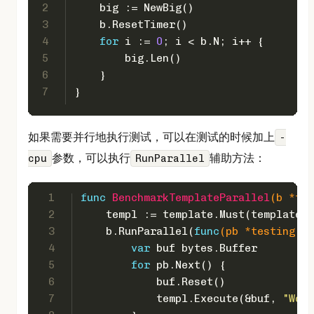
2
    big := NewBig()
3
    b.ResetTimer()
4
for
 i := 
0
; i < b.N; i++ {
5
        big.Len()
6
    }
7
}
如果需要并行地执行测试，可以在测试的时候加上
-
参数，可以执行
辅助方法：
cpu
RunParallel
1
func
BenchmarkTemplateParallel
(b *tes
2
    templ := template.Must(template.N
3
    b.RunParallel(
func
(pb *testing.PB
4
var
 buf bytes.Buffer
5
for
 pb.Next() {
6
            buf.Reset()
7
            templ.Execute(&buf, 
"Worl