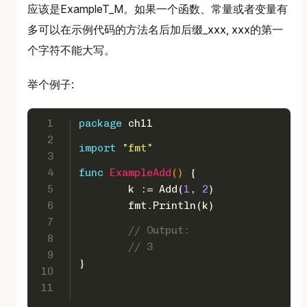
应该是ExampleT_M。如果一个函数、常量或者变量有
多可以在示例代码的方法名后加后缀_xxx, xxx的第一
个字符不能大写。
举个例子:
1
package
 ch11
2
import
"fmt"
3
4
func
ExampleAdd
()
 {
5
	k := Add(
1
, 
2
)
6
	fmt.Println(k)
7
// Output:
8
// 3
9
}
10
11