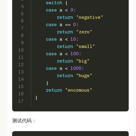
switch
 {
4
case
 a < 
0
:
5
return
"negative"
6
case
 a == 
0
:
7
return
"zero"
8
case
 a < 
10
:
9
return
"small"
10
case
 a < 
100
:
11
return
"big"
12
case
 a < 
1000
:
13
return
"huge"
14
    }
15
return
"enormous"
16
}
17
测试代码：