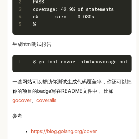
2
PASS
3
coverage: 42.9% of statements
4
ok      size    0.030s
5
%
生成html测试报告：
1
$ go tool cover -html=coverage.out
一些网站可以帮助你测试生成代码覆盖率，你还可以把
你的项目的badge写在README文件中， 比如
gocover
、
coveralls
参考
https://blog.golang.org/cover