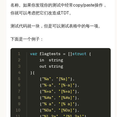
名称。如果你发现你的测试中经常copy/paste操作，
你就可以考虑把它们改造成TDT。
测试代码就一块，但是可以测试表格中的每一项。
下面是一个例子：
1
var
 flagtests = []
struct
 {
2
    in  
string
3
    out 
string
4
}{
5
    {
"%a"
, 
"[%a]"
},
6
    {
"%-a"
, 
"[%-a]"
},
7
    {
"%+a"
, 
"[%+a]"
},
8
    {
"%#a"
, 
"[%#a]"
},
9
    {
"% a"
, 
"[% a]"
},
10
    {
"%0a"
, 
"[%0a]"
},
11
    {
"%1.2a"
, 
"[%1.2a]"
},