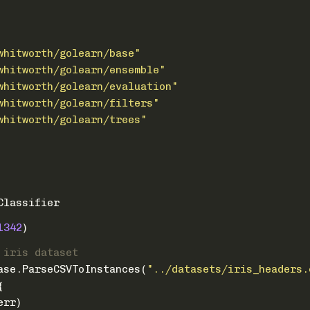
whitworth/golearn/base"
whitworth/golearn/ensemble"
whitworth/golearn/evaluation"
whitworth/golearn/filters"
whitworth/golearn/trees"
Classifier
1342
)
 iris dataset
base.ParseCSVToInstances(
"../datasets/iris_headers.
{
err)