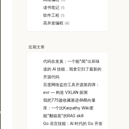
读书笔记
1
软件工程
1
高并发编程
8
近期文章
代码在发臭：一个能"闻"出坏味
道的 AI 技能，我拿它扫了最新的
开源代码
百度网络监控工具开源第四弹：
evr — 构造 VXLAN 探测
我把775篇收藏塞进4MB向量
库：一个比Karpathy Wiki更
err.Error()))
能"翻箱底"的RAG skill
Go 语言技能：AI 时代的 Go 开发