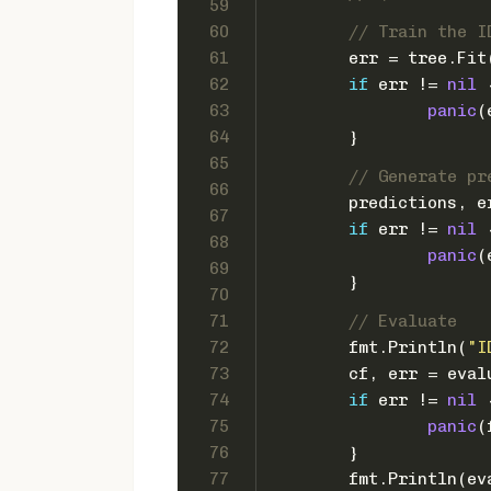
59
60
// Train the I
61
	err = tree.Fit
62
if
 err != 
nil
 
63
panic
(
64
	}
65
// Generate pr
66
	predictions, 
67
if
 err != 
nil
 
68
panic
(
69
	}
70
71
// Evaluate
72
	fmt.Println(
"I
73
	cf, err = eva
74
if
 err != 
nil
 
75
panic
(
76
	}
77
	fmt.Println(e