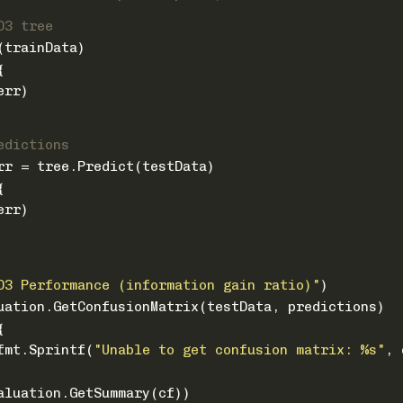
D3 tree
(trainData)
{
err)
edictions
err = tree.Predict(testData)
{
err)
D3 Performance (information gain ratio)"
)
luation.GetConfusionMatrix(testData, predictions)
{
fmt.Sprintf(
"Unable to get confusion matrix: %s"
, 
valuation.GetSummary(cf))