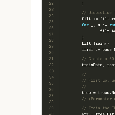
22
	}
23
// Discretise 
24
	filt := filte
25
for
 _, a := 
ra
26
		filt.
27
	}
28
	filt.Train()
29
	irisf := base
30
31
// Create a 60
32
	trainData, te
33
//
34
// First up, u
35
//
36
	tree = trees.
37
// (Parameter 
38
39
// Train the I
40
	err = tree.Fit