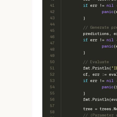
41
if
 err != 
nil
 
42
panic
(
43
	}
44
// Generate pr
45
	predictions, 
46
if
 err != 
nil
 
47
panic
(
48
	}
49
50
// Evaluate
51
	fmt.Println(
"I
52
	cf, err := ev
53
if
 err != 
nil
 
54
panic
(
55
	}
56
	fmt.Println(e
57
	tree = trees.
58
// (Parameter 