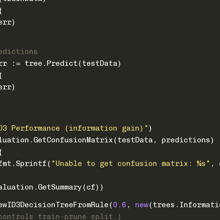
{
err)
edictions
err := tree.Predict(testData)
{
err)
D3 Performance (information gain)"
)
aluation.GetConfusionMatrix(testData, predictions)
{
fmt.Sprintf(
"Unable to get confusion matrix: %s"
, 
valuation.GetSummary(cf))
NewID3DecisionTreeFromRule(
0.6
, 
new
(trees.Informati
controls train-prune split.)