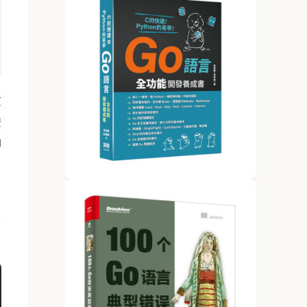
随
进
的