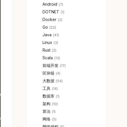
Android
7
DOTNET
1
Docker
2
Go
22
Java
41
Linux
3
Rust
2
Scala
13
前端开发
17
区块链
4
大数据
54
工具
14
err.Error()))
数据库
1
架构
10
算法
1
onGainRatioRuleGenerator))
网络
5
网络编程
5