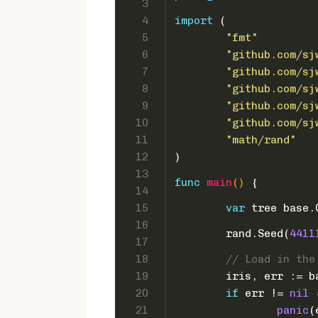
3
4
import
 (
5
"fmt"
6
"github.com/sj
7
"github.com/sj
8
"github.com/sj
9
"github.com/sj
10
"github.com/sj
11
"math/rand"
12
)
13
func
main
()
 {
14
15
var
 tree base.
16
	rand.Seed(
4411
17
18
// Load in the
19
	iris, err := 
20
if
 err != 
nil
 
21
panic
(