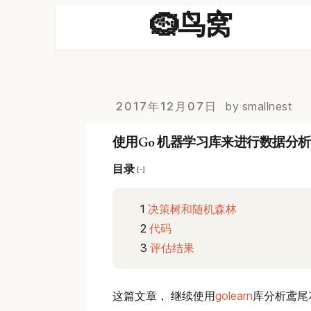
🪹鸟窝
2017年12月07日
by smallnest
使用Go 机器学习库来进行数据分析 2
目录
[−]
决策树和随机森林
代码
评估结果
这篇文章， 继续使用
golearn
库分析鸢尾