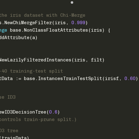
the iris dataset with Chi-Merge
rs.NewChiMergeFilter(iris, 
0.999
)
nge
 base.NonClassFloatAttributes(iris) {
AddAttribute(a)
.NewLazilyFilteredInstances(iris, filt)
-40 training-test split
stData := base.InstancesTrainTestSplit(irisf, 
0.60
)
se ID3
NewID3DecisionTree(
0.6
)
controls train-prune split.)
D3 tree
(trainData)