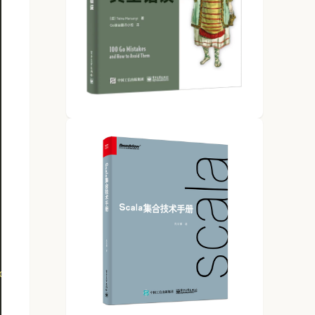
csv"
, 
true
)