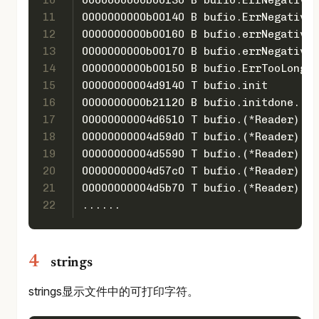
10
0000000000b00130 B bufio.ErrNegativeA
11
0000000000b00140 B bufio.ErrNegativeC
12
0000000000b00160 B bufio.errNegativeR
13
0000000000b00170 B bufio.errNegativeW
14
0000000000b00150 B bufio.ErrTooLong
15
00000000004d9140 T bufio.init
16
0000000000b21120 B bufio.initdone.
17
00000000004d6510 T bufio.(*Reader).Bu
18
00000000004d59d0 T bufio.(*Reader).Di
19
00000000004d5590 T bufio.(*Reader).fi
20
00000000004d57c0 T bufio.(*Reader).Pe
21
00000000004d5b70 T bufio.(*Reader).Re
22
......
strings
strings显示文件中的可打印字符。