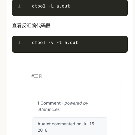
1
otool -L a.out
查看反汇编代码段：
1
otool -v -t a.out
工具