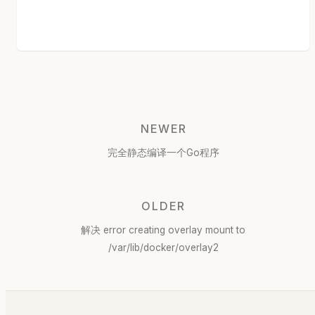
NEWER
完全静态编译一个Go程序
OLDER
解决 error creating overlay mount to
/var/lib/docker/overlay2