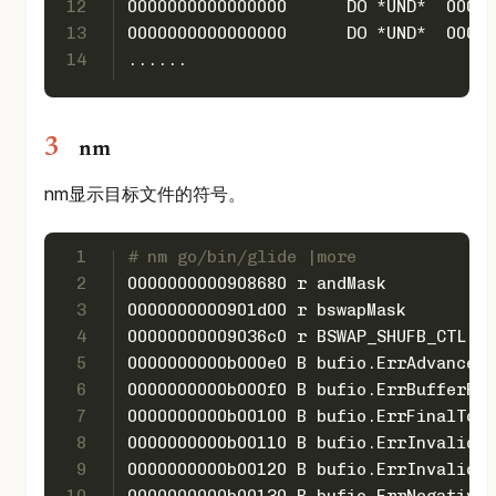
12
00000000
13
00000000
14
......
nm
nm显示目标文件的符号。
1
# nm go/bin/glide |more
2
0000000000908680 r andMask
3
0000000000901d00 r bswapMask
4
00000000009036c0 r BSWAP_SHUFB_CTL
5
0000000000b000e0 B bufio.ErrAdvanceTo
6
0000000000b000f0 B bufio.ErrBufferFul
7
0000000000b00100 B bufio.ErrFinalToke
8
0000000000b00110 B bufio.ErrInvalidUn
9
0000000000b00120 B bufio.ErrInvalidUn