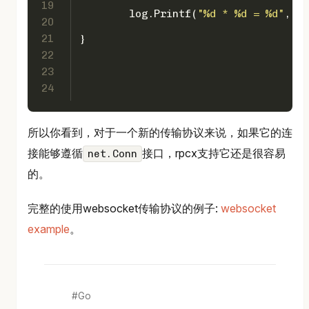
19
	log.Printf(
"%d * %d = %d"
, ar
20
21
}
22
23
24
所以你看到，对于一个新的传输协议来说，如果它的连
接能够遵循
接口，rpcx支持它还是很容易
net.Conn
的。
完整的使用websocket传输协议的例子:
websocket
example
。
Go