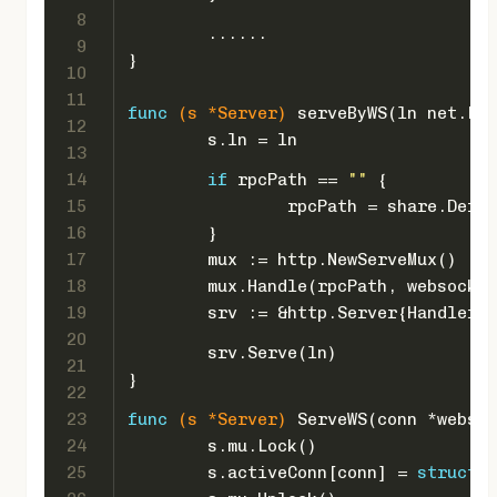
8
	......
9
}
10
11
func
(s *Server)
 serveByWS(ln net.Lis
12
	s.ln = ln
13
14
if
 rpcPath == 
""
 {
15
		rpcPath = share.Defa
16
	}
17
	mux := http.NewServeMux()
18
	mux.Handle(rpcPath, websocke
19
	srv := &http.Server{Handler:
20
	srv.Serve(ln)
21
}
22
23
func
(s *Server)
 ServeWS(conn *websoc
24
	s.mu.Lock()
25
	s.activeConn[conn] = 
struct
{}