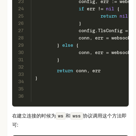
23
		config, err := webs
24
if
 err != 
nil
 {
25
return
nil
, e
26
		}
27
		config.TlsConfig = c
28
		conn, err = websocke
29
	} 
else
 {
30
		conn, err = websocke
31
	}
32
return
 conn, err
33
}
34
35
36
在建立连接的时候为
和
协议调用这个方法即
ws
wss
可: