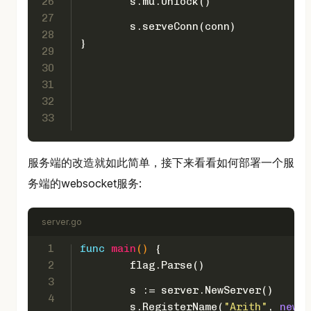
26
	s.mu.Unlock()
27
	s.serveConn(conn)
28
}
29
30
31
32
33
服务端的改造就如此简单，接下来看看如何部署一个服
务端的websocket服务:
server.go
1
func
main
()
 {
2
	flag.Parse()
3
	s := server.NewServer()
4
	s.RegisterName(
"Arith"
, 
new
(A