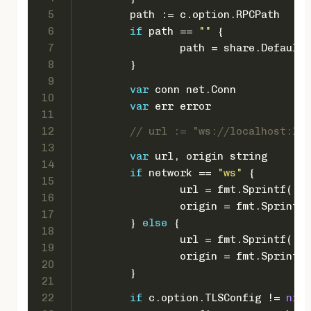
5
	path := c.option.RPCPath
6
if
 path == 
""
 {
7
		path = share.Default
8
	}
9
var
 conn net.Conn
10
var
 err 
error
11
12
// url := "ws://localhost:123
13
var
 url, origin 
string
14
if
 network == 
"ws"
 {
15
		url = fmt.Sprintf(
"ws
16
		origin = fmt.Sprintf(
17
	} 
else
 {
18
		url = fmt.Sprintf(
"ws
19
		origin = fmt.Sprintf(
20
	}
21
22
if
 c.option.TLSConfig != 
nil
 