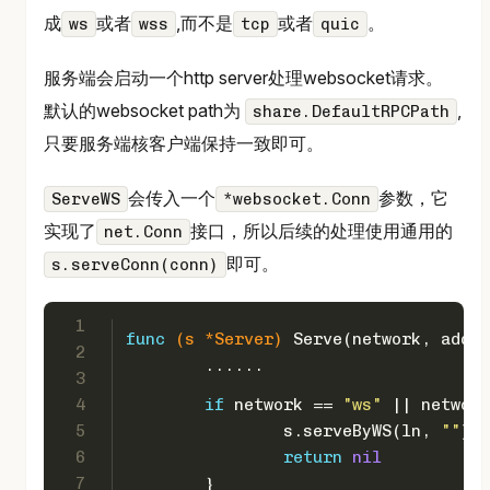
成
或者
,而不是
或者
。
ws
wss
tcp
quic
服务端会启动一个http server处理websocket请求。
默认的websocket path为
,
share.DefaultRPCPath
只要服务端核客户端保持一致即可。
会传入一个
参数，它
ServeWS
*websocket.Conn
实现了
接口，所以后续的处理使用通用的
net.Conn
即可。
s.serveConn(conn)
1
func
(s *Server)
 Serve(network, addre
2
	......
3
4
if
 network == 
"ws"
 || network
5
		s.serveByWS(ln, 
""
)
6
return
nil
7
	}