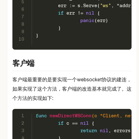
5
	err := s.Serve(
"ws"
, *addr)
6
if
 err != 
nil
 {
7
panic
(err)
8
	}
9
}
10
客户端
客户端最重要的是要实现一个websocket协议的建连，
如果实现了这个方法，客户端的改造基本就完成了。这
个方法的实现如下:
1
func
newDirectWSConn
(c *Client, netwo
2
if
 c == 
nil
 {
3
return
nil
, errors.Ne
4
	}