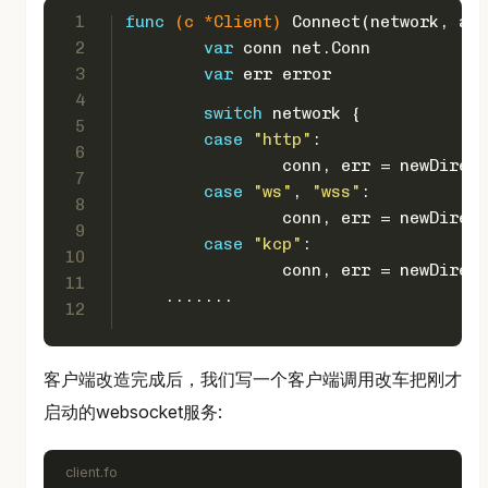
1
func
(c *Client)
 Connect(network, add
2
var
 conn net.Conn
3
var
 err 
error
4
switch
 network {
5
case
"http"
:
6
		conn, err = newDire
7
case
"ws"
, 
"wss"
:
8
		conn, err = newDire
9
case
"kcp"
:
10
		conn, err = newDire
11
    .......
12
客户端改造完成后，我们写一个客户端调用改车把刚才
启动的websocket服务:
client.fo