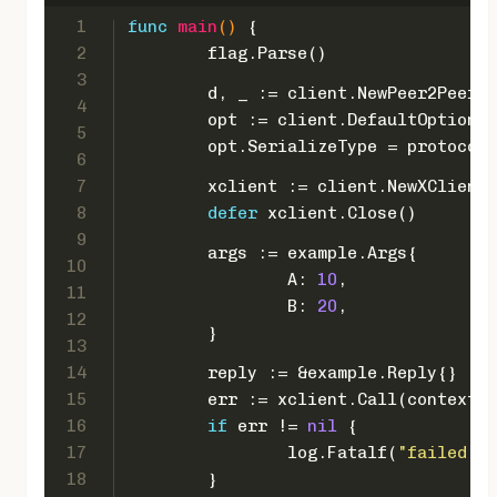
1
func
main
()
 {
2
	flag.Parse()
3
	d, _ := client.NewPeer2PeerD
4
	opt := client.DefaultOption
5
	opt.SerializeType = protocol
6
7
	xclient := client.NewXClient(
8
defer
 xclient.Close()
9
	args := example.Args{
10
		A: 
10
,
11
		B: 
20
,
12
	}
13
14
	reply := &example.Reply{}
15
	err := xclient.Call(context.
16
if
 err != 
nil
 {
17
		log.Fatalf(
"failed to
18
	}