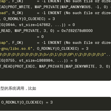
cap"
, F_OK)      = -1 ENOENT (No such file or dire
EAD|PROT_WRITE, MAP_PRIVATE|MAP_ANONYMOUS, -1, 0) 
oad"
, R_OK)      = -1 ENOENT (No such file or dire
, O_RDONLY|O_CLOEXEC) = 3
EG|0644, st_size=147662, ...}) = 0
_READ, MAP_PRIVATE, 3, 0) = 0x7f82f78d8000
                 = 0
cap"
, F_OK)      = -1 ENOENT (No such file or dire
-gnu/libc.so.6"
, O_RDONLY|O_CLOEXEC) = 3
3\0\0\0\0\0\0\0\0\3\0>\0\1\0\0\0P\t\2\0\0\0\0\0"
..
EG|0755, st_size=1868984, ...}) = 0
T_READ|PROT_EXEC, MAP_PRIVATE|MAP_DENYWRITE, 3, 0)
类型的系统调用，比如
 O_RDONLY|O_CLOEXEC) = 3