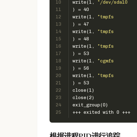
10
write(1, 
"/dev/sda10   
11
) = 40
12
write(1, 
"tmpfs        
13
) = 47
14
write(1, 
"tmpfs        
15
) = 48
16
write(1, 
"tmpfs        
17
) = 53
18
write(1, 
"cgmfs        
19
) = 56
20
write(1, 
"tmpfs        
21
) = 53
22
close(1)               
23
close(2)               
24
exit_group(0)          
25
+++ exited with 0 +++
根据进程PID进行追踪