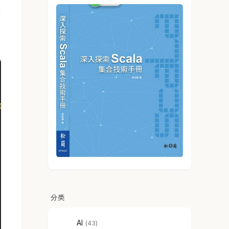
0\20\0\0\0\0\0\0\24\24\24\24\24\0\0\3\37%\2\0\0"
,
 unavailable)
 unavailable)
, {fd=10, events=POLLIN}, {fd=30, events=POLLIN}, 
 unavailable)
, {fd=10, events=POLLIN}, {fd=30, events=POLLIN}, 
分类
 unavailable)
, {fd=10, events=POLLIN}, {fd=30, events=POLLIN}, 
AI
43