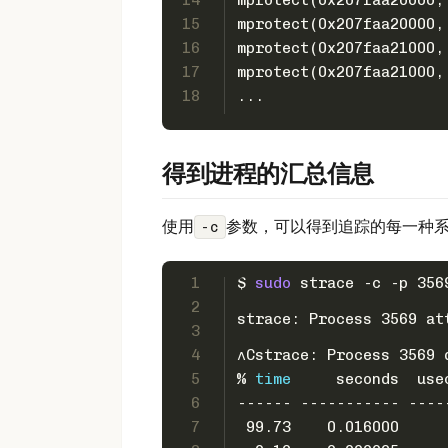
14
mprotect(0x207faa20000,
15
mprotect(0x207faa20000,
16
mprotect(0x207faa21000,
17
mprotect(0x207faa21000,
18
...
得到进程的汇总信息
使用
参数，可以得到追踪的每一种
-c
1
$ 
sudo
 strace -c -p 356
2
strace: Process 3569 at
3
4
^Cstrace: Process 3569 
5
% 
time
     seconds  use
6
------ ----------- ----
7
 99.73    0.016000     