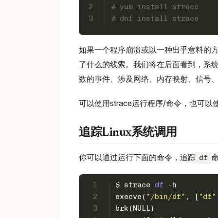
2
3
如果一个程序崩溃或以一种出乎意料的
了什么的线索。我们将在后面看到，系
数的事件、涉及网络、内存映射、信号、
可以使用strace运行程序/命令，也可以
追踪Linux系统调用
你可以通过运行下面的命令，追踪
df
1
$ strace 
df
 -h
2
execve(
"/bin/df"
, [
"df"
3
brk(NULL)              