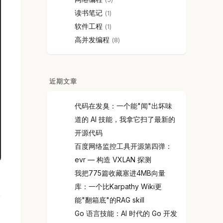
读书笔记
1
软件工程
1
高并发编程
8
近期文章
代码在发臭：一个能"闻"出坏味
道的 AI 技能，我拿它扫了最新的
开源代码
百度网络监控工具开源第四弹：
evr — 构造 VXLAN 探测
我把775篇收藏塞进4MB向量
库：一个比Karpathy Wiki更
能"翻箱底"的RAG skill
Go 语言技能：AI 时代的 Go 开发