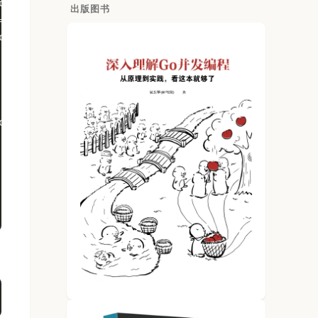
ctory)
出版图书
= 0x7f82f78fd000
ctory)
ctory)
., 832) = 832
 = 0x7f82f7310000