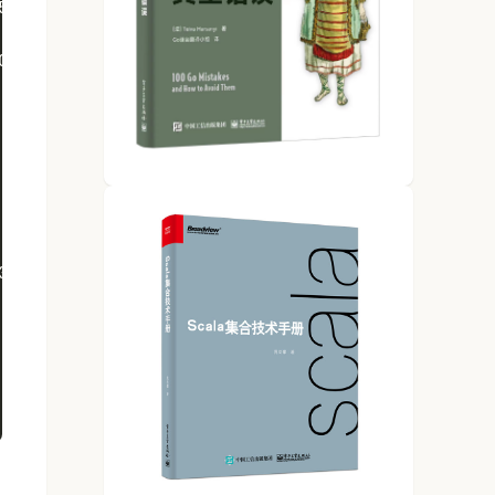
52G   56G  82% /
04M  3.8G   3% /dev/shm
.0K  5.0M   1% /run/lock
  0  3.9G   0% /sys/fs/cgroup
  0  100K   0% /run/cgmanager/fs
36K  788M   1% /run/user/1000