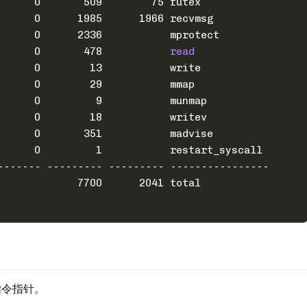
      0       509        75 futex
      0      1985      1966 recvmsg
      0      2336           mprotect
      0       478           
read
      0        13           write
      0        29           mmap
      0         9           munmap
      0        18           writev
      0       351           madvise
      0         1           restart_syscall
------- --------- --------- ----------------
             7700      2041 total
指令指针。