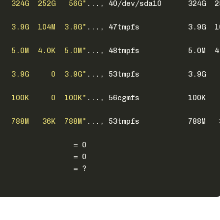
   324G  252G   56G"
..., 40/dev/sda10      324G  2
   3.9G  104M  3.8G"
..., 47tmpfs           3.9G  1
   5.0M  4.0K  5.0M"
..., 48tmpfs           5.0M  4
   3.9G     0  3.9G"
..., 53tmpfs           3.9G   
   100K     0  100K"
..., 56cgmfs           100K   
   788M   36K  788M"
..., 53tmpfs           788M   
                 = 0
                 = 0
                 = ?