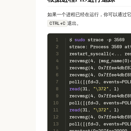
如果一个进程已经在运行，你可以通过它
退出。
CTRL+C
1
$ 
sudo
 strace -p 3569
2
strace: Process 3569 at
3
restart_syscall(<... re
4
recvmsg(4, {msg_name(0)
5
recvmsg(4, 0x7ffee4dbf8
6
recvmsg(4, 0x7ffee4dbf8
7
poll([{fd=3, events=POL
8
read
(31, 
"\372"
, 1)    
9
recvmsg(4, 0x7ffee4dbf8
10
poll([{fd=3, events=POL
11
read
(31, 
"\372"
, 1)    
12
recvmsg(4, 0x7ffee4dbf8
13
poll([{fd=3, events=POL