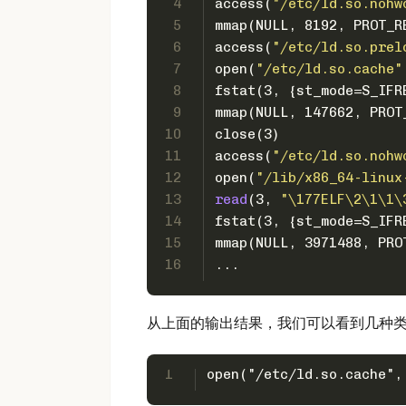
4
access(
"/etc/ld.so.nohw
5
mmap(NULL, 8192, PROT_R
6
access(
"/etc/ld.so.prel
7
open(
"/etc/ld.so.cache"
8
fstat(3, {st_mode=S_IFR
9
mmap(NULL, 147662, PROT
10
close(3)               
11
access(
"/etc/ld.so.nohw
12
open(
"/lib/x86_64-linux
13
read
(3, 
"\177ELF\2\1\1\
14
fstat(3, {st_mode=S_IFR
15
mmap(NULL, 3971488, PRO
16
...
从上面的输出结果，我们可以看到几种
1
open("/etc/ld.so.cache",