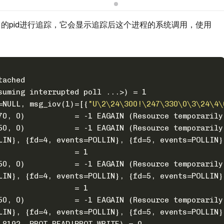
的pid进行追踪，它会显示追踪后这个进程的系统调用，使用
tached
suming interrupted poll ...>) = 1
=NULL, msg_iov(1)=[{
"U\2\24\300!\247\330\0\3\24\4\
70, 0)           = -1 EAGAIN (Resource temporarily
50, 0)           = -1 EAGAIN (Resource temporarily
LIN}, {fd=4, events=POLLIN}, {fd=5, events=POLLIN}
                 = 1
50, 0)           = -1 EAGAIN (Resource temporarily
LIN}, {fd=4, events=POLLIN}, {fd=5, events=POLLIN}
                 = 1
50, 0)           = -1 EAGAIN (Resource temporarily
LIN}, {fd=4, events=POLLIN}, {fd=5, events=POLLIN}