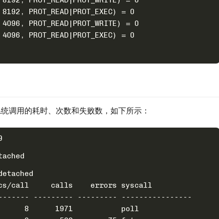
 8192, PROT_READ|PROT_WRITE) = 0
 8192, PROT_READ|PROT_EXEC) = 0
 4096, PROT_READ|PROT_WRITE) = 0
 4096, PROT_READ|PROT_EXEC) = 0
系统调用的耗时、次数和失败数，如下所示：
9
tached
detached
cs/call     calls    errors syscall
------- --------- --------- ----------------
      8      1971           poll