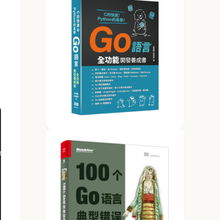
sed Avail Use% Mounted on
  0  3.9G   0% /dev
.6M  779M   2% /run