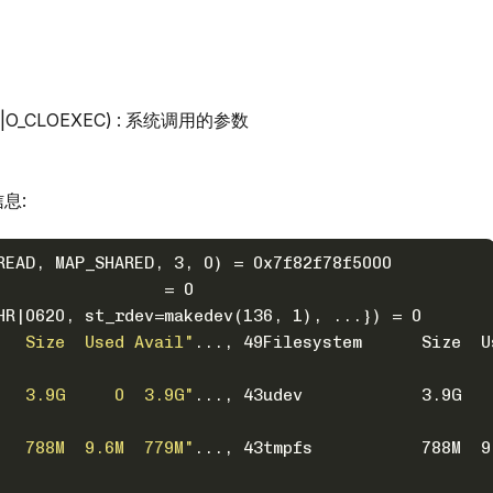
ONLY|O_CLOEXEC) : 系统调用的参数
息:
READ, MAP_SHARED, 3, 0) = 0x7f82f78f5000
                 = 0
HR|0620, st_rdev=makedev(136, 1), ...}) = 0
   Size  Used Avail"
..., 49Filesystem      Size  U
   3.9G     0  3.9G"
..., 43udev            3.9G   
   788M  9.6M  779M"
..., 43tmpfs           788M  9