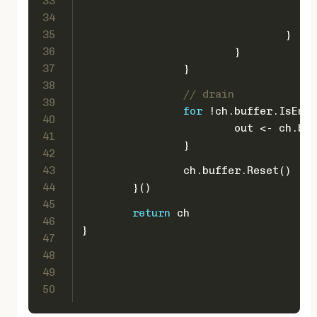
33
34
35
				}
36
			}
37
		}
38
// drain
39
for
 !ch.buffer.IsEmpt
40
			out <- ch.b
41
		}
42
43
		ch.buffer.Reset()
44
	}()
45
return
 ch
46
}
47
48
49
50