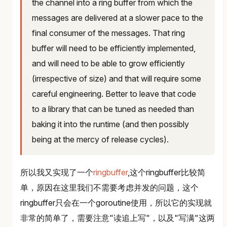
the channel into a ring buffer from which the
messages are delivered at a slower pace to the
final consumer of the messages. That ring
buffer will need to be efficiently implemented,
and will need to be able to grow efficiently
(irrespective of size) and that will require some
careful engineering. Better to leave that code
to a library that can be tuned as needed than
baking it into the runtime (and then possibly
being at the mercy of release cycles).
所以我又实现了一个
ringbuffer
,这个ringbuffer比较简
单，原因在这里我们不需要考虑并发的问题，这个
ringbuffer只会在一个goroutine使用，所以它的实现就
非常的简单了，需要注意"读追上写"，以及"写满"这两