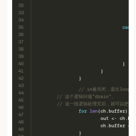
32
33
34
35
case
 
36
37
38
39
40
				}
41
			}
42
		}
43
// in被关闭，退出loo
44
// 这个逻辑叫做"drain"。
45
// 这一段逻辑处理完后，就可以把ou
46
for
len
(ch.buffer) > 
47
			out <- ch.bu
48
			ch.buffer =
49
		}