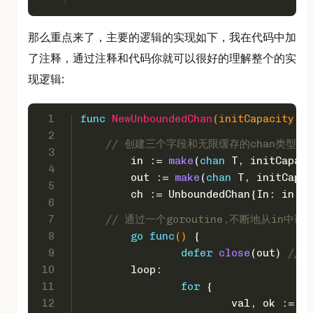
那么重点来了，主要的逻辑的实现如下，我在代码中加
了注释，通过注释和代码你就可以很好的理解整个的实
现逻辑:
1
func
NewUnboundedChan
(initCapacity 
in
2
// 创建三个字段和无限缓存的chan类型
3
	in := 
make
(
chan
 T, initCapaci
4
	out := 
make
(
chan
 T, initCapac
5
	ch := UnboundedChan{In: in, 
6
7
// 通过一个goroutine,不断地从in中读
8
go
func
()
 {
9
defer
close
(out) 
//
10
	loop:
11
for
 {
12
			val, ok := <