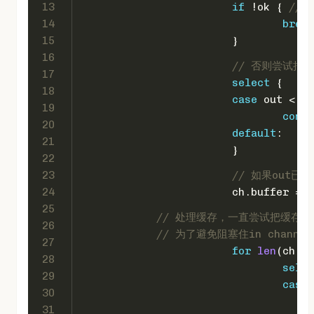
13
if
 !ok { 
// 
14
break
15
			}
16
// 否则尝试把
17
select
 {
18
case
 out <- v
19
conti
20
default
:
21
			}
22
23
// 如果out
24
			ch.buffer = 
a
25
// 处理缓存，一直尝试把缓存中
26
// 为了避免阻塞住in chan
27
for
len
(ch.bu
28
selec
29
case
 
30
31