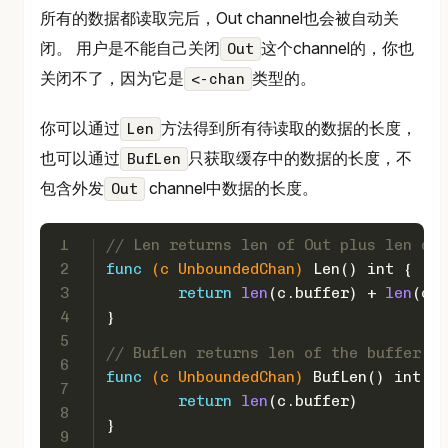
所有的数据都读取完后，Out channel也会被自动关
闭。 用户是不能自己关闭
这个channel的，你也
Out
关闭不了，因为它是
类型的。
<-chan
你可以通过
方法得到所有待读取的数据的长度，
Len
也可以通过
只获取缓存中的数据的长度，不
BufLen
包含外发
channel中数据的长度。
Out
1
// Len returns len of Out plus len of 
2
func
(c UnboundedChan)
 Len() 
int
 {
3
return
len
(c.buffer) + 
len
(c.O
4
}
5
// BufLen returns len of the buffer.
6
func
(c UnboundedChan)
 BufLen() 
int
 {
7
return
len
(c.buffer)
8
}
9