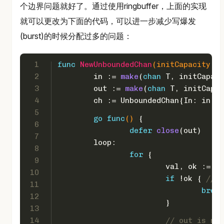
个边界问题就好了。通过使用ringbuffer，上面的实现
就可以更改为下面的代码，可以进一步减少写爆发
(burst)的时候分配过多的问题：
1
func
NewUnboundedChan
(initCapacity 
in
2
	in := 
make
(
chan
 T, initCapaci
3
	out := 
make
(
chan
 T, initCapac
4
	ch := UnboundedChan{In: in, 
5
go
func
()
 {
6
defer
close
(out)
7
	loop:
8
for
 {
9
			val, ok := <
10
if
 !ok { 
// i
11
break
12
			}
13
14
// out is not