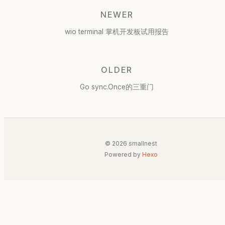
NEWER
wio terminal 掌机开发板试用报告
OLDER
Go sync.Once的三重门
© 2026 smallnest
Powered by
Hexo