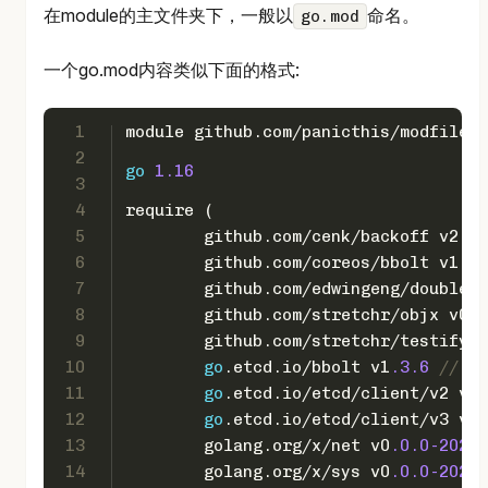
在module的主文件夹下，一般以
命名。
go.mod
一个go.mod内容类似下面的格式:
1
module github.com/panicthis/modfile
2
go
1.16
3
4
require (
5
	github.com/cenk/backoff v2
.2
.
6
	github.com/coreos/bbolt v1
.3
.
7
	github.com/edwingeng/doublej
8
	github.com/stretchr/objx v0
.3
9
	github.com/stretchr/testify 
10
go
.etcd.io/bbolt v1
.3
.6
// in
11
go
.etcd.io/etcd/client/v2 v2
.
12
go
.etcd.io/etcd/client/v3 v3
.
13
	golang.org/x/net v0
.0
.0
-20210
14
	golang.org/x/sys v0
.0
.0
-20210