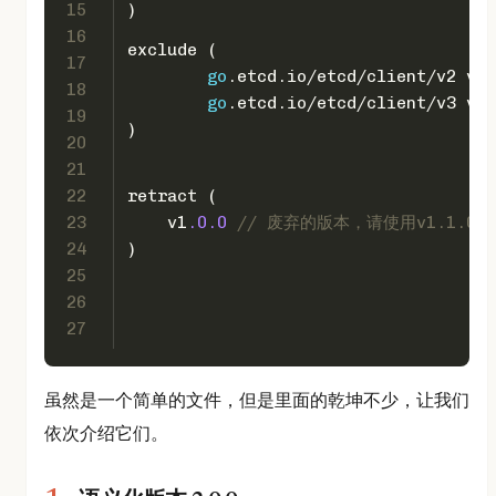
15
)
16
exclude (
17
go
.etcd.io/etcd/client/v2 v2
.
18
go
.etcd.io/etcd/client/v3 v3
.
19
)
20
21
22
retract (
23
    v1
.0
.0
// 废弃的版本，请使用v1.1.0
24
)
25
26
27
虽然是一个简单的文件，但是里面的乾坤不少，让我们
依次介绍它们。