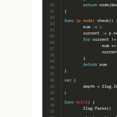
20
return
 node{&n
21
}
22
func
(p node)
 check() 
23
	sum := 
1
24
	current := p.n
25
for
 current !=
26
		sum 
27
		curr
28
	}
29
return
 sum
30
}
31
32
var
 (
33
	depth = flag.I
34
)
35
func
main
()
 {
36
	flag.Parse()
37