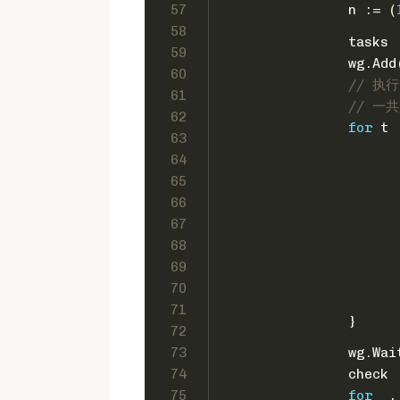
57
		n := (
58
		tasks
59
		wg.Ad
60
// 执行
61
// 一共
62
for
 t 
63
64
65
66
67
68
69
70
71
		}
72
73
		wg.Wa
74
		check
75
for
 _,