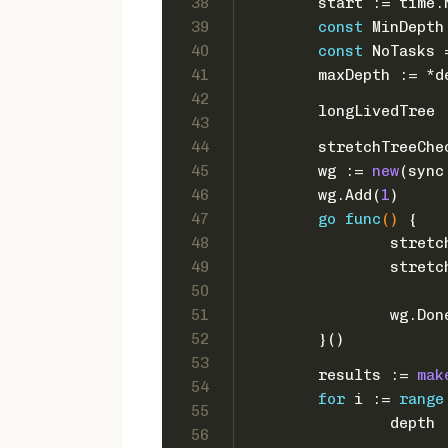
38
	start := time.
39
const
 MinDepth
40
const
 NoTasks 
41
	maxDepth := *d
42
	longLivedTree
43
44
	stretchTreeChe
45
	wg := 
new
(sync
46
	wg.Add(
1
)
47
go
func
()
 {
48
		stre
49
		stre
50
51
		wg.Do
52
	}()
53
	results := 
mak
54
for
 i := 
range
55
		depth
56