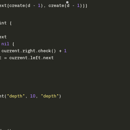
ext{create(d - 
1
), create(d - 
1
)}}
int
 {
ext
 
nil
 {
+= current.right.check() + 
1
ent = current.left.next
nt(
"depth"
, 
10
, 
"depth"
)