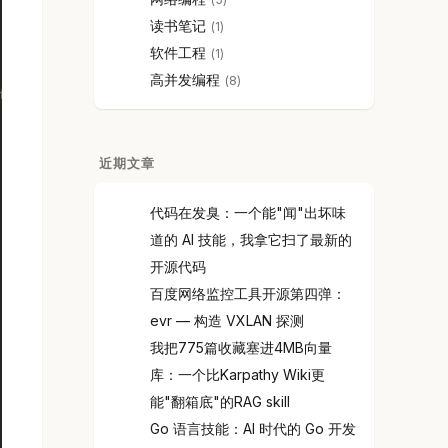
读书笔记
1
软件工程
1
高并发编程
8
tree的check
近期文章
代码在发臭：一个能"闻"出坏味
道的 AI 技能，我拿它扫了最新的
开源代码
百度网络监控工具开源第四弹：
evr — 构造 VXLAN 探测
我把775篇收藏塞进4MB向量
库：一个比Karpathy Wiki更
能"翻箱底"的RAG skill
Go 语言技能：AI 时代的 Go 开发