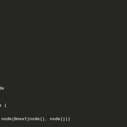
de
e {
 node{&next{node{}, node{}}}