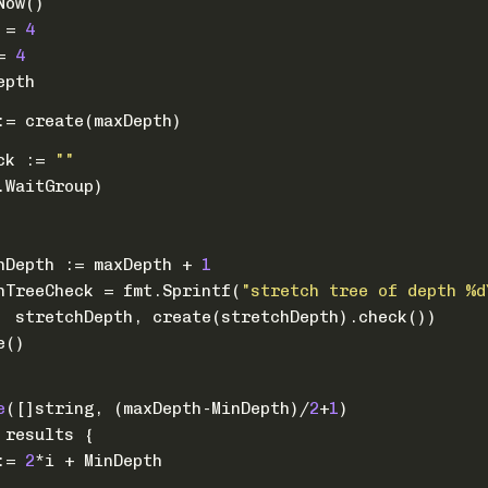
Now()
 = 
4
= 
4
epth
 := create(maxDepth)
ck := 
""
.WaitGroup)
tchDepth := maxDepth + 
1
tchTreeCheck = fmt.Sprintf(
"stretch tree of depth %d
			stretchDepth, create(stretchDepth).check())
ne()
e
([]
string
, (maxDepth-MinDepth)/
2
+
1
)
 results {
 := 
2
*i + MinDepth