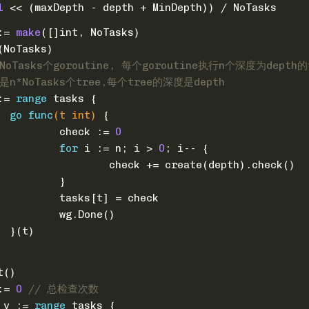
1
 << (maxDepth - depth + MinDepth)) / NoTasks
 := 
make
([]
int
, NoTasks)
d(NoTasks)
NoTasks个goroutine, 每个goroutine执行n个深度为depth的
是n*NoTasks个tree,每个tree的深度是depth
:= 
range
 tasks {
go
func
(t 
int
)
 {
				check := 
0
for
 i := n; i > 
0
; i-- {
					check += create(depth).check()
				}
				tasks[t] = check
				wg.Done()
			}(t)
it()
 := 
0
// 总检查次数
 v := 
range
 tasks {