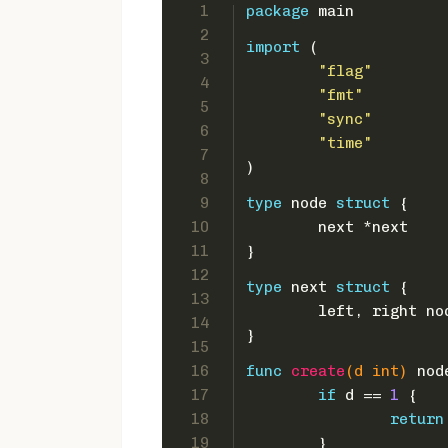
1
package
 main
2
import
 (
3
"flag"
4
"fmt"
5
"sync"
6
"time"
7
)
8
9
type
 node 
struct
 {
10
	next *next
11
}
12
type
 next 
struct
 {
13
	left, right no
14
}
15
16
func
create
(d 
int
)
 nod
17
if
 d == 
1
 {
18
return
19
	}