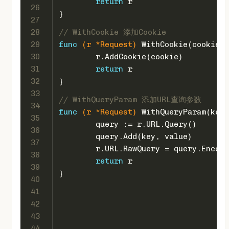
return
 r
26
}
27
28
// WithCookie 添加Cookie
29
func
(r *Request)
 WithCookie(cookie *
30
	r.AddCookie(cookie)
31
return
 r
32
}
33
// WithQueryParam 添加URL查询参数
34
func
(r *Request)
 WithQueryParam(key,
35
	query := r.URL.Query()
36
	query.Add(key, value)
37
	r.URL.RawQuery = query.Encod
38
return
 r
39
}
40
41
42
43
44