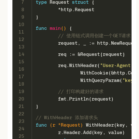
7
type
 Request 
struct
 {
8
	*http.Request
9
}
10
func
main
()
 {
11
// 使用链式调用创建一个GET请求
12
	request, _ := http.NewReques
13
14
	req := &Request{request}
15
	req.WithHeader(
"User-Agent"
, 
16
		WithCookie(&http.Coo
17
		WithQueryParam(
"key"
,
18
19
// 打印构建好的请求
20
	fmt.Println(request)
21
}
22
// WithHeader 添加请求头
23
func
(r *Request)
 WithHeader(key, val
24
	r.Header.Add(key, value)
25