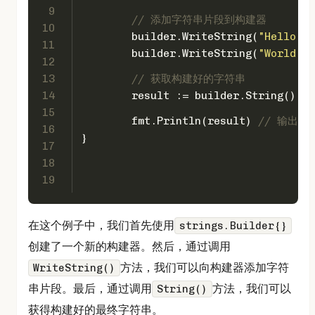
9
// 添加字符串片段到构建器
10
	builder.WriteString(
"Hello, "
11
	builder.WriteString(
"World!"
)
12
13
// 获取构建好的字符串
14
	result := builder.String()
15
	fmt.Println(result) 
// 输出: H
16
}
17
18
19
在这个例子中，我们首先使用
strings.Builder{}
创建了一个新的构建器。然后，通过调用
方法，我们可以向构建器添加字符
WriteString()
串片段。最后，通过调用
方法，我们可以
String()
获得构建好的最终字符串。