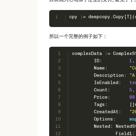
1
cpy := deepcopy.Copy[T](
所以一个完整的例子如下：
1
complexData := ComplexS
2
	ID:          
1
,
3
	Name:        
"C
4
	Description: 
"A
5
	IsEnabled:   
tr
6
	Count:       
5
,
7
	Price:       
99
8
	Tags:        []
9
	CreatedAt:   
"2
10
	Options:     
ma
11
	Nested: NestedS
12
		Field1: