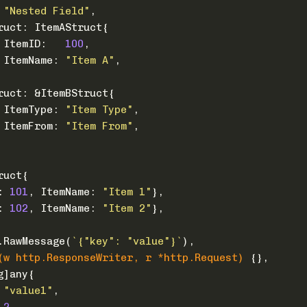
 
"Nested Field"
,
truct: ItemAStruct{
			ItemID:   
100
,
			ItemName: 
"Item A"
,
truct: &ItemBStruct{
			ItemType: 
"Item Type"
,
			ItemFrom: 
"Item From"
,
ruct{
: 
101
, ItemName: 
"Item 1"
},
: 
102
, ItemName: 
"Item 2"
},
.RawMessage(
`{"key": "value"}`
),
(w http.ResponseWriter, r *http.Request)
 {},
g
]any{
 
"value1"
,