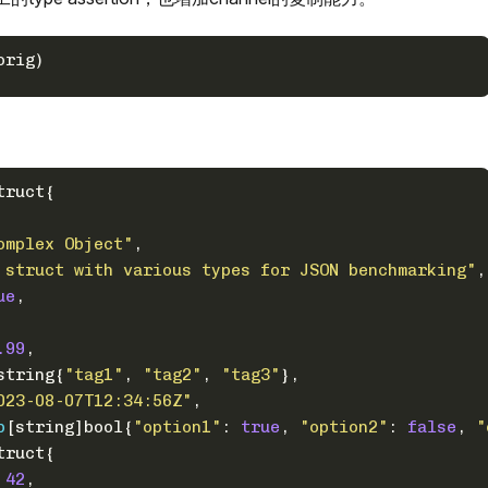
orig)
truct{
omplex Object"
,
 struct with various types for JSON benchmarking"
,
ue
,
.99
,
string
{
"tag1"
, 
"tag2"
, 
"tag3"
},
023-08-07T12:34:56Z"
,
p
[
string
]
bool
{
"option1"
: 
true
, 
"option2"
: 
false
, 
"
truct{
 
42
,