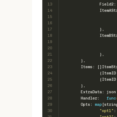
13
		Field2:
14
		ItemAS
15
16
17
		},
18
		ItemBS
19
20
21
		},
22
	},
23
	Items: []ItemSt
24
		{ItemID
25
		{ItemID
26
	},
27
	ExtraData: json
28
	Handler:   
func
29
	Opts: 
map
[
strin
30
"opt1"
: