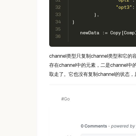
31
"opt2"
:
32
"opt3"
:
33
	},
34
}
35
   newData := Copy[Comp
36
channel类型只复制channel类型
存在channel中的元素，二是chann
取走了。它也没有复制channel的状态，原ch
Go