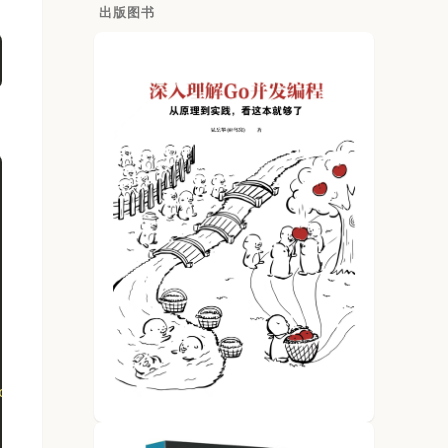
出版图书
option3"
: 
true
},