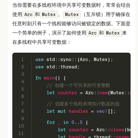
当你需要在多线程环境中共享可变数据时，常常会结合
使用
和
。
（互斥锁）用于确保在
Arc
Mutex
Mutex
任意时刻只有一个线程能够访问被锁定的数据。下面是
一个简单的例子，演示了如何使用
和
来
Arc
Mutex
在多线程中共享可变数据：
1
use
 std::sync::{Arc, Mutex};
2
use
 std::thread;
3
fn
main
() {
4
// 创建一个可共享的可变整数
5
let
counter
 = Arc::
new
(Mutex::
new
6
7
// 创建多个线程来增加计数器的值
8
let
mut 
handles
 = 
vec!
[];
9
for
_
in
0
..
5
 {
10
let
counter
 = Arc::
clone
(&cou
11
let
handle
 = thread::
spawn
(
mo