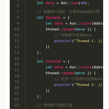
let
data
 = Arc::
new
(
46
);
6
7
// 创建两个线程，共享对data的引用
8
let
thread1
 = {
9
let
data
 = Arc::
clone
(&data);
10
        thread::
spawn
(
move
 || {
11
// 在线程中使用data
12
println!
(
"Thread 1: {}"
, 
13
        })
14
    };
15
let
thread2
 = {
16
let
data
 = Arc::
clone
(&data);
17
        thread::
spawn
(
move
 || {
18
// 在另一个线程中使用data
19
println!
(
"Thread 2: {}"
, 
20
        })
21
    };
22
23
// 等待两个线程完成