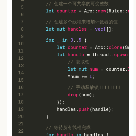
4
// 创建一个可共享的可变整数
5
let
counter
 = Arc::
new
(Mutex::
new
6
7
// 创建多个线程来增加计数器的值
8
let
mut 
handles
 = 
vec!
[];
9
for
_
in
0
..
5
 {
10
let
counter
 = Arc::
clone
(&cou
11
let
handle
 = thread::
spawn
(
mo
12
// 获取锁
13
let
mut 
num
 = counter.
loc
14
            *num += 
1
;
15
16
// 手动释放锁!!!!!!!!
17
drop
(num);
18
        });
19
        handles.
push
(handle);
20
    }
21
// 等待所有线程完成
22
for
handle
in
 handles {