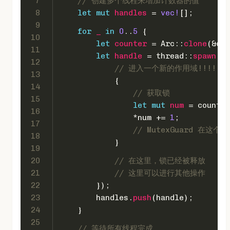
7
// 创建多个线程来增加计数器的值
8
let
mut 
handles
 = 
vec!
[];
9
for
_
in
0
..
5
 {
10
let
counter
 = Arc::
clone
(&cou
11
let
handle
 = thread::
spawn
(
mo
12
// 进入一个新的作用域!!!!!!!!
13
            {
14
// 获取锁
15
let
mut 
num
 = counter
16
                *num += 
1
;
17
// MutexGuard 在
18
            }
19
20
// 在这里，锁已经被释放
21
// 这里可以进行其他操作
22
        });
23
        handles.
push
(handle);
24
    }
25
// 等待所有线程完成