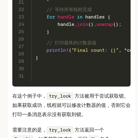
21
22
// 等待所有线程完成
23
for
handle
in
 handles {
24
        handle.
join
().
unwrap
();
25
    }
26
// 打印最终的计数器值
27
println!
(
"Final count: {}"
, *coun
28
}
29
30
31
在这个例子中，
方法被用于尝试获取锁。
try_lock
如果获取成功，线程就可以修改计数器的值，否则它会
打印一条消息表示没有获取到锁。
需要注意的是，
方法返回一个
try_lock