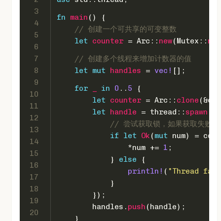
3
fn
main
() {
4
// 创建一个可共享的可变整数
5
let
counter
 = Arc::
new
(Mutex::
new
6
7
// 创建多个线程来增加计数器的值
8
let
mut 
handles
 = 
vec!
[];
9
for
_
in
0
..
5
 {
10
let
counter
 = Arc::
clone
(&cou
11
let
handle
 = thread::
spawn
(
mo
12
// 尝试获取锁，如果获取失败
13
if
let
Ok
(
mut
 num) = coun
14
                *num += 
1
;
15
            } 
else
 {
16
println!
(
"Thread fail
17
            }
18
        });
19
        handles.
push
(handle);
20
    }