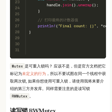
23
        handle.
join
().
unwrap
();
24
    }
25
26
// 打印最终的计数器值
27
println!
(
"Final count: {}"
, *coun
28
}
29
30
31
是可重入锁吗？ 应该不是，但是官方文档把它
Mutex
标记为
未定义的行为
，所以不要试图在同一个线程中获
取两次锁, 如果你想使用可重入锁，请使用我将来要介
绍的第三方并发库。同样需要注意的是读写锁
。
RWMutex
读写锁 RWMutex