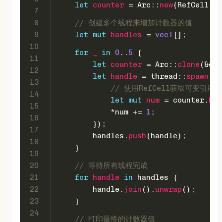
let
counter
 = Arc::
new
(RefCell::
n
7
8
// 创建多个线程来增加计数器的值
9
let
mut 
handles
 = 
vec!
[];
10
for
_
in
0
..
5
 {
11
let
counter
 = Arc::
clone
(&cou
12
let
handle
 = thread::
spawn
(
mo
13
// 使用RefCell获取可变引
14
let
mut 
num
 = counter.
bor
15
            *num += 
1
;
16
        });
17
        handles.
push
(handle);
18
    }
19
20
// 等待所有线程完成
21
for
handle
in
 handles {
22
        handle.
join
().
unwrap
();
23
    }
24
// 打印最终的计数器值