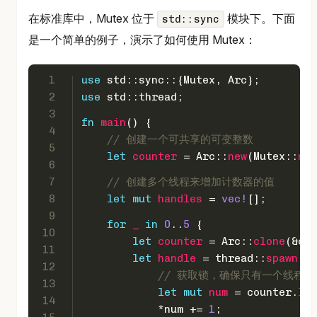
在标准库中，Mutex 位于
模块下。下面
std::sync
是一个简单的例子，演示了如何使用 Mutex：
1
use
 std::sync::{Mutex, Arc};
2
use
 std::thread;
3
fn
main
() {
4
// 创建一个可共享的可变整数
5
let
counter
 = Arc::
new
(Mutex::
new
6
7
// 创建多个线程来增加计数器的值
8
let
mut 
handles
 = 
vec!
[];
9
for
_
in
0
..
5
 {
10
let
counter
 = Arc::
clone
(&cou
11
let
handle
 = thread::
spawn
(
mo
12
// 获取锁，确保只有一个线程
13
let
mut 
num
 = counter.
loc
14
            *num += 
1
;