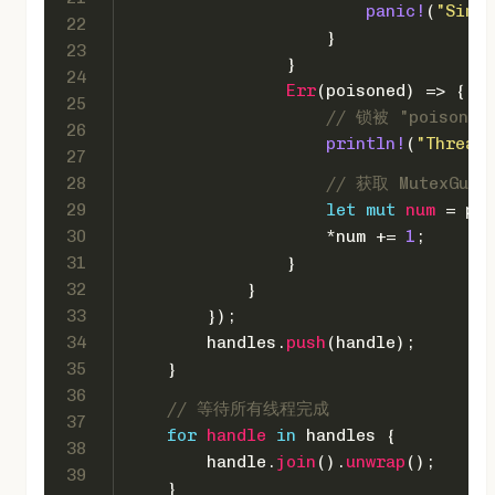
panic!
(
"Simul
22
                    }
23
                }
24
Err
(poisoned) => {
25
// 锁被 "poison
26
println!
(
"Thread 
27
28
// 获取 MutexGu
29
let
mut 
num
 = poi
30
                    *num += 
1
;
31
                }
32
            }
33
        });
34
        handles.
push
(handle);
35
    }
36
// 等待所有线程完成
37
for
handle
in
 handles {
38
        handle.
join
().
unwrap
();
39
    }