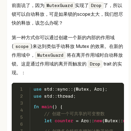
前面说了，因为
实现了
了，所以
MutexGuard
Drop
锁可以自动释放，可是如果锁的scope太大，我们想尽
快的释放，该怎么办呢？
第一种方式你可以通过创建一个新的内部的作用域
(
)来达到类似手动释放 Mutex 的效果。在新的
scope
作用域中，
将在离开作用域时自动释放
MutexGuard
锁。这是通过作用域的离开而触发的
trait 的实
Drop
现。：
1
use
 std::sync::{Mutex, Arc};
2
use
 std::thread;
3
fn
main
() {
4
// 创建一个可共享的可变整数
5
let
counter
 = Arc::
new
(Mutex::
new
6