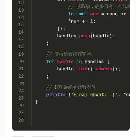
12
// 获取锁，确保只有一个线程
13
let
mut 
num
 = counter.
loc
14
            *num += 
1
;
15
        });
16
        handles.
push
(handle);
17
    }
18
19
// 等待所有线程完成
20
for
handle
in
 handles {
21
        handle.
join
().
unwrap
();
22
    }
23
// 打印最终的计数器值
24
println!
(
"Final count: {}"
, *coun
25
}
26
27
28