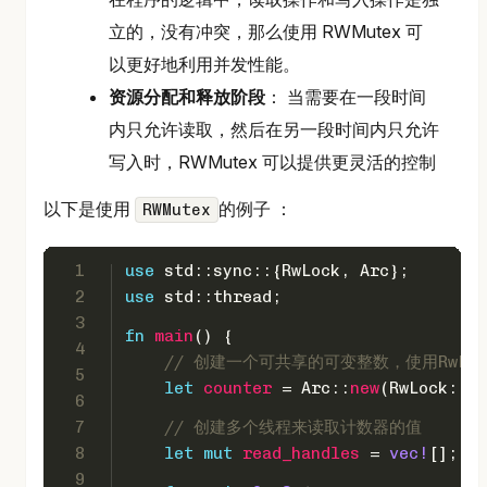
立的，没有冲突，那么使用 RWMutex 可
以更好地利用并发性能。
资源分配和释放阶段
： 当需要在一段时间
内只允许读取，然后在另一段时间内只允许
写入时，RWMutex 可以提供更灵活的控制
以下是使用
的例子 ：
RWMutex
1
use
 std::sync::{RwLock, Arc};
2
use
 std::thread;
3
fn
main
() {
4
// 创建一个可共享的可变整数，使用RwLo
5
let
counter
 = Arc::
new
(RwLock::
ne
6
7
// 创建多个线程来读取计数器的值
8
let
mut 
read_handles
 = 
vec!
[];
9