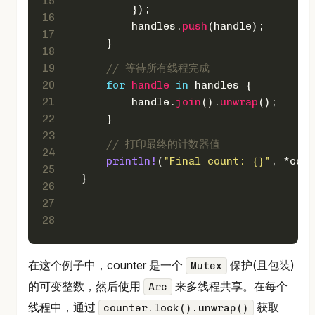
15
        });
16
        handles.
push
(handle);
17
    }
18
19
// 等待所有线程完成
20
for
handle
in
 handles {
21
        handle.
join
().
unwrap
();
22
    }
23
// 打印最终的计数器值
24
println!
(
"Final count: {}"
, *coun
25
}
26
27
28
在这个例子中，counter 是一个
保护(且包装)
Mutex
的可变整数，然后使用
来多线程共享。在每个
Arc
线程中，通过
获取
counter.lock().unwrap()