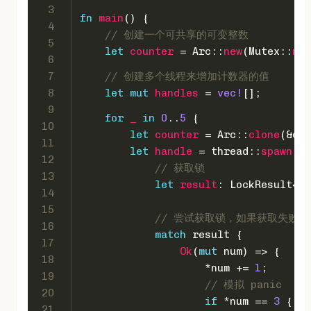
3
fn
main
() {
4
// 创建一个可共享的可变整数
5
let
counter
 = Arc::
new
(Mutex::
new
6
7
// 创建多个线程来增加计数器的值
8
let
mut 
handles
 = 
vec!
[];
9
for
_
in
0
..
5
 {
10
let
counter
 = Arc::
clone
(&cou
11
let
handle
 = thread::
spawn
(
mo
12
// 获取锁
13
let
result
: LockResult<_
14
15
// 尝试获取锁，如果获取失败
16
match
 result {
17
Ok
(
mut
 num) => {
18
                    *num += 
1
;
19
// 模拟 panic
20
if
 *num == 
3
 {
21