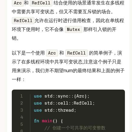
和
结合使用的场景通常发生在多线程
Arc
RefCell
中需要共享可变状态，但又不需要互斥锁的场合。
允许在运行时进行借用检查，因此在单线程
RefCell
环境下使用时，它不会像
那样引入锁的开
Mutex
销。
以下是一个使用
和
的简单例子，演
Arc
RefCell
示了在多线程环境中共享可变状态,注意这个例子只是
用来演示，我们并不期望num的最终结果和上面的例子
一样：
1
use
 std::sync::{Arc};
2
use
 std::cell::RefCell;
3
use
 std::thread;
4
fn
main
() {
5
// 创建一个可共享的可变整数
6