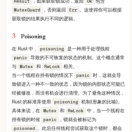
，如果获取锁成功，返回
包含
Result
Ok
，否则返回
。这使得你可以根据
MutexGuard
Err
获取锁的结果执行不同的逻辑。
Poisoning
在 Rust 中，
是一种用于处理线程
poisoning
导致的不可恢复的状态的机制。这个概念通常
panic
与
和
相关。
Mutex
RwLock
当一个线程在持有锁的情况下
时，这就会导
panic
致锁进入一种不一致的状态，因为锁的内部状态可能已
经被修改，而没有机会进行清理。为了避免这种情况，
Rust 的标准库使用
机制(形象的比喻)。
poisoning
具体来说，在
和
中，当一个线程在
Mutex
RwLock
持有锁的时候
，锁就会被标记为
panic
。此后任何线程尝试获取这个锁时，都会
poisoned