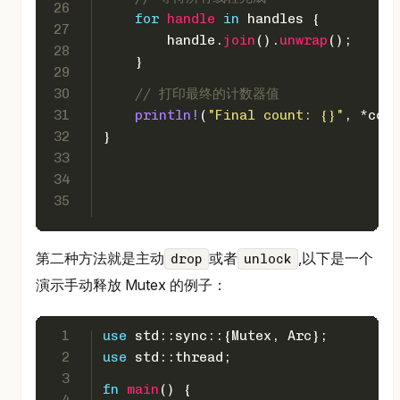
26
for
handle
in
 handles {
27
        handle.
join
().
unwrap
();
28
    }
29
30
// 打印最终的计数器值
31
println!
(
"Final count: {}"
, *coun
32
}
33
34
35
第二种方法就是主动
或者
,以下是一个
drop
unlock
演示手动释放 Mutex 的例子：
1
use
 std::sync::{Mutex, Arc};
2
use
 std::thread;
3
fn
main
() {