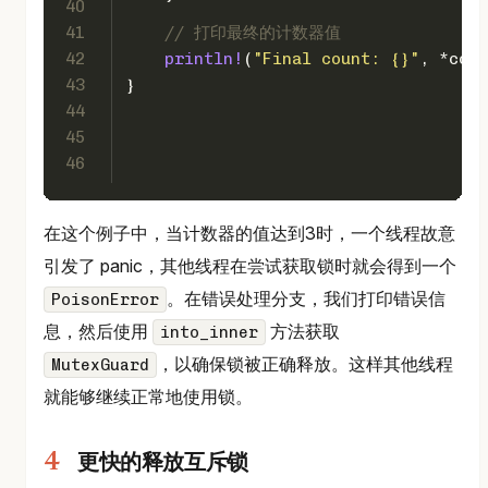
40
41
// 打印最终的计数器值
42
println!
(
"Final count: {}"
, *coun
43
}
44
45
46
在这个例子中，当计数器的值达到3时，一个线程故意
引发了 panic，其他线程在尝试获取锁时就会得到一个
。在错误处理分支，我们打印错误信
PoisonError
息，然后使用
方法获取
into_inner
，以确保锁被正确释放。这样其他线程
MutexGuard
就能够继续正常地使用锁。
更快的释放互斥锁