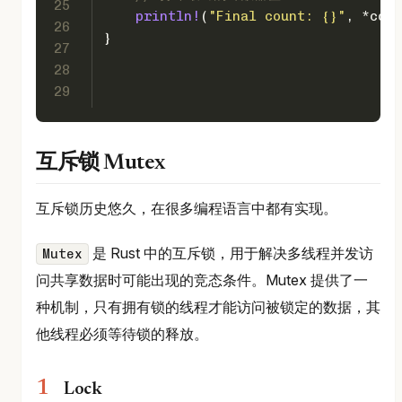
25
println!
(
"Final count: {}"
, *coun
26
}
27
28
29
互斥锁 Mutex
互斥锁历史悠久，在很多编程语言中都有实现。
是 Rust 中的互斥锁，用于解决多线程并发访
Mutex
问共享数据时可能出现的竞态条件。Mutex 提供了一
种机制，只有拥有锁的线程才能访问被锁定的数据，其
他线程必须等待锁的释放。
Lock