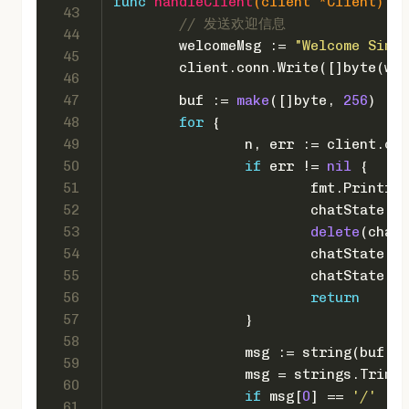
func
handleClient
(client *Client)
 {
43
// 发送欢迎信息
44
	welcomeMsg := 
"Welcome Simp
45
	client.conn.Write([]
byte
(wel
46
47
	buf := 
make
([]
byte
, 
256
)
48
for
 {
49
		n, err := client.co
50
if
 err != 
nil
 {
51
			fmt.Printf(
"
52
			chatState.
53
delete
(chatS
54
			chatState.
55
			chatState.
56
return
57
		}
58
		msg := 
string
(buf[:n
59
		msg = strings.TrimS
60
if
 msg[
0
] == 
'/'
 {
61