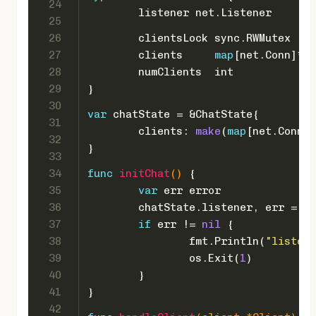
24
	listener net.Listener
25
26
	clientsLock sync.RWMutex
27
	clients     
map
[net.Conn]*Cl
28
	numClients  
int
29
}
30
var
 chatState = &ChatState{
31
	clients: 
make
(
map
[net.Conn]*
32
}
33
34
func
initChat
()
 {
35
var
 err 
error
36
	chatState.listener, err = n
37
if
 err != 
nil
 {
38
		fmt.Println(
"listen 
39
		os.Exit(
1
)
40
	}
41
}
42