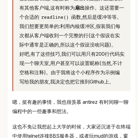
有其他客户端,这有时称为
扇出
操作。这还需要一
个合适的
函数,然后是缓冲等等。
readline()
我们想要更简单的:利用内核缓冲区,假装我们每
次都从客户端收到一个完整的行(这个假设在实
际中通常是正确的,所以这个假设没啥问题)。
好吧,有了这些技巧,我们可以用只有200行代码实
现一个聊天室,用户甚至可以设置昵称(当然,不计
空格和注释)。由于我将这个小程序作为示例编
写给我的朋友,我决定也把它推到Github上。
嗯，挺有趣的事情，我也很羡慕 antirez 有时间聊一聊
编程中的一些趣事和想法。
这也不免让我想起上大学的时候，大家还沉迷于在终端
中使用telnet连接BBS服务器，或者玩mud的游戏，窗