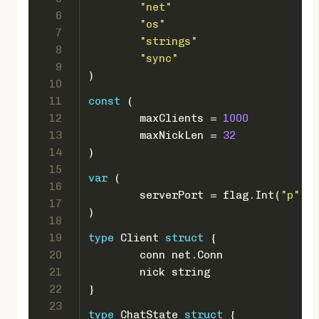
"net"
6
"os"
7
"strings"
8
"sync"
9
)
10
11
const
 (
12
	maxClients = 
1000
13
	maxNickLen = 
32
14
)
15
var
 (
16
	serverPort = flag.Int(
"p"
, 
8
17
)
18
19
type
 Client 
struct
 {
20
	conn net.Conn
21
	nick 
string
22
}
23
type
 ChatState 
struct
 {