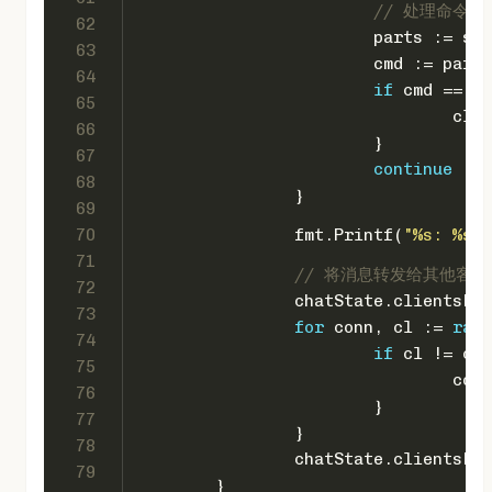
// 处理命令
62
			parts := s
63
			cmd := part
64
if
 cmd == 
"/
65
				
66
			}
67
continue
68
		}
69
70
		fmt.Printf(
"%s: %s\n
71
// 将消息转发给其他客户
72
		chatState.clientsLo
73
for
 conn, cl := 
rang
74
if
 cl != cli
75
				c
76
			}
77
		}
78
		chatState.clientsLo
79
	}