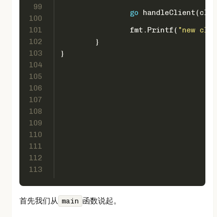
99
go
 handleClient(clie
100
101
		fmt.Printf(
"new clie
102
	}
103
}
104
105
106
107
108
109
110
111
112
113
首先我们从
函数说起。
main