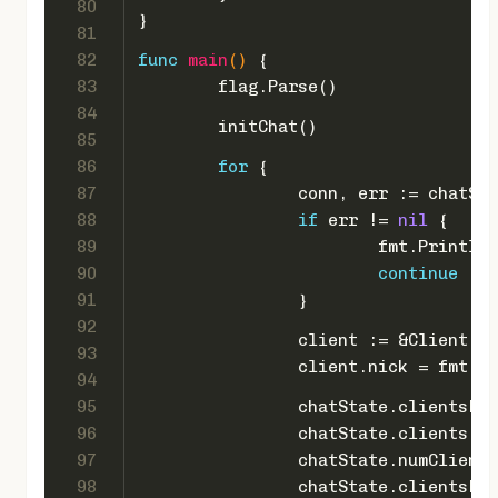
80
}
81
82
func
main
()
 {
83
	flag.Parse()
84
	initChat()
85
86
for
 {
87
		conn, err := chatSt
88
if
 err != 
nil
 {
89
			fmt.Println(
90
continue
91
		}
92
		client := &Client{c
93
		client.nick = fmt.S
94
95
		chatState.clientsLo
96
		chatState.clients[c
97
		chatState.numClient
98
		chatState.clientsLo