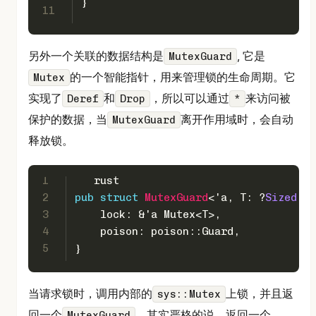
}
11
另外一个关联的数据结构是
, 它是
MutexGuard
的一个智能指针，用来管理锁的生命周期。它
Mutex
实现了
和
，所以可以通过
来访问被
Deref
Drop
*
保护的数据，当
离开作用域时，会自动
MutexGuard
释放锁。
1
```rust
2
pub
struct
MutexGuard
<
'a
, T: ?
Sized
 + 
3
    lock: &
'a
 Mutex<T>,
4
    poison: poison::Guard,
5
}
当请求锁时，调用内部的
上锁，并且返
sys::Mutex
回一个
，其实严格的说，返回一个
MutexGuard