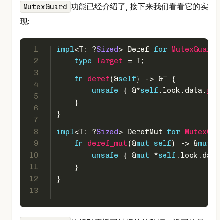
功能已经介绍了, 接下来我们看看它的实
MutexGuard
现:
1
impl
<T: ?
Sized
> Deref 
for
MutexGuard
<
2
type
Target
 = T;
3
fn
deref
(&
self
) 
->
 &T {
4
unsafe
 { &*
self
.lock.data.
get
5
    }
6
}
7
8
impl
<T: ?
Sized
> DerefMut 
for
MutexGua
9
fn
deref_mut
(&
mut
self
) 
->
 &
mut
 T
10
unsafe
 { &
mut
 *
self
.lock.data
11
    }
12
}
13