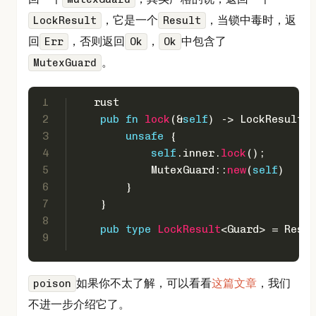
，它是一个
，当锁中毒时，返
LockResult
Result
回
，否则返回
，
中包含了
Err
Ok
Ok
。
MutexGuard
1
```rust
2
pub
fn
lock
(&
self
) 
->
 LockResult<
3
unsafe
 {
4
self
.inner.
lock
();
5
            MutexGuard::
new
(
self
)
6
        }
7
    }
8
pub
type
LockResult
<Guard> = 
Resul
9
如果你不太了解，可以看看
这篇文章
，我们
poison
不进一步介绍它了。