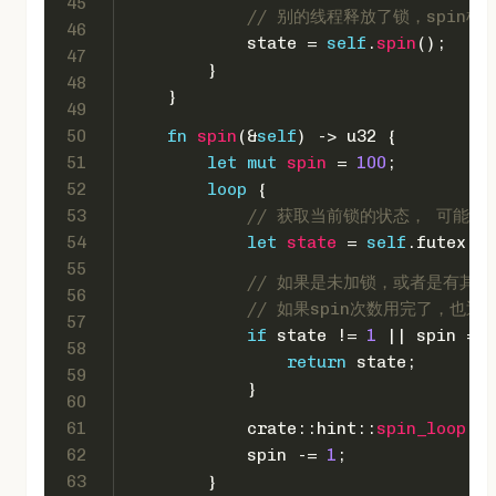
45
// 别的线程释放了锁，spin
46
            state = 
self
.
spin
();
47
        }
48
    }
49
50
fn
spin
(&
self
) 
->
u32
 {
51
let
mut 
spin
 = 
100
;
52
loop
 {
53
// 获取当前锁的状态， 可能是0
54
let
state
 = 
self
.futex.
lo
55
// 如果是未加锁，或者是有其
56
// 如果spin次数用完了，也返
57
if
 state != 
1
 || spin == 
58
return
 state;
59
            }
60
61
            crate::hint::
spin_loop
();
62
            spin -= 
1
;
63
        }