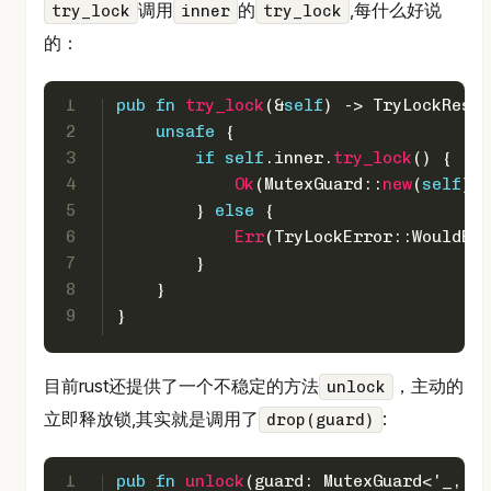
调用
的
,每什么好说
try_lock
inner
try_lock
的：
1
pub
fn
try_lock
(&
self
) 
->
 TryLockResul
2
unsafe
 {
3
if
self
.inner.
try_lock
() {
4
Ok
(MutexGuard::
new
(
self
)?)
5
        } 
else
 {
6
Err
(TryLockError::WouldBlo
7
        }
8
    }
9
}
目前rust还提供了一个不稳定的方法
，主动的
unlock
立即释放锁,其实就是调用了
:
drop(guard)
1
pub
fn
unlock
(guard: MutexGuard<
'_
, T>