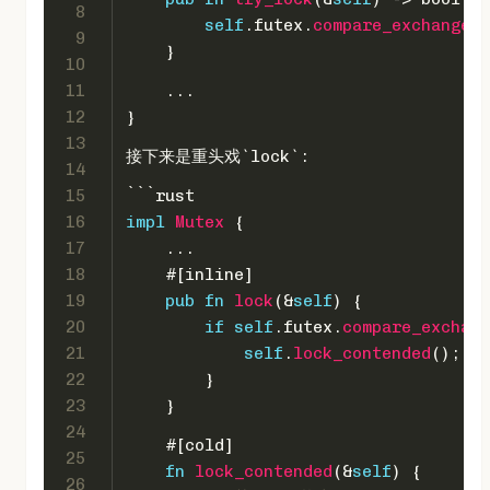
8
self
.futex.
compare_exchange
(
0
9
    }
10
11
    ...
12
}
13
接下来是重头戏`lock`:
14
15
```rust
16
impl
Mutex
 {
17
    ...
18
#[inline]
19
pub
fn
lock
(&
self
) {
20
if
self
.futex.
compare_exchang
21
self
.
lock_contended
(); 
/
22
        }
23
    }
24
#[cold]
25
fn
lock_contended
(&
self
) {
26