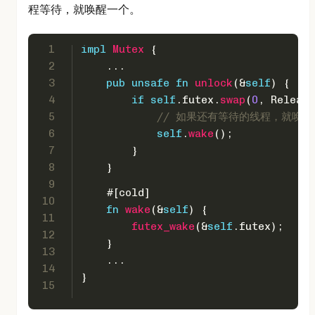
程等待，就唤醒一个。
1
impl
Mutex
 {
2
    ...
3
pub
unsafe
fn
unlock
(&
self
) {
4
if
self
.futex.
swap
(
0
, Release
5
// 如果还有等待的线程，就唤醒
6
self
.
wake
();
7
        }
8
    }
9
#[cold]
10
fn
wake
(&
self
) {
11
futex_wake
(&
self
.futex);
12
    }
13
    ...
14
}
15