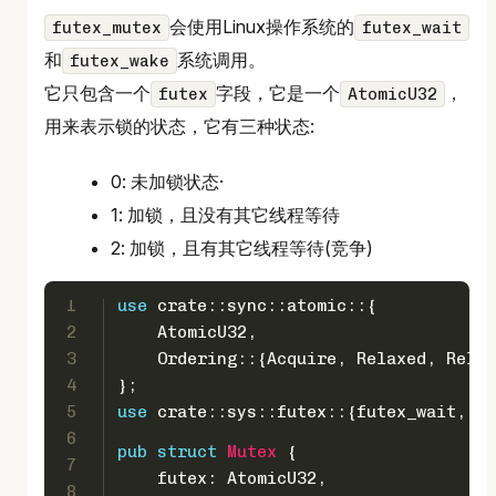
会使用Linux操作系统的
futex_mutex
futex_wait
和
系统调用。
futex_wake
它只包含一个
字段，它是一个
，
futex
AtomicU32
用来表示锁的状态，它有三种状态:
0: 未加锁状态·
1: 加锁，且没有其它线程等待
2: 加锁，且有其它线程等待(竞争)
1
use
 crate::sync::atomic::{
2
    AtomicU32,
3
    Ordering::{Acquire, Relaxed, Relea
4
};
5
use
 crate::sys::futex::{futex_wait, fu
6
pub
struct
Mutex
 {
7
    futex: AtomicU32,
8