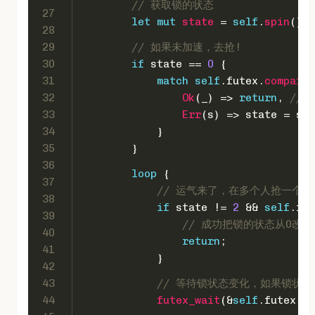
// 获取锁的状态
27
let
mut 
state
 = 
self
.
spin
();
28
29
// 如果未加速，去抢!
30
if
 state == 
0
 {
31
match
self
.futex.
compare_
32
Ok
(_) => 
return
, 
//
33
Err
(s) => state = s, 
34
            }
35
        }
36
loop
 {
37
// 运气来了，在多个人抢一个
38
if
 state != 
2
 && 
self
.fut
39
// 成功把锁的状态从0改
40
return
;
41
            }
42
43
// 等待锁状态变化，如果锁状态
44
futex_wait
(&
self
.futex, 
2