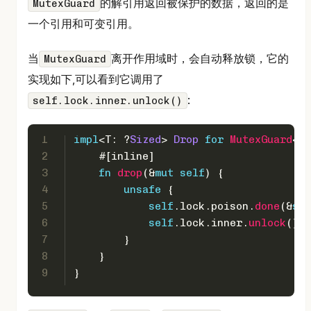
的解引用返回被保护的数据，返回的是
MutexGuard
一个引用和可变引用。
当
离开作用域时，会自动释放锁，它的
MutexGuard
实现如下,可以看到它调用了
:
self.lock.inner.unlock()
1
impl
<T: ?
Sized
> 
Drop
for
MutexGuard
<
'_
2
#[inline]
3
fn
drop
(&
mut
self
) {
4
unsafe
 {
5
self
.lock.poison.
done
(&
sel
6
self
.lock.inner.
unlock
();
7
        }
8
    }
9
}