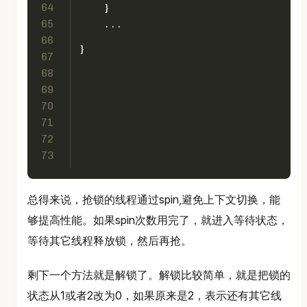
64
    }
65
    ...
66
}
67
68
69
70
71
72
73
总得来说，抢锁的线程通过spin,避免上下文切换，能
够提高性能。如果spin次数用完了，就进入等待状态，
等待其它线程释放锁，然后再抢。
剩下一个方法就是解锁了。解锁比较简单，就是把锁的
状态从1或者2改为0，如果原来是2，表示还有其它线