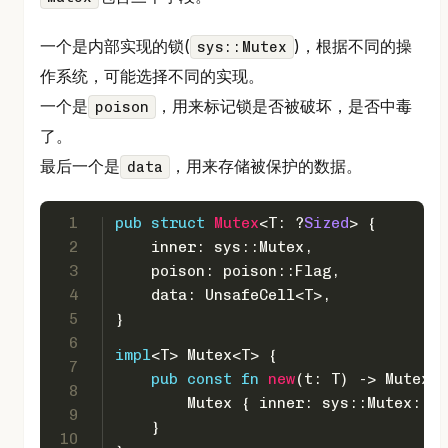
一个是内部实现的锁(
)，根据不同的操
sys::Mutex
作系统，可能选择不同的实现。
一个是
，用来标记锁是否被破坏，是否中毒
poison
了。
最后一个是
，用来存储被保护的数据。
data
1
pub
struct
Mutex
<T: ?
Sized
> {
2
    inner: sys::Mutex,
3
    poison: poison::Flag,
4
    data: UnsafeCell<T>,
5
}
6
impl
<T> Mutex<T> {
7
pub
const
fn
new
(t: T) 
->
 Mutex<T
8
        Mutex { inner: sys::Mutex::
ne
9
    }
10