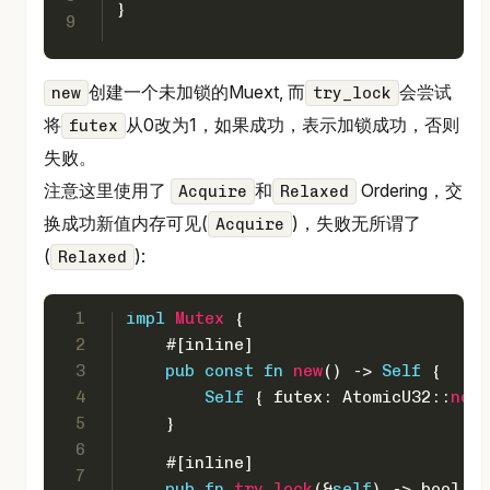
}
9
创建一个未加锁的Muext, 而
会尝试
new
try_lock
将
从0改为1，如果成功，表示加锁成功，否则
futex
失败。
注意这里使用了
和
Ordering，交
Acquire
Relaxed
换成功新值内存可见(
)，失败无所谓了
Acquire
(
):
Relaxed
1
impl
Mutex
 {
2
#[inline]
3
pub
const
fn
new
() 
->
Self
 {
4
Self
 { futex: AtomicU32::
new
(
5
    }
6
#[inline]
7
pub
fn
try_lock
(&
self
) 
->
bool
 {