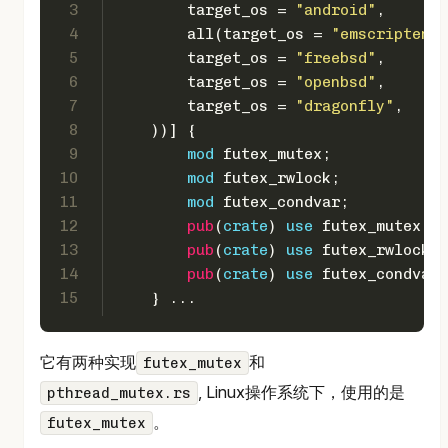
3
        target_os = 
"android"
,
4
        all(target_os = 
"emscripten"
,
5
        target_os = 
"freebsd"
,
6
        target_os = 
"openbsd"
,
7
        target_os = 
"dragonfly"
,
8
    ))]
 {
9
mod
 futex_mutex;
10
mod
 futex_rwlock;
11
mod
 futex_condvar;
12
pub
(
crate
) 
use
 futex_mutex::M
13
pub
(
crate
) 
use
 futex_rwlock:
14
pub
(
crate
) 
use
 futex_condvar:
15
    } ...
它有两种实现
和
futex_mutex
, Linux操作系统下，使用的是
pthread_mutex.rs
。
futex_mutex